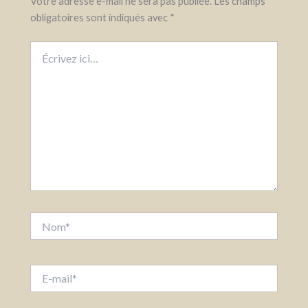
Votre adresse e-mail ne sera pas publiée.
Les champs
obligatoires sont indiqués avec
*
Écrivez
ici…
Nom*
E-
mail*