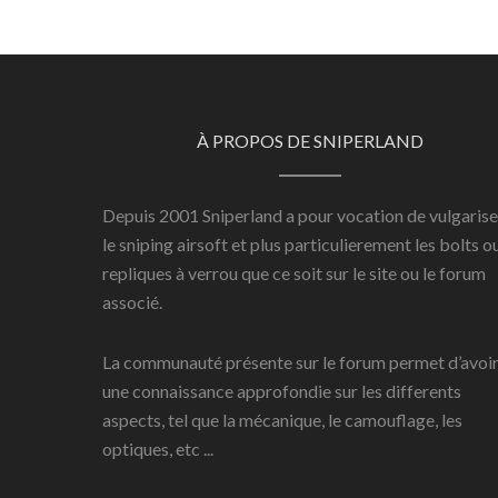
À PROPOS DE SNIPERLAND
Depuis 2001 Sniperland a pour vocation de vulgarise
le sniping airsoft et plus particulierement les bolts o
repliques à verrou que ce soit sur le site ou le forum
associé.
La communauté présente sur le forum permet d’avoi
une connaissance approfondie sur les differents
aspects, tel que la mécanique, le camouflage, les
optiques, etc ...