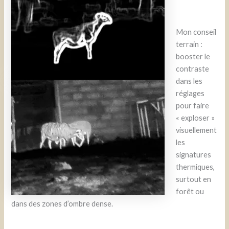
Mon conseil
terrain :
booster le
contraste
dans les
réglages
pour faire
« exploser »
visuellement
les
signatures
thermiques,
surtout en
forêt ou
dans des zones d’ombre dense.