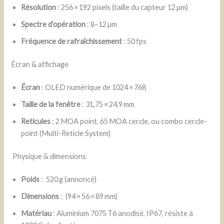
Résolution
: 256 × 192 pixels (taille du capteur 12 µm)
Spectre d’opération
: 8–12 µm
Fréquence de rafraîchissement
: 50 fps
Écran & affichage
Écran
: OLED numérique de 1024 × 768
Taille de la fenêtre
: 31,75 × 24,9 mm
Reticules
: 2 MOA point, 65 MOA cercle, ou combo cercle-
point (Multi-Reticle System)
Physique & dimensions
Poids
: 520 g (annoncé)
Dimensions
: (94 × 56 × 89 mm)
Matériau
: Aluminium 7075 T6 anodisé, IP67, résiste à