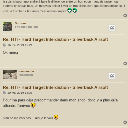
je suis ici pour apprendre à faire la différence entre un bon et un mauvais sniper, car
comme on le sait tous, un mauvais sniper il voit un truc il tire alors que le bon sniper, lui, il
voit un truc ben il tire mais c'est un bon sniper.
Scrounz
one shot one out !
Re: HTI - Hard Target Interdiction - Silverback Airsoft
M
16 mai 2019 19:21
e
s
Ok merci
s
a
g
e
comanche
marksman
Re: HTI - Hard Target Interdiction - Silverback Airsoft
M
19 mai 2019 14:38
e
s
Pour ma pars déjà précommander dans mon shop, donc y a plus qu'a
s
attendre l'arrivée
a
g
e
Si tu ne me vois pas.... moi je te vois