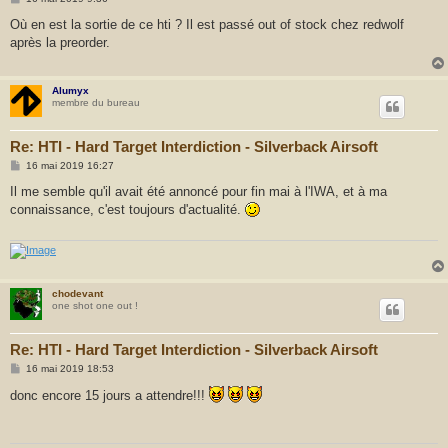
r
e
s
Où en est la sortie de ce hti ? Il est passé out of stock chez redwolf
s
après la preorder.
a
g
e
Alumyx
membre du bureau
Re: HTI - Hard Target Interdiction - Silverback Airsoft
M
16 mai 2019 16:27
e
s
Il me semble qu'il avait été annoncé pour fin mai à l'IWA, et à ma
s
connaissance, c'est toujours d'actualité.
a
g
e
chodevant
one shot one out !
Re: HTI - Hard Target Interdiction - Silverback Airsoft
M
16 mai 2019 18:53
e
s
donc encore 15 jours a attendre!!!
s
a
g
e