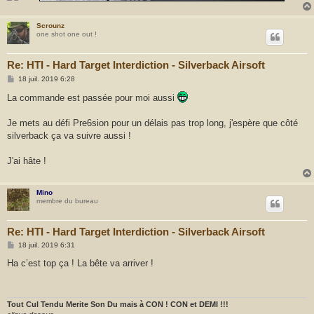
Scrounz
one shot one out !
Re: HTI - Hard Target Interdiction - Silverback Airsoft
M
18 juil. 2019 6:28
e
s
La commande est passée pour moi aussi
s
a
g
Je mets au défi Pre6sion pour un délais pas trop long, j'espère que côté
e
silverback ça va suivre aussi !
J'ai hâte !
Mino
membre du bureau
Re: HTI - Hard Target Interdiction - Silverback Airsoft
M
18 juil. 2019 6:31
e
s
Ha c’est top ça ! La bête va arriver !
s
a
g
e
Tout Cul Tendu Merite Son Du mais à CON ! CON et DEMI !!!