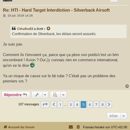
Re: HTI - Hard Target Interdiction - Silverback Airsoft
M
18 juil. 2019 14:28
e
s
s
Cthulhu83
a écrit :
a
g
Confirmation de SIlverback, les délais seront assurés.
e
Je suis joie.
Comment ils t'envoient ça, parce que ça pèse son poids/c'est un brin
encombrant ! Avion ? Oui j'y connais rien en commerce international,
qu'on se le dise
Ya un risque de casse sur le bb tube ? C'était pas un problème des
premiers srs ?
Répondre
Page
5
sur
8
1
3
4
5
6
7
8
Précédent
Suivant
107 messages
…
Aller
Accueil du forum
Fuseau horaire sur
UTC+01:00