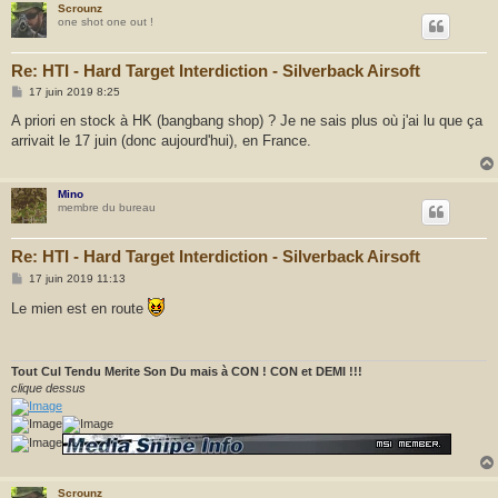
Scrounz
one shot one out !
Re: HTI - Hard Target Interdiction - Silverback Airsoft
M
17 juin 2019 8:25
e
s
A priori en stock à HK (bangbang shop) ? Je ne sais plus où j'ai lu que ça
s
arrivait le 17 juin (donc aujourd'hui), en France.
a
g
e
Mino
membre du bureau
Re: HTI - Hard Target Interdiction - Silverback Airsoft
M
17 juin 2019 11:13
e
s
Le mien est en route
s
a
g
e
Tout Cul Tendu Merite Son Du mais à CON ! CON et DEMI !!!
clique dessus
Scrounz