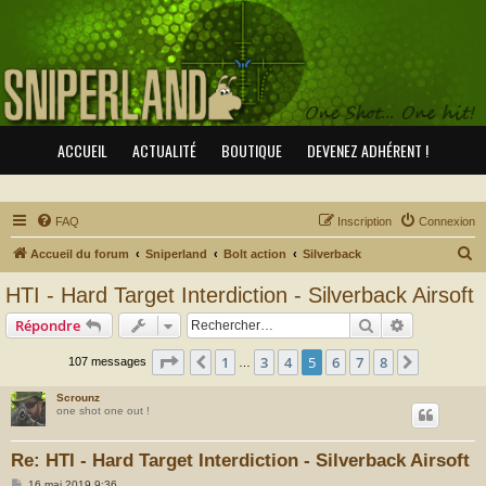
ACCUEIL
ACTUALITÉ
BOUTIQUE
DEVENEZ ADHÉRENT !
FAQ
Inscription
Connexion
R
Accueil du forum
Sniperland
Bolt action
Silverback
e
HTI - Hard Target Interdiction - Silverback Airsoft
c
Rechercher
Recherche 
Répondre
h
e
Page
5
sur
8
1
3
4
5
6
7
8
Précédent
Suivant
107 messages
…
r
Scrounz
c
one shot one out !
h
Re: HTI - Hard Target Interdiction - Silverback Airsoft
e
M
16 mai 2019 9:36