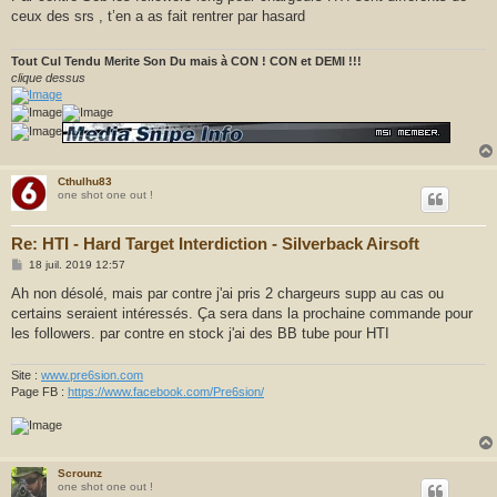
s
ceux des srs , t’en a as fait rentrer par hasard
a
g
e
Tout Cul Tendu Merite Son Du mais à CON ! CON et DEMI !!!
clique dessus
Cthulhu83
one shot one out !
Re: HTI - Hard Target Interdiction - Silverback Airsoft
M
18 juil. 2019 12:57
e
s
Ah non désolé, mais par contre j'ai pris 2 chargeurs supp au cas ou
s
certains seraient intéressés. Ça sera dans la prochaine commande pour
a
g
les followers. par contre en stock j'ai des BB tube pour HTI
e
Site :
www.pre6sion.com
Page FB :
https://www.facebook.com/Pre6sion/
Scrounz
one shot one out !