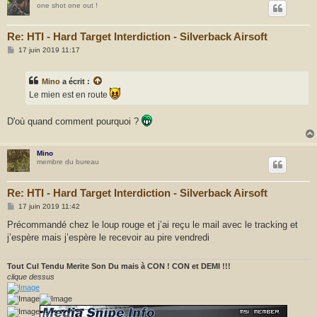
one shot one out !
Re: HTI - Hard Target Interdiction - Silverback Airsoft
M
17 juin 2019 11:17
e
s
s
Mino
a écrit :
a
g
Le mien est en route
e
D'où quand comment pourquoi ?
Mino
membre du bureau
Re: HTI - Hard Target Interdiction - Silverback Airsoft
M
17 juin 2019 11:42
e
s
Précommandé chez le loup rouge et j’ai reçu le mail avec le tracking et
s
j’espère mais j’espère le recevoir au pire vendredi
a
g
e
Tout Cul Tendu Merite Son Du mais à CON ! CON et DEMI !!!
clique dessus