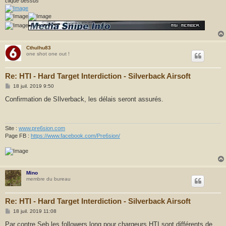
clique dessus
Cthulhu83
one shot one out !
Re: HTI - Hard Target Interdiction - Silverback Airsoft
M
18 juil. 2019 9:50
e
s
Confirmation de SIlverback, les délais seront assurés.
s
a
g
e
Site :
www.pre6sion.com
Page FB :
https://www.facebook.com/Pre6sion/
Mino
membre du bureau
Re: HTI - Hard Target Interdiction - Silverback Airsoft
M
18 juil. 2019 11:08
e
s
Par contre Seb les followers long pour chargeurs HTI sont différents de