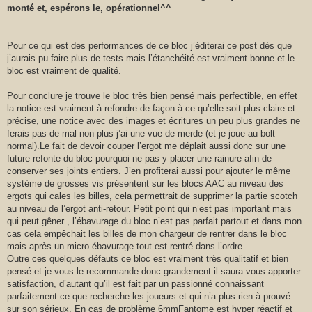
monté et, espérons le, opérationnel^^
Pour ce qui est des performances de ce bloc j’éditerai ce post dès que
j’aurais pu faire plus de tests mais l’étanchéité est vraiment bonne et le
bloc est vraiment de qualité.
Pour conclure je trouve le bloc très bien pensé mais perfectible, en effet
la notice est vraiment à refondre de façon à ce qu’elle soit plus claire et
précise, une notice avec des images et écritures un peu plus grandes ne
ferais pas de mal non plus j’ai une vue de merde (et je joue au bolt
normal).Le fait de devoir couper l’ergot me déplait aussi donc sur une
future refonte du bloc pourquoi ne pas y placer une rainure afin de
conserver ses joints entiers. J’en profiterai aussi pour ajouter le même
système de grosses vis présentent sur les blocs AAC au niveau des
ergots qui cales les billes, cela permettrait de supprimer la partie scotch
au niveau de l’ergot anti-retour. Petit point qui n’est pas important mais
qui peut gêner , l’ébavurage du bloc n’est pas parfait partout et dans mon
cas cela empêchait les billes de mon chargeur de rentrer dans le bloc
mais après un micro ébavurage tout est rentré dans l’ordre.
Outre ces quelques défauts ce bloc est vraiment très qualitatif et bien
pensé et je vous le recommande donc grandement il saura vous apporter
satisfaction, d’autant qu’il est fait par un passionné connaissant
parfaitement ce que recherche les joueurs et qui n’a plus rien à prouvé
sur son sérieux. En cas de problème 6mmFantome est hyper réactif et