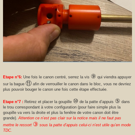
⑨
Etape n°6:
Une fois le canon centré, serrez la vis
qui viendra appuyer
⑪
sur la bague
afin de verrouiller le canon dans le bloc, vous ne devriez
plus pouvoir bouger le canon une fois cette étape effectuée.
⑩
⑤
Etape n°7 :
Retirez et placer la goupille
de la patte d’appuis
dans
le trou correspondant à votre configuration (pour faire simple plus la
goupille va vers la droite et plus la fenêtre de votre canon doit être
grande).
Attention ce n’est pas clair sur la notice mais il ne faut pas
③
mettre le ressort
sous la patte d’appuis celui-ci n’est utile qu’en mode
TDC.