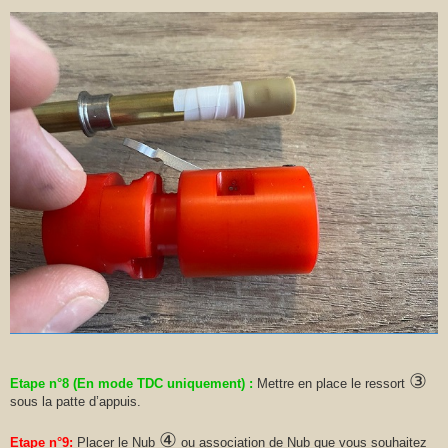
③
Etape n°8 (En mode TDC uniquement) :
Mettre en place le ressort
sous la patte d’appuis.
④
Etape n°9:
Placer le Nub
ou association de Nub que vous souhaitez