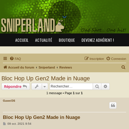
ACCUEIL
ACTUALITÉ
BOUTIQUE
DEVENEZ ADHÉRENT !
FAQ
Inscription
Connexion
R
Accueil du forum
Sniperland
Reviews
e
Bloc Hop Up Gen2 Made in Nuage
c
Rechercher
Recherche 
Répondre
h
1 message • Page
1
sur
1
e
Gawel36
r
c
h
Bloc Hop Up Gen2 Made in Nuage
e
M
09 oct. 2021 9:54
e