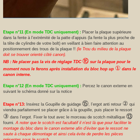
Etape n°11 (En mode TDC uniquement) :
Placer la plaque supérieure
dans la fente à l’extrémité de la patte d’appuis (la fente la plus proche de
la tête de cylindre de votre bolt) en veillant à bien faire attention au
positionnement des trous de la plaque !!
(le Trou du milieu de la plaque
doit se trouver orienté côté canon).
⑯
NB : Ne placer pas la vis de réglage TDC
sur la plaque pour le
①
moment nous le ferons après installation du bloc hop up
dans le
canon interne.
Etape n°12 (En mode TDC uniquement) :
Percez le canon externe en
suivant le schéma donné sur la notice
⑮
②
Etape n°13:
Insérez la Goupille de guidage
, l’ergot anti retour
qui
viendra parfaitement se placer grâce à la goupille, puis placer le ressort
③
⑬
dans l’ergot. Fixer le tout avec le morceau de scotch métallique
fourni.
A noter que le scotch est facultatif il n’est là que pour faciliter le
montage du bloc dans le canon externe afin d’éviter que le ressort ne
saute à chaque démontage et ainsi cela évite de perdre les pièces
présentes sous le scotch.