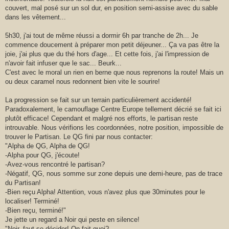
couvert, mal posé sur un sol dur, en position semi-assise avec du sable
dans les vêtement...
5h30, j'ai tout de même réussi a dormir 6h par tranche de 2h... Je
commence doucement à préparer mon petit déjeuner... Ça va pas être la
joie, j'ai plus que du thé hors d'age... Et cette fois, j'ai l'impression de
n'avoir fait infuser que le sac... Beurk...
C'est avec le moral un rien en berne que nous reprenons la route! Mais un
ou deux caramel nous redonnent bien vite le sourire!
La progression se fait sur un terrain particulièrement accidenté!
Paradoxalement, le camouflage Centre Europe tellement décrié se fait ici
plutôt efficace! Cependant et malgré nos efforts, le partisan reste
introuvable. Nous vérifions les coordonnées, notre position, impossible de
trouver le Partisan. Le QG fini par nous contacter:
"Alpha de QG, Alpha de QG!
-Alpha pour QG, j'écoute!
-Avez-vous rencontré le partisan?
-Négatif, QG, nous somme sur zone depuis une demi-heure, pas de trace
du Partisan!
-Bien reçu Alpha! Attention, vous n'avez plus que 30minutes pour le
localiser! Terminé!
-Bien reçu, terminé!"
Je jette un regard a Noir qui peste en silence!
"Noir, faut se décider! On fait quoi?