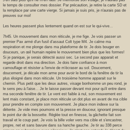
le temps de consulter mes dossier. Par précaution, je retire la carte SD et
la remplace par une carte vierge. Si jamais je suis pris, je n'aurais pas de
preuves sur moi!
Les heures passent plus lentement quand on est sur le qui-vive...
7h45. Un mouvement dans mon réticule, je me fige. Je vois passer un
premier Pax armé d'un fusil d’assaut Colt type M4. Je calme ma
respiration et me plonge dans ma plateforme de tir. Je dois bouger en
douceurs, un œil humain repère le mouvement bien plus que les formes!
Si je panique, je serais détecté aussi sec. Le second pax apparait et
regarde droit dans ma direction. Je dois faire confiance à mon
camouflage et résister a l'envie de m'écraser au sol. Doucement,
doucement, je décale mon arme pour avoir le bord de la fenêtre de tir la
plus éloigné dans mon réticule. Un troisième homme apparait sur le
chemin. Plus petit que les deux autres, visage bonhomme un peu rond, je
le sens peu à l'aise... Je le laisse passer devant moi pour qu'il entre dans
ma seconde fenêtre de tir. Le vent est faible à nul, son mouvement est
lent mais constant, je place mon réticule un dot plus en avant de ma cible
pour prendre en compte son mouvement. Je place mon indexe sur la
détente. Je vide mes poumons et la presse en douceur, ignorant presque
le point dur de la bossette. Réglée tout en finesse, la gâchette fait son
travail et le coup part. Je vois la bille voler vers ma cible et s'encastrer,
propre, net et sans bavure dans sa hanche gauche. Je tir au 338 perce