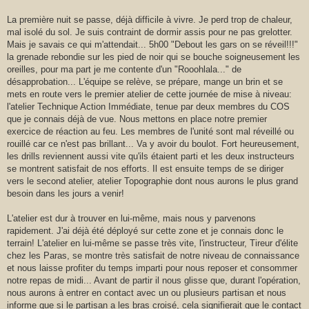
La première nuit se passe, déjà difficile à vivre. Je perd trop de chaleur,
mal isolé du sol. Je suis contraint de dormir assis pour ne pas grelotter.
Mais je savais ce qui m'attendait... 5h00 "Debout les gars on se réveil!!!"
la grenade rebondie sur les pied de noir qui se bouche soigneusement les
oreilles, pour ma part je me contente d'un "Rooohlala..." de
désapprobation... L'équipe se relève, se prépare, mange un brin et se
mets en route vers le premier atelier de cette journée de mise à niveau:
l'atelier Technique Action Immédiate, tenue par deux membres du COS
que je connais déjà de vue. Nous mettons en place notre premier
exercice de réaction au feu. Les membres de l'unité sont mal réveillé ou
rouillé car ce n'est pas brillant... Va y avoir du boulot. Fort heureusement,
les drills reviennent aussi vite qu'ils étaient parti et les deux instructeurs
se montrent satisfait de nos efforts. Il est ensuite temps de se diriger
vers le second atelier, atelier Topographie dont nous aurons le plus grand
besoin dans les jours a venir!
L'atelier est dur à trouver en lui-même, mais nous y parvenons
rapidement. J'ai déjà été déployé sur cette zone et je connais donc le
terrain! L'atelier en lui-même se passe très vite, l'instructeur, Tireur d'élite
chez les Paras, se montre très satisfait de notre niveau de connaissance
et nous laisse profiter du temps imparti pour nous reposer et consommer
notre repas de midi... Avant de partir il nous glisse que, durant l'opération,
nous aurons à entrer en contact avec un ou plusieurs partisan et nous
informe que si le partisan a les bras croisé, cela signifierait que le contact