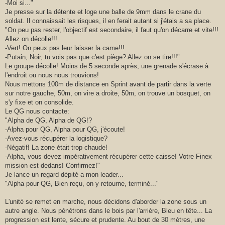
-Moi si..."
Je presse sur la détente et loge une balle de 9mm dans le crane du
soldat. Il connaissait les risques, il en ferait autant si j'étais a sa place.
"On peu pas rester, l'objectif est secondaire, il faut qu'on décarre et vite!!!
Allez on décolle!!!
-Vert! On peux pas leur laisser la came!!!
-Putain, Noir, tu vois pas que c'est piège? Allez on se tire!!!"
Le groupe décolle! Moins de 5 seconde après, une grenade s'écrase à
l'endroit ou nous nous trouvions!
Nous mettons 100m de distance en Sprint avant de partir dans la verte
sur notre gauche, 50m, on vire a droite, 50m, on trouve un bosquet, on
s'y fixe et on consolide.
Le QG nous contacte:
"Alpha de QG, Alpha de QG!?
-Alpha pour QG, Alpha pour QG, j'écoute!
-Avez-vous récupérer la logistique?
-Négatif! La zone était trop chaude!
-Alpha, vous devez impérativement récupérer cette caisse! Votre Finex
mission est dedans! Confirmez!"
Je lance un regard dépité a mon leader...
"Alpha pour QG, Bien reçu, on y retourne, terminé..."
L'unité se remet en marche, nous décidons d'aborder la zone sous un
autre angle. Nous pénétrons dans le bois par l'arrière, Bleu en tête... La
progression est lente, sécure et prudente. Au bout de 30 mètres, une