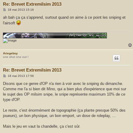
Re: Brevet Extremilsim 2013
M
18 mai 2013 15:16
e
s
ah bah ça ça s'apprend, surtout quand on aime à ce point les sniping et
s
l'airsoft
a
g
e
Ariegeboy
one shot one out !
Re: Brevet Extremilsim 2013
M
18 mai 2013 17:56
e
s
Disons que ce genre d'OP n'a rien à voir avec le sniping du dimanche.
s
Comme me l'a si bien dit Mino, qui a bien plus d'expérience que moi sur
a
g
le sujet des OP milsim snipe, le snipe représente maximum 10% de ce
e
type d'OP.
Le reste, c'est énormément de topographie (ça plante presque 50% des
joueurs), un bon physique, un bon emport, un dose de roleplay, ...
Mais le jeu en vaut la chandelle, ça c'est sûr.