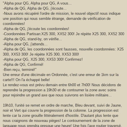
"Alpha pour QG, Alpha pour QG, A vous...
-Alpha de QG, Alpha de QG, j'écoute...
-Nous avons récupéré l'ordre de mission, le nouvel objectif nous indique
une position qui nous semble étrange, demande de vérification de
coordonnées!
-Alpha de QG, j'écoute les coordonnées!
-Coordonnées Partisan:X25 300, XX52 300! Je répète X25 300, XX52 300
-Alpha de QG, stand-by, on vérifie...
-Alpha pour QG, j'attends...
-Alpha de QG, les coordonnées sont fausses, nouvelle coordonnées: X25
300, XX53 300! Je répète X25 300, XX53 300!
-Alpha pour QG, X25 300, XX53 300! Confirmez!
-Alpha de QG, Confirmé!
-Bien reçu, terminé!"
Une erreur d'une décimale en Ordonnée, c'est une erreur de 1km sur la
carte!!! On l'a échappé belle!
Le rendez-vous est prévu demain entre 6h00 et 7h00! Nous décidons de
reprendre la progression a 19h30 et de contourner la zone avec soins
pour rejoindre un grand axe que nous suivrons en lisière militaire...
19h10, l'unité se remet en ordre de marche, Bleu devant, suivi de Jaune,
noir et Vert qui couvre la progression de la colonne. La progression est
lente car la zone grouille littéralement d'hostile. D'autant plus lente que
nous craignons de nouveau pièges! Le contournement de la zone de
larguage nous prendra presque une heure! Une fois l'axe routier traversé,