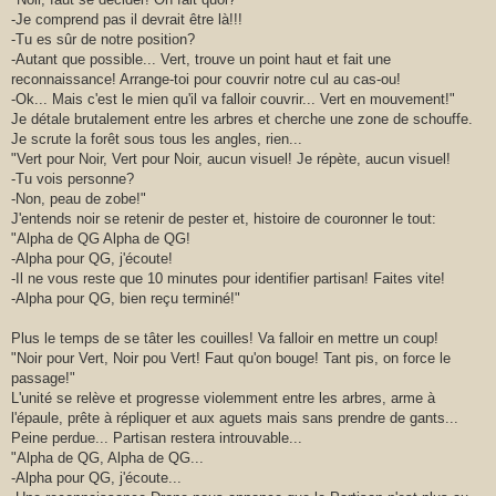
-Je comprend pas il devrait être là!!!
-Tu es sûr de notre position?
-Autant que possible... Vert, trouve un point haut et fait une
reconnaissance! Arrange-toi pour couvrir notre cul au cas-ou!
-Ok... Mais c'est le mien qu'il va falloir couvrir... Vert en mouvement!"
Je détale brutalement entre les arbres et cherche une zone de schouffe.
Je scrute la forêt sous tous les angles, rien...
"Vert pour Noir, Vert pour Noir, aucun visuel! Je répète, aucun visuel!
-Tu vois personne?
-Non, peau de zobe!"
J'entends noir se retenir de pester et, histoire de couronner le tout:
"Alpha de QG Alpha de QG!
-Alpha pour QG, j'écoute!
-Il ne vous reste que 10 minutes pour identifier partisan! Faites vite!
-Alpha pour QG, bien reçu terminé!"
Plus le temps de se tâter les couilles! Va falloir en mettre un coup!
"Noir pour Vert, Noir pou Vert! Faut qu'on bouge! Tant pis, on force le
passage!"
L'unité se relève et progresse violemment entre les arbres, arme à
l'épaule, prête à répliquer et aux aguets mais sans prendre de gants...
Peine perdue... Partisan restera introuvable...
"Alpha de QG, Alpha de QG...
-Alpha pour QG, j'écoute...