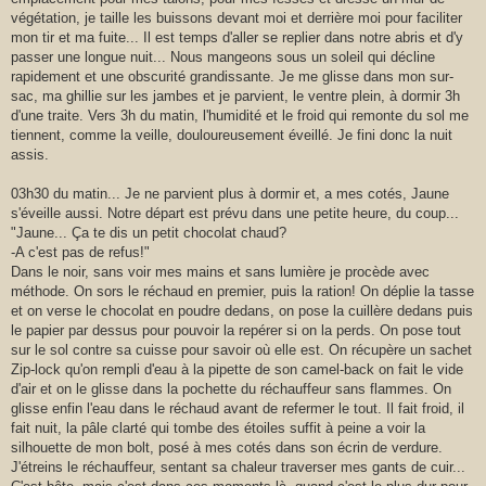
végétation, je taille les buissons devant moi et derrière moi pour faciliter
mon tir et ma fuite... Il est temps d'aller se replier dans notre abris et d'y
passer une longue nuit... Nous mangeons sous un soleil qui décline
rapidement et une obscurité grandissante. Je me glisse dans mon sur-
sac, ma ghillie sur les jambes et je parvient, le ventre plein, à dormir 3h
d'une traite. Vers 3h du matin, l'humidité et le froid qui remonte du sol me
tiennent, comme la veille, douloureusement éveillé. Je fini donc la nuit
assis.
03h30 du matin... Je ne parvient plus à dormir et, a mes cotés, Jaune
s'éveille aussi. Notre départ est prévu dans une petite heure, du coup...
"Jaune... Ça te dis un petit chocolat chaud?
-A c'est pas de refus!"
Dans le noir, sans voir mes mains et sans lumière je procède avec
méthode. On sors le réchaud en premier, puis la ration! On déplie la tasse
et on verse le chocolat en poudre dedans, on pose la cuillère dedans puis
le papier par dessus pour pouvoir la repérer si on la perds. On pose tout
sur le sol contre sa cuisse pour savoir où elle est. On récupère un sachet
Zip-lock qu'on rempli d'eau à la pipette de son camel-back on fait le vide
d'air et on le glisse dans la pochette du réchauffeur sans flammes. On
glisse enfin l'eau dans le réchaud avant de refermer le tout. Il fait froid, il
fait nuit, la pâle clarté qui tombe des étoiles suffit à peine a voir la
silhouette de mon bolt, posé à mes cotés dans son écrin de verdure.
J'étreins le réchauffeur, sentant sa chaleur traverser mes gants de cuir...