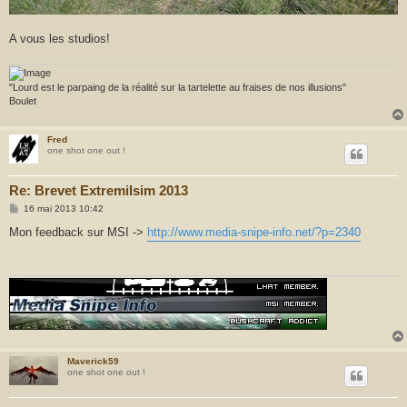
A vous les studios!
"Lourd est le parpaing de la réalité sur la tartelette au fraises de nos illusions"
Boulet
Fred
one shot one out !
Re: Brevet Extremilsim 2013
M
16 mai 2013 10:42
e
s
Mon feedback sur MSI ->
http://www.media-snipe-info.net/?p=2340
s
a
g
e
Maverick59
one shot one out !