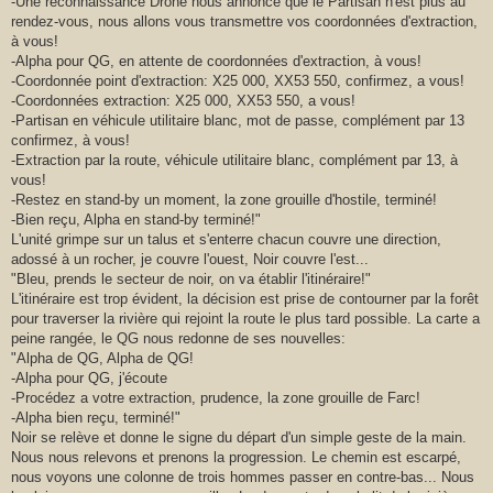
-Une reconnaissance Drone nous annonce que le Partisan n'est plus au
rendez-vous, nous allons vous transmettre vos coordonnées d'extraction,
à vous!
-Alpha pour QG, en attente de coordonnées d'extraction, à vous!
-Coordonnée point d'extraction: X25 000, XX53 550, confirmez, a vous!
-Coordonnées extraction: X25 000, XX53 550, a vous!
-Partisan en véhicule utilitaire blanc, mot de passe, complément par 13
confirmez, à vous!
-Extraction par la route, véhicule utilitaire blanc, complément par 13, à
vous!
-Restez en stand-by un moment, la zone grouille d'hostile, terminé!
-Bien reçu, Alpha en stand-by terminé!"
L'unité grimpe sur un talus et s'enterre chacun couvre une direction,
adossé à un rocher, je couvre l'ouest, Noir couvre l'est...
"Bleu, prends le secteur de noir, on va établir l'itinéraire!"
L'itinéraire est trop évident, la décision est prise de contourner par la forêt
pour traverser la rivière qui rejoint la route le plus tard possible. La carte a
peine rangée, le QG nous redonne de ses nouvelles:
"Alpha de QG, Alpha de QG!
-Alpha pour QG, j'écoute
-Procédez a votre extraction, prudence, la zone grouille de Farc!
-Alpha bien reçu, terminé!"
Noir se relève et donne le signe du départ d'un simple geste de la main.
Nous nous relevons et prenons la progression. Le chemin est escarpé,
nous voyons une colonne de trois hommes passer en contre-bas... Nous