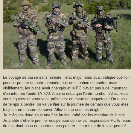
Le voyage se passe sans histoire, l'état major nous avait indiqué que l'on
pourrait profiter de notre première nuit en situation de confort mais
visiblement, les plans avait changés et le PC n'avait pas jugé important
d'en informer l'unité TATOU. A peine débarqué l'ordre tombe: "Allez, vous
vous équipez et vous vous présentez en revue de paquetage! On a pas
de temps à perdre, on va vérifier sur la journée de demain que vous êtes
toujours en mesure de servir! Allez on se sors les doigts!"
Je m'équipe donc sous une fine bruine, imité par les membre de l'unité.
Je profite d'être le premier équipé pour donner au responsable PC le repas
du soir dont nous ne pourrons pas profiter... Je refuse de le voir perdre!