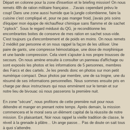
Départ en colonne pour la zone d'insertion et le briefing mission! On nous
remets 48h de ration militaire française... J'avais cependant prévu le
coup! Dans une zone aussi humide que la jungle colombienne, faire la
cuisine c'est compliqué et, pour ne pas manger froid, j'avais pris soins
d'équiper mon équipe de réchauffeur chimique sans flamme et de sachet
"ziplock". Sous le regard médusé du QG, je reconditionne les
encombrantes boites de conserve de mes ration en sachet sous-vide.
C'est toujours ça d'encombrement et de poids en moins. On nous remets
2 médikit par personne et on nous rappel la façon de les utiliser. Une
paire de gants, une compresse hémostatique, une dose de morphinique
et une bande compression. Cela vient s'ajouter à nos propre trousses de
secours. On nous amène ensuite à consulter un panneau d'affichage ou
sont exposés les photos et les informations de 5 personnes, membres
des Farcs et des cartels. Je les prends donc en photos sur mon petit
numérique compact. Deux photos par membre, une de sa trogne, une du
résumé de ses informations personnelles. Nous sommes ensuite pris en
charge par deux instructeurs qui nous emmènent sur le terrain et sur
notre lieu de bivouac où nous passerons la première nuit.
En zone "sécure", nous profitons de cette première nuit pour nous
détendre et manger en prenant notre temps. Après demain, la mission
commencera et le moral sera un élément capital de la réussite de notre
mission. En plaisantant, Noir nous rappel la vieille tradition de classe, le
réveil à la grenade à plâtre... Un ange passe... Pas de doute on sait tous
à quoi s'attendre.