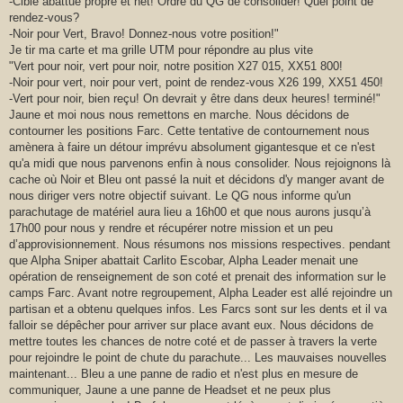
-Cible abattue propre et net! Ordre du QG de consolider! Quel point de
rendez-vous?
-Noir pour Vert, Bravo! Donnez-nous votre position!"
Je tir ma carte et ma grille UTM pour répondre au plus vite
"Vert pour noir, vert pour noir, notre position X27 015, XX51 800!
-Noir pour vert, noir pour vert, point de rendez-vous X26 199, XX51 450!
-Vert pour noir, bien reçu! On devrait y être dans deux heures! terminé!"
Jaune et moi nous nous remettons en marche. Nous décidons de
contourner les positions Farc. Cette tentative de contournement nous
amènera à faire un détour imprévu absolument gigantesque et ce n'est
qu'a midi que nous parvenons enfin à nous consolider. Nous rejoignons là
cache où Noir et Bleu ont passé la nuit et décidons d'y manger avant de
nous diriger vers notre objectif suivant. Le QG nous informe qu'un
parachutage de matériel aura lieu a 16h00 et que nous aurons jusqu’à
17h00 pour nous y rendre et récupérer notre mission et un peu
d’approvisionnement. Nous résumons nos missions respectives. pendant
que Alpha Sniper abattait Carlito Escobar, Alpha Leader menait une
opération de renseignement de son coté et prenait des information sur le
camps Farc. Avant notre regroupement, Alpha Leader est allé rejoindre un
partisan et a obtenu quelques infos. Les Farcs sont sur les dents et il va
falloir se dépêcher pour arriver sur place avant eux. Nous décidons de
mettre toutes les chances de notre coté et de passer à travers la verte
pour rejoindre le point de chute du parachute... Les mauvaises nouvelles
maintenant... Bleu a une panne de radio et n'est plus en mesure de
communiquer, Jaune a une panne de Headset et ne peux plus