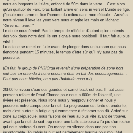
nous en longeons la lisière, enfoncé de 50m dans la verte... C'est alors
qu'un quatuor de Farc, bras ballant arrive en sens in verse! L'unité se fige,
j'épaule mon arme et fixe l'homme du milieu dans mon réticule... Arrivé a
notre niveau il lève les yeux vers nous et agite les main en lâchant:
"
"
On est p... ...reux!!!
Le doute nous étreint! Pas le temps de réfléchir d'autant qu'on entends
des voix dans notre dos! Ils ont signalé notre position!!! Il faut fuir au plus
vite!!!
La colone se remet en fuite avant de plonger dans un buisson que nous
tiendrons pendant 15 minutes, le temps d'être sûr qu'il n'y aura pas de
poursuite.
(
En fait, le group de PNJ/Orga revenait d'une préparation de zone hors
jeu! Les cri entendu à notre encontre était en fait des encouragements...
Faut pas nous féliciter, on a pas l'habitude nous =x
)
20h00 le niveau d'eau des gourdes et camel-back est bas. Il faut aussi
penser a refaire de l'eau! Chance pour nous a 600m de l'objectif, une
rivière est présente. Nous irons nous y réapprovisionner et nous y
poserons notre camps pour la nuit. La progression est lente et prudente,
mais c'est surtout la fatigue qui commence à réclamer son dû. Arrivé sur
zone au crépuscule, nous faisons de l'eau au plus vite avant de trouver,
avant que la nuit de soit trop noire, une faille sableuse a l'à-pic d'un rocher
qui nous abritera du vent. On mange en silence dans une position
inconfortable. Toutefois la nuit est parfaitement horrible pour moi. Mal