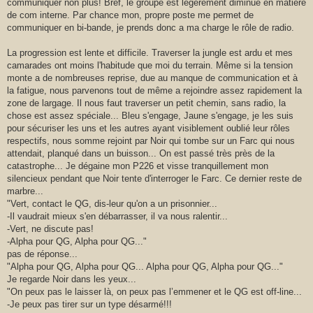
communiquer non plus! Bref, le groupe est légèrement diminué en matière
de com interne. Par chance mon, propre poste me permet de
communiquer en bi-bande, je prends donc a ma charge le rôle de radio.
La progression est lente et difficile. Traverser la jungle est ardu et mes
camarades ont moins l'habitude que moi du terrain. Même si la tension
monte a de nombreuses reprise, due au manque de communication et à
la fatigue, nous parvenons tout de même a rejoindre assez rapidement la
zone de largage. Il nous faut traverser un petit chemin, sans radio, la
chose est assez spéciale... Bleu s'engage, Jaune s'engage, je les suis
pour sécuriser les uns et les autres ayant visiblement oublié leur rôles
respectifs, nous somme rejoint par Noir qui tombe sur un Farc qui nous
attendait, planqué dans un buisson... On est passé très près de la
catastrophe... Je dégaine mon P226 et visse tranquillement mon
silencieux pendant que Noir tente d'interroger le Farc. Ce dernier reste de
marbre...
"Vert, contact le QG, dis-leur qu'on a un prisonnier...
-Il vaudrait mieux s'en débarrasser, il va nous ralentir...
-Vert, ne discute pas!
-Alpha pour QG, Alpha pour QG..."
pas de réponse...
"Alpha pour QG, Alpha pour QG... Alpha pour QG, Alpha pour QG..."
Je regarde Noir dans les yeux...
"On peux pas le laisser là, on peux pas l’emmener et le QG est off-line...
-Je peux pas tirer sur un type désarmé!!!