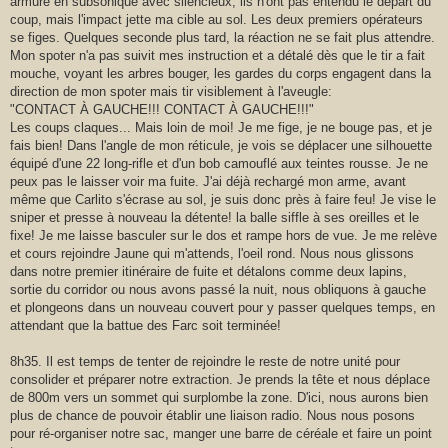
armure en subsonique avec silencieux, ils n'ont pas entendu le départ du
coup, mais l'impact jette ma cible au sol. Les deux premiers opérateurs
se figes. Quelques seconde plus tard, la réaction ne se fait plus attendre.
Mon spoter n'a pas suivit mes instruction et a détalé dès que le tir a fait
mouche, voyant les arbres bouger, les gardes du corps engagent dans la
direction de mon spoter mais tir visiblement à l'aveugle:
"CONTACT À GAUCHE!!! CONTACT À GAUCHE!!!"
Les coups claques... Mais loin de moi! Je me fige, je ne bouge pas, et je
fais bien! Dans l'angle de mon réticule, je vois se déplacer une silhouette
équipé d'une 22 long-rifle et d'un bob camouflé aux teintes rousse. Je ne
peux pas le laisser voir ma fuite. J'ai déjà rechargé mon arme, avant
même que Carlito s'écrase au sol, je suis donc près à faire feu! Je vise le
sniper et presse à nouveau la détente! la balle siffle à ses oreilles et le
fixe! Je me laisse basculer sur le dos et rampe hors de vue. Je me relève
et cours rejoindre Jaune qui m'attends, l'oeil rond. Nous nous glissons
dans notre premier itinéraire de fuite et détalons comme deux lapins,
sortie du corridor ou nous avons passé la nuit, nous obliquons à gauche
et plongeons dans un nouveau couvert pour y passer quelques temps, en
attendant que la battue des Farc soit terminée!
8h35. Il est temps de tenter de rejoindre le reste de notre unité pour
consolider et préparer notre extraction. Je prends la tête et nous déplace
de 800m vers un sommet qui surplombe la zone. D'ici, nous aurons bien
plus de chance de pouvoir établir une liaison radio. Nous nous posons
pour ré-organiser notre sac, manger une barre de céréale et faire un point