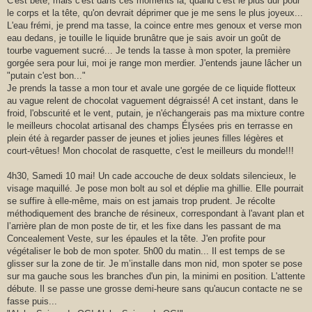
C'est bête, mais c'est dans ces moments là, quand c'est le plus dur pour
le corps et la tête, qu'on devrait déprimer que je me sens le plus joyeux...
L'eau frémi, je prend ma tasse, la coince entre mes genoux et verse mon
eau dedans, je touille le liquide brunâtre que je sais avoir un goût de
tourbe vaguement sucré... Je tends la tasse à mon spoter, la première
gorgée sera pour lui, moi je range mon merdier. J'entends jaune lâcher un
"putain c'est bon..."
Je prends la tasse a mon tour et avale une gorgée de ce liquide flotteux
au vague relent de chocolat vaguement dégraissé! A cet instant, dans le
froid, l'obscurité et le vent, putain, je n'échangerais pas ma mixture contre
le meilleurs chocolat artisanal des champs Élysées pris en terrasse en
plein été à regarder passer de jeunes et jolies jeunes filles légères et
court-vêtues! Mon chocolat de rasquette, c'est le meilleurs du monde!!!
4h30, Samedi 10 mai! Un cade accouche de deux soldats silencieux, le
visage maquillé. Je pose mon bolt au sol et déplie ma ghillie. Elle pourrait
se suffire à elle-même, mais on est jamais trop prudent. Je récolte
méthodiquement des branche de résineux, correspondant à l'avant plan et
l’arrière plan de mon poste de tir, et les fixe dans les passant de ma
Concealement Veste, sur les épaules et la tête. J'en profite pour
végétaliser le bob de mon spoter. 5h00 du matin... Il est temps de se
glisser sur la zone de tir. Je m’installe dans mon nid, mon spoter se pose
sur ma gauche sous les branches d'un pin, la minimi en position. L'attente
débute. Il se passe une grosse demi-heure sans qu'aucun contacte ne se
fasse puis...