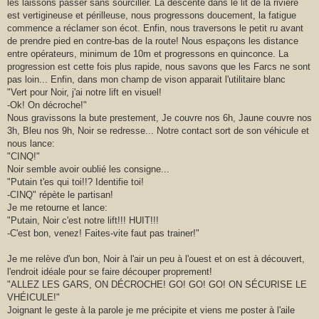
les laissons passer sans sourciller. La descente dans le lit de la rivière
est vertigineuse et périlleuse, nous progressons doucement, la fatigue
commence a réclamer son écot. Enfin, nous traversons le petit ru avant
de prendre pied en contre-bas de la route! Nous espaçons les distance
entre opérateurs, minimum de 10m et progressons en quinconce. La
progression est cette fois plus rapide, nous savons que les Farcs ne sont
pas loin... Enfin, dans mon champ de vison apparait l'utilitaire blanc
"Vert pour Noir, j'ai notre lift en visuel!
-Ok! On décroche!"
Nous gravissons la bute prestement, Je couvre nos 6h, Jaune couvre nos
3h, Bleu nos 9h, Noir se redresse... Notre contact sort de son véhicule et
nous lance:
"CINQ!"
Noir semble avoir oublié les consigne...
"Putain t'es qui toi!!? Identifie toi!
-CINQ" répète le partisan!
Je me retourne et lance:
"Putain, Noir c'est notre lift!!! HUIT!!!
-C'est bon, venez! Faites-vite faut pas trainer!"
Je me relève d'un bon, Noir à l'air un peu à l'ouest et on est à découvert,
l'endroit idéale pour se faire découper proprement!
"ALLEZ LES GARS, ON DÉCROCHE! GO! GO! GO! ON SÉCURISE LE
VHÉICULE!"
Joignant le geste à la parole je me précipite et viens me poster à l'aile