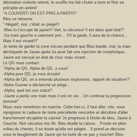
détonation violente retenti, le souffle me fait chuter a terre et Noir se
précipite en arrière!
"A COUVERT! ON EST PRIS A PARTI!!!"
Bleu se retourne:
"-Négatif, noir, c'était un piège!!!
-Bleu tu t'occupe de jaune!!! Vert, tu sécurise! Il est dans quel état!?
-Sa main gauche a salement pris... S'il la garde, il aura de la chance...
Mais il est vivant!!!"
Je tente de garder la zone sécure pendant que Bleu bande, mal, la main
déchiqueté de Jaune après lui avoir fait une injection de morphinique...
Jaune est secoué en état de choc mais vivant...
Le QG nous contact:
"Alpha de QG, Alpha de QG, a vous!
-Alpha pour QG, je vous écoute!
-Alpha de QG, on a entendu plusieurs explosions, rapport de situation!?
-Notre Gunner a déclanché un piège...
-Alpha, quel est son statut?
-Jaune a perdu une main mais il est en vie... On continue la progression,
terminé!"
Nous nous remettons en marche. Cette fois-ci, il faut aller, vite, nous
rejoignons le cadavre de notre précédente rencontre et décidons d'aller
franchement récupérer la caisse! Je progresse à Droite de bleu, Jaune à
Gauche, Noir sécurise nos 6h. Bleu étudie la caisse... Posée en plein
milieu du chemin, il se doute qu'elle est piégée... Il prend un décision
sous le beuglement de Jaune qui lui hurle de ne pas y toucher! Bleu