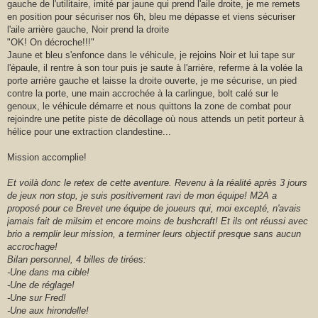
gauche de l'utilitaire, imité par jaune qui prend l'aile droite, je me remets
en position pour sécuriser nos 6h, bleu me dépasse et viens sécuriser
l'aile arrière gauche, Noir prend la droite
"OK! On décroche!!!"
Jaune et bleu s'enfonce dans le véhicule, je rejoins Noir et lui tape sur
l'épaule, il rentre à son tour puis je saute à l'arrière, referme à la volée la
porte arrière gauche et laisse la droite ouverte, je me sécurise, un pied
contre la porte, une main accrochée à la carlingue, bolt calé sur le
genoux, le véhicule démarre et nous quittons la zone de combat pour
rejoindre une petite piste de décollage où nous attends un petit porteur à
hélice pour une extraction clandestine...
Mission accomplie!
Et voilà donc le retex de cette aventure. Revenu à la réalité après 3 jours
de jeux non stop, je suis positivement ravi de mon équipe! M2A a
proposé pour ce Brevet une équipe de joueurs qui, moi excepté, n'avais
jamais fait de milsim et encore moins de bushcraft! Et ils ont réussi avec
brio a remplir leur mission, a terminer leurs objectif presque sans aucun
accrochage!
Bilan personnel, 4 billes de tirées:
-Une dans ma cible!
-Une de réglage!
-Une sur Fred!
-Une aux hirondelle!