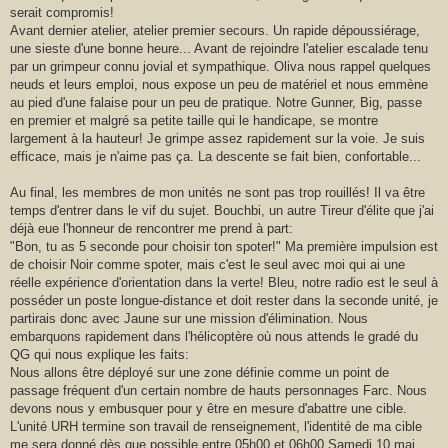
serait compromis!
Avant dernier atelier, atelier premier secours. Un rapide dépoussiérage,
une sieste d'une bonne heure... Avant de rejoindre l'atelier escalade tenu
par un grimpeur connu jovial et sympathique. Oliva nous rappel quelques
neuds et leurs emploi, nous expose un peu de matériel et nous emmène
au pied d'une falaise pour un peu de pratique. Notre Gunner, Big, passe
en premier et malgré sa petite taille qui le handicape, se montre
largement à la hauteur! Je grimpe assez rapidement sur la voie. Je suis
efficace, mais je n'aime pas ça. La descente se fait bien, confortable...
Au final, les membres de mon unités ne sont pas trop rouillés! Il va être
temps d'entrer dans le vif du sujet. Bouchbi, un autre Tireur d'élite que j'ai
déjà eue l'honneur de rencontrer me prend à part:
"Bon, tu as 5 seconde pour choisir ton spoter!" Ma première impulsion est
de choisir Noir comme spoter, mais c'est le seul avec moi qui ai une
réelle expérience d'orientation dans la verte! Bleu, notre radio est le seul à
posséder un poste longue-distance et doit rester dans la seconde unité, je
partirais donc avec Jaune sur une mission d'élimination. Nous
embarquons rapidement dans l'hélicoptère où nous attends le gradé du
QG qui nous explique les faits:
Nous allons être déployé sur une zone définie comme un point de
passage fréquent d'un certain nombre de hauts personnages Farc. Nous
devons nous y embusquer pour y être en mesure d'abattre une cible.
L'unité URH termine son travail de renseignement, l'identité de ma cible
me sera donné dès que possible entre 05h00 et 06h00 Samedi 10 mai