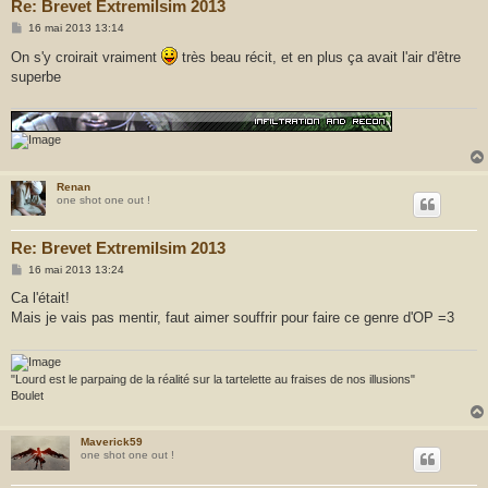
Re: Brevet Extremilsim 2013
M
16 mai 2013 13:14
e
s
On s'y croirait vraiment
très beau récit, et en plus ça avait l'air d'être
s
superbe
a
g
e
Renan
one shot one out !
Re: Brevet Extremilsim 2013
M
16 mai 2013 13:24
e
s
Ca l'était!
s
Mais je vais pas mentir, faut aimer souffrir pour faire ce genre d'OP =3
a
g
e
"Lourd est le parpaing de la réalité sur la tartelette au fraises de nos illusions"
Boulet
Maverick59
one shot one out !