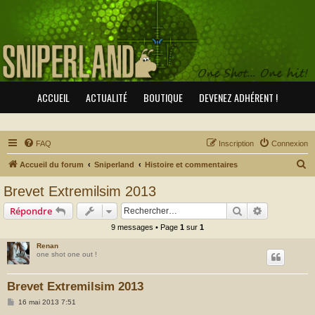
ACCUEIL
ACTUALITÉ
BOUTIQUE
DEVENEZ ADHÉRENT !
FAQ
Inscription
Connexion
R
Accueil du forum
Sniperland
Histoire et commentaires
e
Brevet Extremilsim 2013
c
Rechercher
Recherche 
Répondre
h
9 messages • Page
1
sur
1
e
Renan
r
one shot one out !
c
h
Brevet Extremilsim 2013
e
M
16 mai 2013 7:51
e