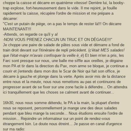
choppe la caisse et décarre en quatrième vitesse! Derrière lui, la booby-
trap explose, fort-heureusement dans le vide. Il me rejoint, je fouille
rapidement la caisse, récupère l'ordre de mission et me prépare a
décarrer:
"C'est un putain de piège, on a pas le temps de rester là!!! On décarre
MAINTENANT!!!
-Attends, on regarde ce qu'il y a!
-NON! VOUS PRENEZ CHACUN UN TRUC ET ON DÉGAGE!!!"
Je choppe une paire de salade de pâtes sous vide et démarre a fond de
train droit devant sur l'itinéraire de repli précédent. (
c'était MES salades!
que l'état-major m'avais confisquer la veille è_é
) Et bien m'en a pris, les
Farc sont presque sur nous, une balle me siffle aux oreilles, je dégaine
mon PA et tir dans la direction du Pax, mon arme se bloque, je continue a
courir et j'entends dans mon dos le Scar de Noir qui fait son office, je
décarre à gauche et plonge dans la verte. Après avoir mis de la distance
entre nous et la meute, nous nous remettons au pas et continuons de
progresser avant de se fixer sur une zone facile à défendre... On attendra
ici tranquillement que les choses se calment avant de continuer...
16h30, nous nous somme détendu, le PA a la main, la plupart d'entre
nous se reposent, personnellement je mange une des deux salades
pendant que bleu mange la seconde... Nous étudions ensuite l'ordre de
mission... Rejoindre un informateur sur un point de rendez-vous
étrangement loin. Le doute nous étreint... Je passe en canal d'urgence
sur ma radio: