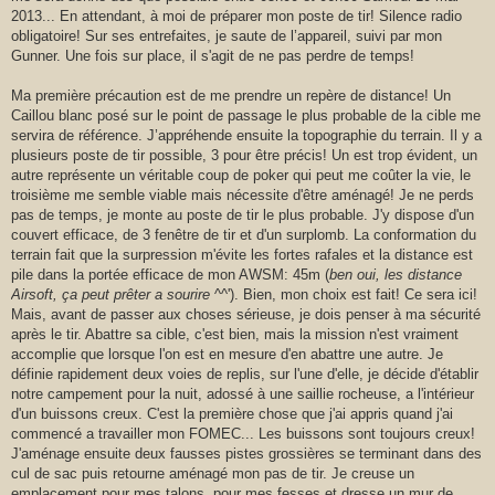
2013... En attendant, à moi de préparer mon poste de tir! Silence radio
obligatoire! Sur ses entrefaites, je saute de l’appareil, suivi par mon
Gunner. Une fois sur place, il s'agit de ne pas perdre de temps!
Ma première précaution est de me prendre un repère de distance! Un
Caillou blanc posé sur le point de passage le plus probable de la cible me
servira de référence. J’appréhende ensuite la topographie du terrain. Il y a
plusieurs poste de tir possible, 3 pour être précis! Un est trop évident, un
autre représente un véritable coup de poker qui peut me coûter la vie, le
troisième me semble viable mais nécessite d'être aménagé! Je ne perds
pas de temps, je monte au poste de tir le plus probable. J'y dispose d'un
couvert efficace, de 3 fenêtre de tir et d'un surplomb. La conformation du
terrain fait que la surpression m'évite les fortes rafales et la distance est
pile dans la portée efficace de mon AWSM: 45m (
ben oui, les distance
Airsoft, ça peut prêter a sourire
^^'). Bien, mon choix est fait! Ce sera ici!
Mais, avant de passer aux choses sérieuse, je dois penser à ma sécurité
après le tir. Abattre sa cible, c'est bien, mais la mission n'est vraiment
accomplie que lorsque l'on est en mesure d'en abattre une autre. Je
définie rapidement deux voies de replis, sur l'une d'elle, je décide d'établir
notre campement pour la nuit, adossé à une saillie rocheuse, a l'intérieur
d'un buissons creux. C'est la première chose que j'ai appris quand j'ai
commencé a travailler mon FOMEC... Les buissons sont toujours creux!
J'aménage ensuite deux fausses pistes grossières se terminant dans des
cul de sac puis retourne aménagé mon pas de tir. Je creuse un
emplacement pour mes talons, pour mes fesses et dresse un mur de