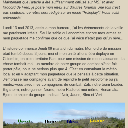
r
s
Maintenant que l'article a été suffisamment diffusé sur MSI et avec
s
l'accord de Fred, je poste mon retex sur d'autres forums! Une fois n'est
a
g
pas coutume, ce retex sera rédigé sur un mode "Roleplay"! Vous voilà
e
prévenus!!!
Lundi 13 mai 2013, assis a mon burreau , j'ai les évènements de la veille
me paraissent irréels. Seul le sable qui encombre encore mes armes et
mon paquetage me confirme que ce que j'ai vécu n'était pas qu'un rêve...
L'histoire commence Jeudi 09 mai a 6h du matin. Mon ordre de mission
était tombé depuis 3 jours, moi et mon unité allions être déployé en
Colombie, en plein territoire Farc pour une mission de reconnaissance. La
chose tombait mal, un membre de notre groupe de combat s'était fait
porter pâle, nous ne serions plus que 4. C'est en consultant la météo
local et en y adaptant mon paquetage que je pensais à cette situation.
J'embrasse ma compagne avant de rejoindre le petit aérodrome où j'ai
rendez-vous avec mes compagnons de combat. Zab, notre team Leader,
Big-storm, notre gunner, Nismo, notre Radio et moi-même, Renan aka
Bjorn, le sniper du groupe. Indicatif Noir, Jaune, Bleu et Vert...