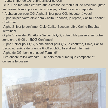
"Alpha Sniper de QG! Alpha Sniper de QG!"
Le PTT de ma radio est fixé sur la crosse de mon fusil de précision, juste
au niveau de mon pouce. Sans bouger, je l'enfonce pour réponde:
"-Alpha sniper pour QG, Alpha Sniper pour QG, j'écoute, à vous!
-Alpha sniper, votre cible sera Carlito Escoban, je répète, Carlito Escobar!
Confirmez!
-Alpha Sniper je confirme, Cible Carlito Escobar, cible Carlito Escobar!
Terminez!
-Alpha Sniper de QG, Alpha Sniper de QG, votre cible passera sur votre
zone entre 6h00 et 8h00! Confirmez!
-Alpha Sniper pour QG, Alpha sniper pour QG, je confirme, Cible, Carlito
Escobar, fenêtre de tir entre 6h00 et 8h00, Fire at will! Terminé
-Alpha de QG, bonne chasse! Terminé!"
Il va encore falloir attendre... Je sors mon numérique compacte et
consulte le dossier.