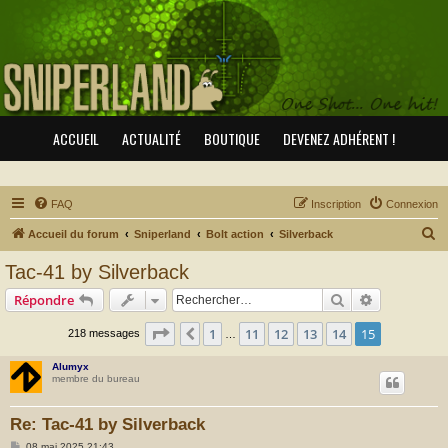
ACCUEIL
ACTUALITÉ
BOUTIQUE
DEVENEZ ADHÉRENT !
FAQ
Inscription
Connexion
R
Accueil du forum
Sniperland
Bolt action
Silverback
e
Tac-41 by Silverback
c
Rechercher
Recherche 
Répondre
h
e
Page
15
sur
15
1
11
12
13
14
15
Précédent
218 messages
…
r
Alumyx
c
membre du bureau
h
Re: Tac-41 by Silverback
e
M
08 mai 2025 21:43