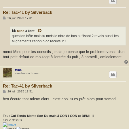
Re: Tac-41 by Silverback
M
26 juin 2025 17:31
e
s
s
Mino
a écrit :
a
g
question bête mais tu mets le nbre de bas suffisant ? revois aussi les
e
alignements canon bloc receveur !
merci Mino pour tes conseils , mais je pense que le probleme venait d'un
tout petit defaut de moulage à l'entrée du puit , à samedi , amicalement
Mino
membre du bureau
Re: Tac-41 by Silverback
M
26 juin 2025 17:51
e
s
ben écoute tant mieux alors ! c'est cool tu es prêt alors pour samedi !
s
a
g
e
Tout Cul Tendu Merite Son Du mais à CON ! CON et DEMI !!!
clique dessus