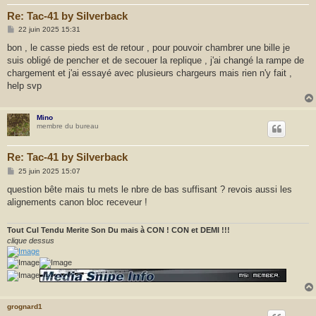
Re: Tac-41 by Silverback
M
22 juin 2025 15:31
e
s
bon , le casse pieds est de retour , pour pouvoir chambrer une bille je
s
suis obligé de pencher et de secouer la replique , j'ai changé la rampe de
a
g
chargement et j'ai essayé avec plusieurs chargeurs mais rien n'y fait ,
e
help svp
Mino
membre du bureau
Re: Tac-41 by Silverback
M
25 juin 2025 15:07
e
s
question bête mais tu mets le nbre de bas suffisant ? revois aussi les
s
alignements canon bloc receveur !
a
g
e
Tout Cul Tendu Merite Son Du mais à CON ! CON et DEMI !!!
clique dessus
grognard1