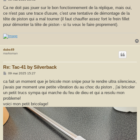
r
e
s
Ca ne doit pas jouer sur le bon fonctionnement de la réplique, mais oui,
s
ce n'est pas une trace d'usure, c'est une tentative de démontage de la
a
g
tête de piston qui a mal tourner (il faut chauffer assez fort le frein fillet
e
pour démonter la tête de piston - si tu veux le faire proprement).
dubs49
marksman
Re: Tac-41 by Silverback
M
09 mai 2025 15:27
e
s
ca fait un moment que je bricole mon snipe pour le rendre ultra silencieux,
s
j'avais par moment une petite vibration du au choc du piston , j'ai bricoler
a
g
un petit trucs sympa qui marche du feu de dieu et qui a resolu mon
e
probleme!
voici mon petit bricolage!