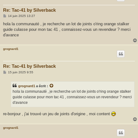
Re: Tac-41 by Silverback
M
14 juin 2025 13:27
e
s
hola la communauté , je recherche un lot de joints o'ring orange stalker
s
guide culasse pour mon tac 41 , connaissez-vous un revendeur ? merci
a
g
d'avance
e
grognard1
Re: Tac-41 by Silverback
M
15 juin 2025 9:55
e
s
s
grognard1
a écrit :
a
g
hola la communauté , je recherche un lot de joints o'ring orange stalker
e
guide culasse pour mon tac 41 , connaissez-vous un revendeur ? merci
d'avance
re-bonjour , j'ai trouvé un jeu de joints d'origine , moi content
grognard1