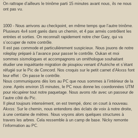
On rattrape d’ailleurs le trinôme parti 15 minutes avant nous, ils ne nous
ont pas vu.
1000 - Nous arrivons au checkpoint, en même temps que l’autre trinôme.
Plusieurs 4x4 sont garés dans un chemin, et 4 pax armés contrôlent les
entrées et sorties. On reconnaît rapidement notre cher Gary, qui va
s’occuper de notre contrôle.
Il est pas commode et particulièrement suspicieux. Nous jouons de notre
roleplay préparé à l’avance pour passer le contrôle. Oukan et moi
sommes sismologues et accompagnons un ornithologue souhaitant
étudier une inquiétante migration de pioupiou venant d’Autriche et s’étant
réfugié sur le Pic de Concord. Nos croquis sur le petit carnet d’Akxss font
leur effet : On passe le contrôle.
Nous communiquons dès lors au PC que nous sommes à l’intérieur de la
zone. Après environ 15 minutes, le PC nous donne les coordonnées UTM
pour récupérer tout notre paquetage. Nous avons rdv avec un passeur de
l’autre côté du Pic.
Il pleut toujours intensément, on est trempé, donc on court à nouveau.
Akxss: Sur le chemin, nous entendons des éclats de voix à notre droite,
à une centaine de mètres. Nous voyons alors quelques structures à
travers les arbres. Cela ressemble à un camp de base. Nicky remonte
l’information au PC.