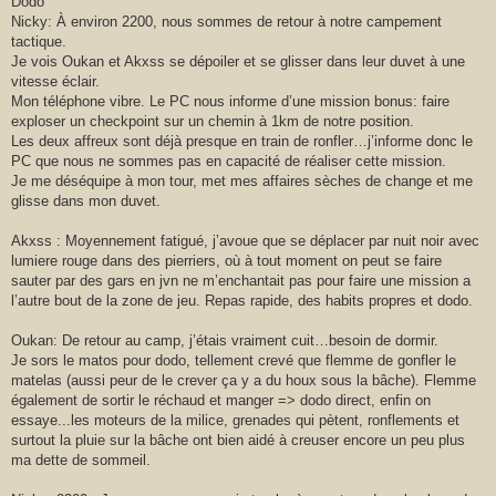
Dodo
Nicky: À environ 2200, nous sommes de retour à notre campement
tactique.
Je vois Oukan et Akxss se dépoiler et se glisser dans leur duvet à une
vitesse éclair.
Mon téléphone vibre. Le PC nous informe d’une mission bonus: faire
exploser un checkpoint sur un chemin à 1km de notre position.
Les deux affreux sont déjà presque en train de ronfler…j’informe donc le
PC que nous ne sommes pas en capacité de réaliser cette mission.
Je me déséquipe à mon tour, met mes affaires sèches de change et me
glisse dans mon duvet.
Akxss : Moyennement fatigué, j’avoue que se déplacer par nuit noir avec
lumiere rouge dans des pierriers, où à tout moment on peut se faire
sauter par des gars en jvn ne m’enchantait pas pour faire une mission a
l’autre bout de la zone de jeu. Repas rapide, des habits propres et dodo.
Oukan: De retour au camp, j’étais vraiment cuit…besoin de dormir.
Je sors le matos pour dodo, tellement crevé que flemme de gonfler le
matelas (aussi peur de le crever ça y a du houx sous la bâche). Flemme
également de sortir le réchaud et manger => dodo direct, enfin on
essaye...les moteurs de la milice, grenades qui pètent, ronflements et
surtout la pluie sur la bâche ont bien aidé à creuser encore un peu plus
ma dette de sommeil.