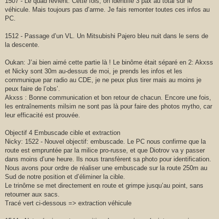
1507 - Le quad revient. Cette fois, on identifie 3 pax au total sur le
véhicule. Mais toujours pas d’arme. Je fais remonter toutes ces infos au
PC.
1512 - Passage d’un VL. Un Mitsubishi Pajero bleu nuit dans le sens de
la descente.
Oukan: J’ai bien aimé cette partie là ! Le binôme était séparé en 2: Akxss
et Nicky sont 30m au-dessus de moi, je prends les infos et les
communique par radio au CDE, je ne peux plus tirer mais au moins je
peux faire de l’obs’.
Akxss : Bonne communication et bon retour de chacun. Encore une fois,
les entraînements milsim ne sont pas là pour faire des photos mytho, car
leur efficacité est prouvée.
Objectif 4 Embuscade cible et extraction
Nicky: 1522 - Nouvel objectif: embuscade. Le PC nous confirme que la
route est empruntée par la milice pro-russe, et que Diotrov va y passer
dans moins d’une heure. Ils nous transfèrent sa photo pour identification.
Nous avons pour ordre de réaliser une embuscade sur la route 250m au
Sud de notre position et d’éliminer la cible.
Le trinôme se met directement en route et grimpe jusqu’au point, sans
retourner aux sacs.
Tracé vert ci-dessous => extraction véhicule