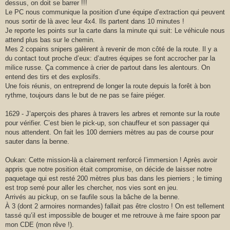
dessus, on doit se barrer !!!
Le PC nous communique la position d’une équipe d’extraction qui peuvent
nous sortir de là avec leur 4x4. Ils partent dans 10 minutes !
Je reporte les points sur la carte dans la minute qui suit: Le véhicule nous
attend plus bas sur le chemin.
Mes 2 copains snipers galèrent à revenir de mon côté de la route. Il y a
du contact tout proche d’eux: d’autres équipes se font accrocher par la
milice russe. Ça commence à crier de partout dans les alentours. On
entend des tirs et des explosifs.
Une fois réunis, on entreprend de longer la route depuis la forêt à bon
rythme, toujours dans le but de ne pas se faire piéger.
1629 - J’aperçois des phares à travers les arbres et remonte sur la route
pour vérifier. C’est bien le pick-up, son chauffeur et son passager qui
nous attendent. On fait les 100 derniers mètres au pas de course pour
sauter dans la benne.
Oukan: Cette mission-là a clairement renforcé l’immersion ! Après avoir
appris que notre position était compromise, on décide de laisser notre
paquetage qui est resté 200 mètres plus bas dans les pierriers ; le timing
est trop serré pour aller les chercher, nos vies sont en jeu.
Arrivés au pickup, on se faufile sous la bâche de la benne.
À 3 (dont 2 armoires normandes) fallait pas être clostro ! On est tellement
tassé qu’il est impossible de bouger et me retrouve à me faire spoon par
mon CDE (mon rêve !).