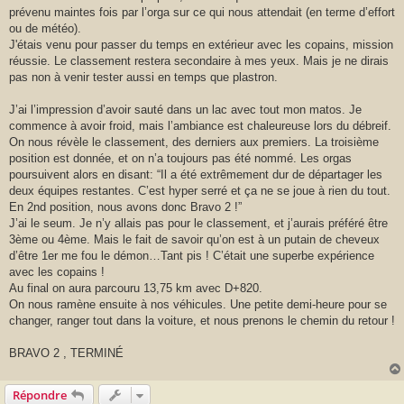
prévenu maintes fois par l’orga sur ce qui nous attendait (en terme d’effort
ou de météo).
J'étais venu pour passer du temps en extérieur avec les copains, mission
réussie. Le classement restera secondaire à mes yeux. Mais je ne dirais
pas non à venir tester aussi en temps que plastron.
J’ai l’impression d’avoir sauté dans un lac avec tout mon matos. Je
commence à avoir froid, mais l’ambiance est chaleureuse lors du débreif.
On nous révèle le classement, des derniers aux premiers. La troisième
position est donnée, et on n’a toujours pas été nommé. Les orgas
poursuivent alors en disant: “Il a été extrêmement dur de départager les
deux équipes restantes. C’est hyper serré et ça ne se joue à rien du tout.
En 2nd position, nous avons donc Bravo 2 !”
J’ai le seum. Je n’y allais pas pour le classement, et j’aurais préféré être
3ème ou 4ème. Mais le fait de savoir qu’on est à un putain de cheveux
d’être 1er me fou le démon…Tant pis ! C’était une superbe expérience
avec les copains !
Au final on aura parcouru 13,75 km avec D+820.
On nous ramène ensuite à nos véhicules. Une petite demi-heure pour se
changer, ranger tout dans la voiture, et nous prenons le chemin du retour !
BRAVO 2 , TERMINÉ
Répondre