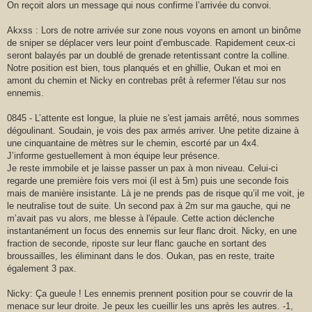
On reçoit alors un message qui nous confirme l’arrivée du convoi.
Akxss : Lors de notre arrivée sur zone nous voyons en amont un binôme
de sniper se déplacer vers leur point d’embuscade. Rapidement ceux-ci
seront balayés par un doublé de grenade retentissant contre la colline.
Notre position est bien, tous planqués et en ghillie, Oukan et moi en
amont du chemin et Nicky en contrebas prêt à refermer l'étau sur nos
ennemis.
0845 - L’attente est longue, la pluie ne s'est jamais arrêté, nous sommes
dégoulinant. Soudain, je vois des pax armés arriver. Une petite dizaine à
une cinquantaine de mètres sur le chemin, escorté par un 4x4.
J’informe gestuellement à mon équipe leur présence.
Je reste immobile et je laisse passer un pax à mon niveau. Celui-ci
regarde une première fois vers moi (il est à 5m) puis une seconde fois
mais de manière insistante. Là je ne prends pas de risque qu’il me voit, je
le neutralise tout de suite. Un second pax à 2m sur ma gauche, qui ne
m’avait pas vu alors, me blesse à l'épaule. Cette action déclenche
instantanément un focus des ennemis sur leur flanc droit. Nicky, en une
fraction de seconde, riposte sur leur flanc gauche en sortant des
broussailles, les éliminant dans le dos. Oukan, pas en reste, traite
également 3 pax.
Nicky: Ça gueule ! Les ennemis prennent position pour se couvrir de la
menace sur leur droite. Je peux les cueillir les uns après les autres. -1,