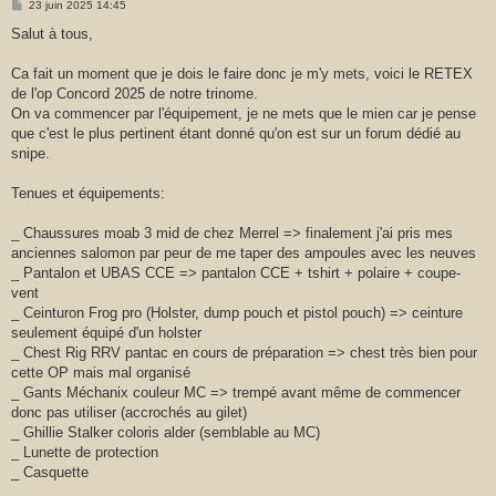
r
M
23 juin 2025 14:45
e
s
Salut à tous,
s
a
g
Ca fait un moment que je dois le faire donc je m'y mets, voici le RETEX
e
de l'op Concord 2025 de notre trinome.
On va commencer par l'équipement, je ne mets que le mien car je pense
que c'est le plus pertinent étant donné qu'on est sur un forum dédié au
snipe.
Tenues et équipements:
_ Chaussures moab 3 mid de chez Merrel => finalement j'ai pris mes
anciennes salomon par peur de me taper des ampoules avec les neuves
_ Pantalon et UBAS CCE => pantalon CCE + tshirt + polaire + coupe-
vent
_ Ceinturon Frog pro (Holster, dump pouch et pistol pouch) => ceinture
seulement équipé d'un holster
_ Chest Rig RRV pantac en cours de préparation => chest très bien pour
cette OP mais mal organisé
_ Gants Méchanix couleur MC => trempé avant même de commencer
donc pas utiliser (accrochés au gilet)
_ Ghillie Stalker coloris alder (semblable au MC)
_ Lunette de protection
_ Casquette