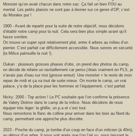
Monster qu’on avait chacun dans notre sac. Ça fait un bien FOU au
mental. Les petits plaisirs ne sont pas à lésiner sur ce genre d’OP, c’est
du Moralex pur !
1900 - Avant de repartir pour la suite de notre objectif, nous décidons
d’établir notre camp pour la nuit. Cela sera bien plus simple avant qu’il
fasse sombre.
On trouve un super spot relativement plat, entre 4 arbres au milieu d’un
pierrier. C’est parfait car difficilement accessible. Nous serons en sécurité
(la Milice patrouille la nuit !).
Oukan : plusieurs grosses phases d’obs, on prend des photos du camp,
on décide de refaire un ravitaillement car perso j’étais vraiment en PLS, je
n’avais pas d’eau sur moi (grosse erreur). Une monster + le reste de mon
repas de midi et ça va tout de suite mieux. On monte le camp, un vrai
palace, y’a de la place pour les hommes et l’équipement, c’est parfait.
Nicky: 2000 - Top action ! Le PC souhaite que l’on confirme la présence
de Valery Diotrov dans le camp de la milice. Nous décidons de nous
équiper très léger: la ghillie, un p.a et c’est tout.
Nous remontons le flanc de colline pour arriver dans les bois au Nord du
camp, permettant une approche plus discrète.
2023 - Proche du camp, je tombe d’un coup en face d’un milicien (à 40m),
au détour d’un arbre. Il nous voit après que l’on l’ait vu, nous laissant le