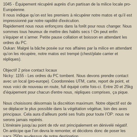
1045 - Équipement récupéré auprès d’un partisan de la milice locale pro-
Européenne.
Il nous indique qu’on est les premiers à récupérer notre matos et qu’il est
impressionné par notre rapidité d'exécution.
Rapidement nous nous enfonçons dans la forêt pour nous changer. Nous
sommes tous heureux de mettre des habits secs ! On peut enfin
s'équiper et s’armer. Petite pause collation et boisson en attendant les
ordres du PC.
Oukan: Malgré la bâche posée sur nos affaires par la milice en attendant
qu’on les récupère, notre matos est trempé (chest/plate carrier et
répliques).
Objectif 2 prise contact locaux
Nicky: 1155 - Les ordres du PC tombent. Nous devons prendre contact
avec un local (pro-europe). Coordonnées UTM, carte, report de point, et
nous voici de nouveau en route, full équipé cette fois-ci. Entre 20 et 25kg
d’équipement pour chacun d'entre nous, répliques comprises, ça pique.
Nous choisisons désormais la discrétion maximum. Notre objectif est de
se déplacer le plus possible dans la végétation végétue, loin des axes
principaux. Cela aura d’ailleurs porté ses fruits pour toute l’OP: nous ne
serons jamais repérés.
L’itinéraire jusqu’au point de rdv est principalement en dénivelé négatif.
On anticipe que l’on devra le remonter, et décidons donc de poser les
sacs 250m au-dessus de notre destination.