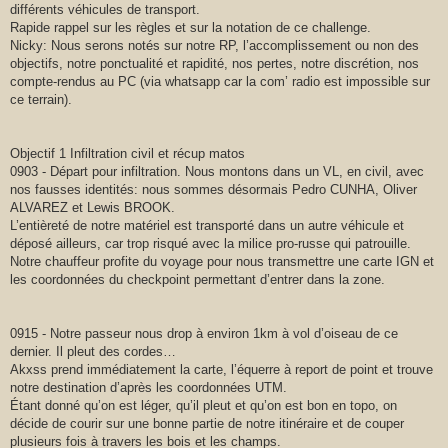
différents véhicules de transport.
Rapide rappel sur les règles et sur la notation de ce challenge.
Nicky: Nous serons notés sur notre RP, l’accomplissement ou non des
objectifs, notre ponctualité et rapidité, nos pertes, notre discrétion, nos
compte-rendus au PC (via whatsapp car la com’ radio est impossible sur
ce terrain).
Objectif 1 Infiltration civil et récup matos
0903 - Départ pour infiltration. Nous montons dans un VL, en civil, avec
nos fausses identités: nous sommes désormais Pedro CUNHA, Oliver
ALVAREZ et Lewis BROOK.
L’entièreté de notre matériel est transporté dans un autre véhicule et
déposé ailleurs, car trop risqué avec la milice pro-russe qui patrouille.
Notre chauffeur profite du voyage pour nous transmettre une carte IGN et
les coordonnées du checkpoint permettant d’entrer dans la zone.
0915 - Notre passeur nous drop à environ 1km à vol d’oiseau de ce
dernier. Il pleut des cordes…
Akxss prend immédiatement la carte, l’équerre à report de point et trouve
notre destination d’après les coordonnées UTM.
Étant donné qu’on est léger, qu’il pleut et qu’on est bon en topo, on
décide de courir sur une bonne partie de notre itinéraire et de couper
plusieurs fois à travers les bois et les champs.