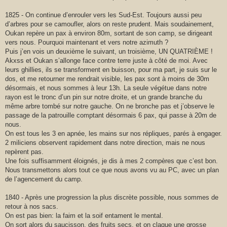
1825 - On continue d’enrouler vers les Sud-Est. Toujours aussi peu
d’arbres pour se camoufler, alors on reste prudent. Mais soudainement,
Oukan repère un pax à environ 80m, sortant de son camp, se dirigeant
vers nous. Pourquoi maintenant et vers notre azimuth ?
Puis j’en vois un deuxième le suivant, un troisième, UN QUATRIÈME !
Akxss et Oukan s’allonge face contre terre juste à côté de moi. Avec
leurs ghillies, ils se transforment en buisson, pour ma part, je suis sur le
dos, et me retourner me rendrait visible, les pax sont à moins de 30m
désormais, et nous sommes à leur 13h. La seule végétue dans notre
rayon est le tronc d’un pin sur notre droite, et un grande branche du
même arbre tombé sur notre gauche. On ne bronche pas et j’observe le
passage de la patrouille comptant désormais 6 pax, qui passe à 20m de
nous.
On est tous les 3 en apnée, les mains sur nos répliques, parés à engager.
2 miliciens observent rapidement dans notre direction, mais ne nous
repèrent pas.
Une fois suffisamment éloignés, je dis à mes 2 compères que c’est bon.
Nous transmettons alors tout ce que nous avons vu au PC, avec un plan
de l’agencement du camp.
1840 - Après une progression la plus discrète possible, nous sommes de
retour à nos sacs.
On est pas bien: la faim et la soif entament le mental.
On sort alors du saucisson, des fruits secs, et on claque une grosse