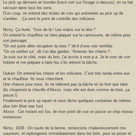
Le pick up démarre en trombe (tracé vert sur l'image ci-dessus), on se fait
secouer dans tous les sens.
D'un coup, on entend des éclats de voix qui ordonnent au pick up de
s'arrêter… Ça sent le point de contrôle des miliciens.
Nicky: Ça hurle. “Sors de là ! Les mains sur la tête !”
On entend le chauffeur se faire plaquer sur la carrosserie, de même pour
son passager.
“On est juste allés récupérer du bois !” dit-il d’une voix terrifiée.
“On va vérifier ça”, dit l’un des gardes. “Amenez les chiens !”.
Je suis sur le côté, mais du bon, j’ai accès à mon p.a. Je le sors de son
holster et me prépare à faire feu s’ils retirent la bâche.
Oukan: On entend les chiens et les miliciens. C’est très tendu entre eux
et le chauffeur. Ils nous cherchent.
Une chance pour nous, ils ne relèvent pas la bâche et ne font que tater
(ils choperont la cheville d’Akxss, mais elle est dure comme du bois, ça
passe !).
Finalement le pick up repart et nous lâche quelques centaines de mètres
plus loin (that was fun).
Akxss : Cet instant est fou, de mon point de vue on passe un step niveau
immersion.
Nicky: 1639 - On saute de la benne, remercions chaleureusement nos
sauveurs, et replongeons immédiatement dans les bois, pour se poser et