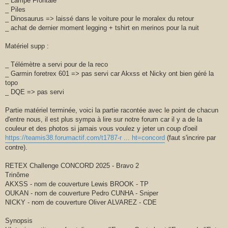
_ Lampe Frontale
_ Piles
_ Dinosaurus => laissé dans le voiture pour le moralex du retour
_ achat de dernier moment legging + tshirt en merinos pour la nuit
Matériel supp :
_ Télémètre a servi pour de la reco
_ Garmin foretrex 601 => pas servi car Akxss et Nicky ont bien géré la
topo
_ DQE => pas servi
Partie matériel terminée, voici la partie racontée avec le point de chacun
d'entre nous, il est plus sympa à lire sur notre forum car il y a de la
couleur et des photos si jamais vous voulez y jeter un coup d'oeil
https://teamis38.forumactif.com/t1787-r ... ht=concord
(faut s'incrire par
contre).
RETEX Challenge CONCORD 2025 - Bravo 2
Trinôme
AKXSS - nom de couverture Lewis BROOK - TP
OUKAN - nom de couverture Pedro CUNHA - Sniper
NICKY - nom de couverture Oliver ALVAREZ - CDE
Synopsis