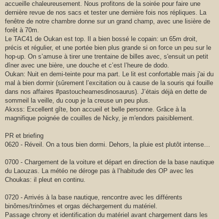
accueille chaleureusement. Nous profitons de la soirée pour faire une
dernière revue de nos sacs et tester une dernière fois nos répliques. La
fenêtre de notre chambre donne sur un grand champ, avec une lisière de
forêt à 70m.
Le TAC41 de Oukan est top. Il a bien bossé le copain: un 65m droit,
précis et régulier, et une portée bien plus grande si on force un peu sur le
hop-up. On s’amuse à tirer une trentaine de billes avec, s'ensuit un petit
dîner avec une bière, une douche et c’est l’heure de dodo.
Oukan: Nuit en demi-teinte pour ma part. Le lit est confortable mais j'ai du
mal à bien dormir (sûrement l’excitation ou à cause de la souris qui fouille
dans nos affaires #pastoucheamesdinosaurus). J’étais déjà en dette de
sommeil la veille, du coup je la creuse un peu plus.
Akxss: Excellent gîte, bon accueil et belle personne. Grâce à la
magnifique poignée de couilles de Nicky, je m'endors paisiblement.
PR et briefing
0620 - Réveil. On a tous bien dormi. Dehors, la pluie est plutôt intense…
0700 - Chargement de la voiture et départ en direction de la base nautique
du Laouzas. La météo ne déroge pas à l’habitude des OP avec les
Choukas: il pleut en continu.
0720 - Arrivés à la base nautique, rencontre avec les différents
binômes/trinômes et orgas déchargement du matériel.
Passage chrony et identification du matériel avant chargement dans les