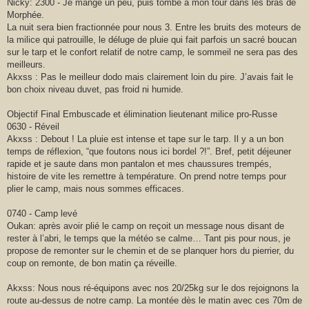
Nicky: 2300 - Je mange un peu, puis tombe à mon tour dans les bras de
Morphée.
La nuit sera bien fractionnée pour nous 3. Entre les bruits des moteurs de
la milice qui patrouille, le déluge de pluie qui fait parfois un sacré boucan
sur le tarp et le confort relatif de notre camp, le sommeil ne sera pas des
meilleurs.
Akxss : Pas le meilleur dodo mais clairement loin du pire. J’avais fait le
bon choix niveau duvet, pas froid ni humide.
Objectif Final Embuscade et élimination lieutenant milice pro-Russe
0630 - Réveil
Akxss : Debout ! La pluie est intense et tape sur le tarp. Il y a un bon
temps de réflexion, “que foutons nous ici bordel ?!”. Bref, petit déjeuner
rapide et je saute dans mon pantalon et mes chaussures trempés,
histoire de vite les remettre à température. On prend notre temps pour
plier le camp, mais nous sommes efficaces.
0740 - Camp levé
Oukan: après avoir plié le camp on reçoit un message nous disant de
rester à l’abri, le temps que la météo se calme… Tant pis pour nous, je
propose de remonter sur le chemin et de se planquer hors du pierrier, du
coup on remonte, de bon matin ça réveille.
Akxss: Nous nous ré-équipons avec nos 20/25kg sur le dos rejoignons la
route au-dessus de notre camp. La montée dès le matin avec ces 70m de