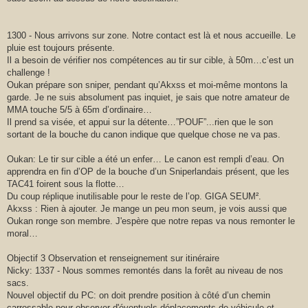
1300 - Nous arrivons sur zone. Notre contact est là et nous accueille. Le
pluie est toujours présente.
Il a besoin de vérifier nos compétences au tir sur cible, à 50m…c’est un
challenge !
Oukan prépare son sniper, pendant qu’Akxss et moi-même montons la
garde. Je ne suis absolument pas inquiet, je sais que notre amateur de
MMA touche 5/5 à 65m d’ordinaire…
Il prend sa visée, et appui sur la détente…”POUF”...rien que le son
sortant de la bouche du canon indique que quelque chose ne va pas.
Oukan: Le tir sur cible a été un enfer… Le canon est rempli d’eau. On
apprendra en fin d’OP de la bouche d’un Sniperlandais présent, que les
TAC41 foirent sous la flotte…
Du coup réplique inutilisable pour le reste de l’op. GIGA SEUM².
Akxss : Rien à ajouter. Je mange un peu mon seum, je vois aussi que
Oukan ronge son membre. J'espère que notre repas va nous remonter le
moral…
Objectif 3 Observation et renseignement sur itinéraire
Nicky: 1337 - Nous sommes remontés dans la forêt au niveau de nos
sacs.
Nouvel objectif du PC: on doit prendre position à côté d’un chemin
carrossable pour observer d'éventuels déplacements de véhicule et