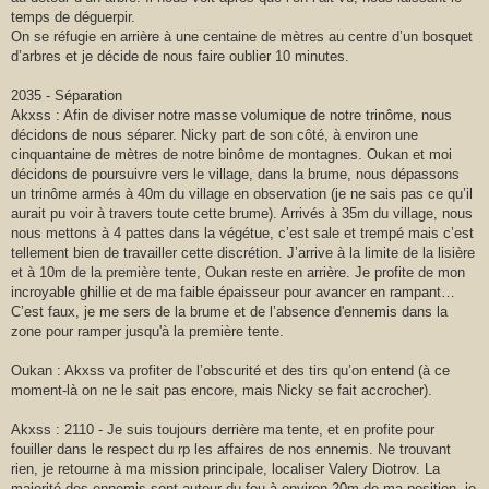
temps de déguerpir.
On se réfugie en arrière à une centaine de mètres au centre d’un bosquet
d’arbres et je décide de nous faire oublier 10 minutes.
2035 - Séparation
Akxss : Afin de diviser notre masse volumique de notre trinôme, nous
décidons de nous séparer. Nicky part de son côté, à environ une
cinquantaine de mètres de notre binôme de montagnes. Oukan et moi
décidons de poursuivre vers le village, dans la brume, nous dépassons
un trinôme armés à 40m du village en observation (je ne sais pas ce qu’il
aurait pu voir à travers toute cette brume). Arrivés à 35m du village, nous
nous mettons à 4 pattes dans la végétue, c’est sale et trempé mais c’est
tellement bien de travailler cette discrétion. J’arrive à la limite de la lisière
et à 10m de la première tente, Oukan reste en arrière. Je profite de mon
incroyable ghillie et de ma faible épaisseur pour avancer en rampant…
C’est faux, je me sers de la brume et de l’absence d'ennemis dans la
zone pour ramper jusqu'à la première tente.
Oukan : Akxss va profiter de l’obscurité et des tirs qu’on entend (à ce
moment-là on ne le sait pas encore, mais Nicky se fait accrocher).
Akxss : 2110 - Je suis toujours derrière ma tente, et en profite pour
fouiller dans le respect du rp les affaires de nos ennemis. Ne trouvant
rien, je retourne à ma mission principale, localiser Valery Diotrov. La
majorité des ennemis sont autour du feu à environ 20m de ma position, je