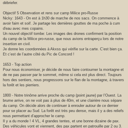
débriefer.
Objectif 5 Observation et rens sur camp Milice pro-Russe
Nicky: 1643 - On est à 1h30 de marche de nos sacs. On commence à
avoir faim et soif. Je partage les dernières gouttes de ma poche à cum
d'eau avec mes copains.
Un nouvel objectif tombe: Les images des drones confirment la position
du camp de la Milice pro-russe, que nous avions entraperçu lors de notre
insertion en civil.
Je donne les coordonnées à Akxss qui vérifie sur la carte. C’est bien ça.
Et c’est de l’autre côté du Pic de Concord !
1653 - Top action
Pour nous économiser, je décide de nous faire contourner la montagne et
de ne pas passer par le sommet, même si cela est plus direct. Toujours
hors des sentiers, nous progressons sur le flan de la montagne, à travers
la forêt et les pierriers.
1800 - Notre trinôme arrive proche du camp (point jaune) par l’Ouest. La
brume arrive, on ne voit pas à plus de 40m, et une clairière nous sépare
du camp. On décide alors de continuer à enrouler autour de ce dernier
pour se placer au Sud. La forêt est très peu dense, mais il y a des reliefs
nous permettant d’approcher le camp.
Il y a du monde ! 4 VL, 4 grandes tentes, et une bonne dizaine de pax.
Des véhicules vont et viennent, des pax partent en patrouille par 2 ou 3.