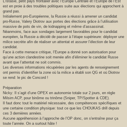
L’Istasie, petit pays frontalier avec l’Europe Centrale et l’Europe de l’Est
est en proie à des troubles politiques suite aux élections qui approchent à
grand pas.
Initialement pro-Européenne, la Russie a réussi à amener un candidat
pro-Russe, Valery Diotrov aux portes des élections grâce à l’utilisation
massive de pots de vin, de kidnapping et même d’assassinat.
Néanmoins, face aux sondages largement favorables pour le candidat
européen, la Russie a décidé de passer à l’étape supérieure: déployer une
milice secrète afin de réaliser un attentat et assurer l’élection de leur
candidat.
Face à cette menace critique, l’Europe a donné son autorisation pour
qu’une action clandestine soit menée afin d’éliminer le candidat Russe
avant que l’attentat ne soit commis.
Les diverses informations récupérées par les agents de renseignement
ont permis d’identifier la zone où la milice a établi son QG et où Diotrov
se rend: le pic de Concord !
Préparation
Nicky: Il s’agit d’une OPEX en autonomie totale sur 2 jours, en règle
Milsim ACP, pour binôme ou trinôme (Sniper, TP/Spotter & CDE).
Il faut donc tout le matériel nécessaire, des compétences spécifiques et
une certaine condition physique: tout ce que les CHOUKAS drill depuis
ces 3 dernières années.
Aucune appréhension à l’approche de l’OP donc, on s'entraîne pour ça
toute l’année. On a surtout hâte !