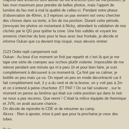
fais mon maximum pour prendre de belles photos, mais l’apport de
lumière du feu met à mal la qualité de celles-ci. Pendant notre phase
d’observation de 40min, à 3 reprises un pax ennemi est venu chercher
des choses dans sa tente, à 5m de ma position. Durant cette période,
j'envoyais les photos en instantané à Nicky, attendant la validation de nos
clichés par le QG pour quitter la zone. Une fois validés et voyant les
ennemis chercher du bois pour le feux avec leur frontale, je décide et
informe Oukan que ca devient trop risqué, nous devons rentrer.
2123 Ordre repli campement nuit
Oukan : Au bout d’un moment on finit par repartir et c’est là que je me
tape une série de crampes aux ischios plutôt violente. Impossible de me
relever pendant une minute qui m’a paru 1h et pour bien faire, je suis
complètement à découvert à ce moment-là. Ça finit par se calmer, je
boitille un peu mais ça va. On repart un peu en mode decontracté car il
fait complètement nuit, il y a du vent et de la brume, on y voit pas à 2m
et on s’entend à peine chuchoter. ET PAF ! On se fait soulever…sur le
moment on pense au binôme qui était sur cette position qui dans le noir
ne nous a pas reconnu. Que nenni ! C’était la milice équipée de thermique
et JVN, on avait aucune chance…
On décide de rejoindre le CDE et de retourner au camp.
Akxss : Rien à ajouter, mise à part que pour la prochaine je veux des
tubes.