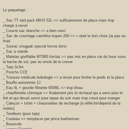
Le paquetage :
_ Sac TT raid pack MKIII 52L => suffisamment de place mais trop
chargé à revoir
_ Couvre sac étanche => a bien servi
_ Sac de couchage carinthia tropen 200 => c etait le bon choix j'ai pas eu
froid
_ Sursac snugpak special forces bivvi
_ Sac a viande
_ Matelas gonflable MT900 forclaz => pas mis en place car du houx sous
la bache de sol, pas eu envie de le crever
_ Tarp 3x3m
_ Poncho CCE
_ Trousse médicale bobologie => a revoir pour limiter le poids et la place
_ Bouffe autonomie 2J
_ Eau 4L + gourde filtrante 650ML => trop d'eau
_ chaufferette chimique => finalement pris le réchaud qui a servi pour le
thé et qui devait servir pour repas du soir mais trop crevé pour manger
_ Caleçon + tshirt + chaussettes de rechange (à réfléchir/dépend de la
météo)
_ Tendeurs (pour tarp)
_ Couteau => remplacer par pince leatherman
_ Boussole