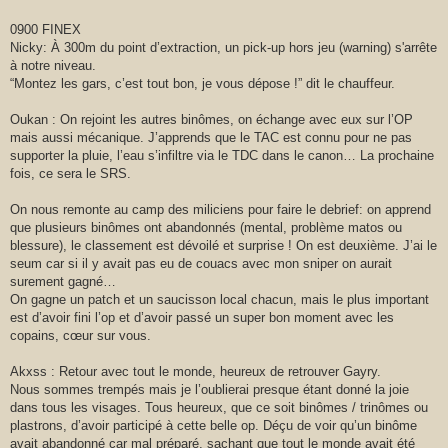
0900 FINEX
Nicky: À 300m du point d’extraction, un pick-up hors jeu (warning) s'arrête
à notre niveau.
“Montez les gars, c’est tout bon, je vous dépose !” dit le chauffeur.
Oukan : On rejoint les autres binômes, on échange avec eux sur l’OP
mais aussi mécanique. J’apprends que le TAC est connu pour ne pas
supporter la pluie, l’eau s’infiltre via le TDC dans le canon… La prochaine
fois, ce sera le SRS.
On nous remonte au camp des miliciens pour faire le debrief: on apprend
que plusieurs binômes ont abandonnés (mental, problème matos ou
blessure), le classement est dévoilé et surprise ! On est deuxième. J’ai le
seum car si il y avait pas eu de couacs avec mon sniper on aurait
surement gagné…
On gagne un patch et un saucisson local chacun, mais le plus important
est d’avoir fini l’op et d’avoir passé un super bon moment avec les
copains, cœur sur vous.
Akxss : Retour avec tout le monde, heureux de retrouver Gayry.
Nous sommes trempés mais je l’oublierai presque étant donné la joie
dans tous les visages. Tous heureux, que ce soit binômes / trinômes ou
plastrons, d’avoir participé à cette belle op. Déçu de voir qu’un binôme
avait abandonné car mal préparé, sachant que tout le monde avait été