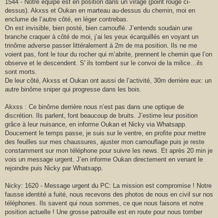
1544 - Notre équipe est en position dans un virage (point rouge ci-
dessus). Akxss et Oukan en marteau au-dessus du chemin, moi en
enclume de l’autre côté, en léger contrebas.
On est invisible, bien posté, bien camouflé. J’entends soudain une
branche craquer à côté de moi, j’ai les yeux écarquillés en voyant un
trinôme adverse passer littéralement à 2m de ma position. Ils ne me
voient pas, font le tour du rocher qui m’abrite, prennent le chemin que l’on
observe et le descendent. S' ils tombent sur le convoi de la milice…ils
sont morts.
De leur côté, Akxss et Oukan ont aussi de l’activité, 30m derrière eux: un
autre binôme sniper qui progresse dans les bois.
Akxss : Ce binôme derrière nous n’est pas dans une optique de
discrétion. Ils parlent, font beaucoup de bruits. J’estime leur position
grâce à leur nuisance, en informe Oukan et Nicky via Whatsapp.
Doucement le temps passe, je suis sur le ventre, en profite pour mettre
des feuilles sur mes chaussures, ajuster mon camouflage puis je reste
constamment sur mon téléphone pour suivre les news. Et après 20 min je
vois un message urgent. J’en informe Oukan directement en venant le
rejoindre puis Nicky par Whatsapp.
Nicky: 1620 - Message urgent du PC: La mission est compromise ! Notre
fausse identité a fuité, nous recevons des photos de nous en civil sur nos
téléphones. Ils savent qui nous sommes, ce que nous faisons et notre
position actuelle ! Une grosse patrouille est en route pour nous tomber