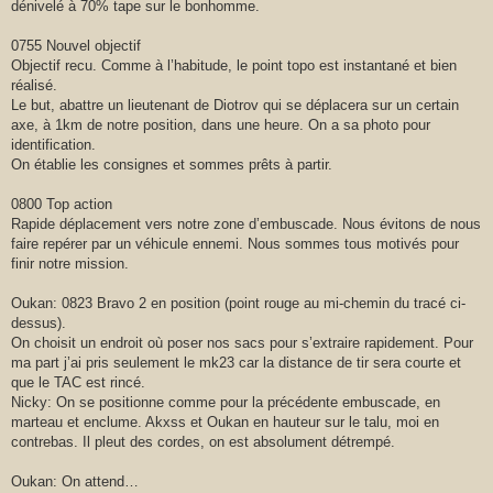
dénivelé à 70% tape sur le bonhomme.
0755 Nouvel objectif
Objectif recu. Comme à l’habitude, le point topo est instantané et bien
réalisé.
Le but, abattre un lieutenant de Diotrov qui se déplacera sur un certain
axe, à 1km de notre position, dans une heure. On a sa photo pour
identification.
On établie les consignes et sommes prêts à partir.
0800 Top action
Rapide déplacement vers notre zone d’embuscade. Nous évitons de nous
faire repérer par un véhicule ennemi. Nous sommes tous motivés pour
finir notre mission.
Oukan: 0823 Bravo 2 en position (point rouge au mi-chemin du tracé ci-
dessus).
On choisit un endroit où poser nos sacs pour s’extraire rapidement. Pour
ma part j’ai pris seulement le mk23 car la distance de tir sera courte et
que le TAC est rincé.
Nicky: On se positionne comme pour la précédente embuscade, en
marteau et enclume. Akxss et Oukan en hauteur sur le talu, moi en
contrebas. Il pleut des cordes, on est absolument détrempé.
Oukan: On attend…