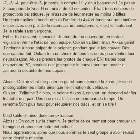
-2, -3, -4, peut-être -5, je perds le compte ! Il y en a beaucoup ! Je passe
2 chargeurs de Scar-H en moins de 20 secondes. Étant tous équipés de
protections balistiques, je m’assure de leur mettre au moins 3 billes.
Un dernier milicien bondit depuis l’arrière du 4x4 et fonce sur mon binôme
sniper avec son p.a. Je le reconnais immédiatement, c’est le lieutenant !
Je le rafale sans vergogne.
Enfin, tout devient silencieux. Je sors de ma couverture en restant
vigilant et vérifie l’état de mon équipe. Oukan va bien, mais Akxss gémit.
J’ordonne à notre sniper de le soigner, pendant que je les couvre. Dès
que ça sera fait, Oukan fera un check de tous les corps pour vérifier leur
neutralisation. Akxss prendra les photos de chaque ENI traités pour
envoyer au PC, pendant que je remonte le convoi pour me poster et
assurer la sécurité de mes copains.
Akxxs: Oukan vient me poser un garrot puis sécurise la zone. Je viens
photographier les morts ainsi que l’élimination du véhicule.
Oukan : J’élimine 3 cibles, je soigne Akxss à couvert, on descend vérifier
le statut des pax. Dès que c’est fait, on ne perd pas de temps: On
remonte 50m plus haut pour récupérer nos sacs, et on se tire !
0850 Cible éliminé, direction extraction.
Akxss : On court sur le chemin. Je profite de ce moment pour craquer un
fumigène et sécuriser notre extraction.
Nous apprendrons après que nous sommes le seul groupe à avoir réussi
cette dernière mission.