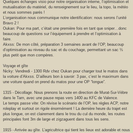
Quelques échanges visio pour notre organisation interne, l’optimisation et
mutualisation du matériel, du renseignement sur le lieu, la topo, la météo
et nous sommes parés !
L’organisation nous communique notre identification: nous serons l’unité
Bravo 2 !
Oukan: Pour ma part, c’était une première fois en tant que sniper…donc
beaucoup de questions sur l’équipement à prendre et l’optimisation à
faire.
Akxss: De mon côté, préparation 3 semaines avant de l’OP, beaucoup
d’optimisation au niveau du sac et du couchage, permettant un sac ⅓
plus petit que mon compères.
Voyage et gîte
Nicky: Vendredi - 1300 Rdv chez Oukan pour charger tout le matos dans
la voiture d’Akxss. D’ailleurs bon à savoir: 3 pax, c’est le maximum dans
une voiture quand on prend du matos pour une OP “longue”.
1315 - Décollage. Nous prenons la route en direction de Murat-Sur-Vèbre
dans le Tarn, avec une pause repas vers 1400 au KFC de Valence.
Le temps passe vite: On révise le scénario de l’OP, les règles ACP, notre
roleplay et surtout on rigole énormément ! La dernière heure du trajet est
plus longue, on est clairement dans le trou du cul du monde, les routes
principales font 3m de large et zigzaguent dans tous les sens.
1915 - Arrivée au gîte. L’agricultrice qui tient les lieux est adorable et nous