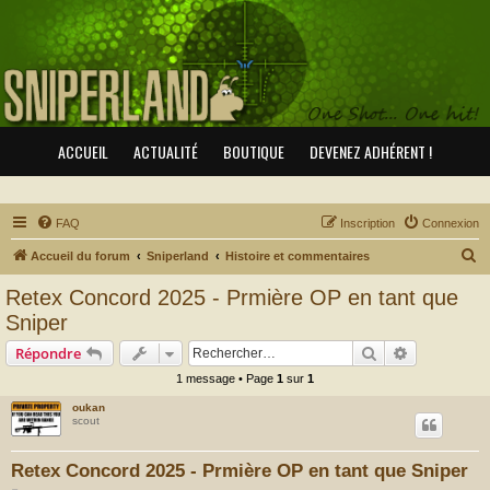
ACCUEIL
ACTUALITÉ
BOUTIQUE
DEVENEZ ADHÉRENT !
FAQ
Inscription
Connexion
R
Accueil du forum
Sniperland
Histoire et commentaires
e
Retex Concord 2025 - Prmière OP en tant que
c
Sniper
h
Rechercher
Recherche 
Répondre
e
1 message • Page
1
sur
1
r
oukan
c
scout
h
e
Retex Concord 2025 - Prmière OP en tant que Sniper