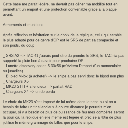
Cette base me parait légère, ne devrait pas gêner ma mobilité tout en
permettant un emport et une protection convenable grâce à la plaque
avant.
Armements et munitions:
Après réflexion et hésitation sur le choix de la réplique, celui qui semble
le plus adapté pour ce genre d'OP est le SRS de part sa compacité et
son poids, du coup :
_ SRS A2 => TAC 41 j'aurais peut etre du prendre le SRS, le TAC n'a pas
supporté la pluie bon à savoir pour prochaine OP
_ Lunette discovery optics 5-30x56 (m'évitera l'emport d'un monoculaire
ou jumelles)
_ Bi pied M-lok (à acheter) => le snipe a pas servi donc le bipod non plus
_ Chargeurs X6
_ MK23 STTI + silencieux => parfait RAD
_ Chargeurs X4 => un de perdu
Le choix du MK23 s'est imposé de lui même dans le sens ou si on a
besoin de faire un tir silencieux à courte distance je pourrais m'en
occuper, si y a besoin de plus de puissance de feu mes compères seront
là pour ça, la réplique en elle même est légère et précise à 40m de plus
j'utilise le même grammage de billes que pour le snipe.