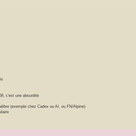
is
8, c'est une absurdité
calibre (exemple chez Cadex ou AI, ou FN/Alpine)
laire