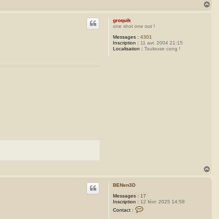
H
a
u
groquik
t
one shot one out !
Messages :
4301
Inscription :
11 avr. 2004 21:15
Localisation :
Toulouse cong !
H
a
u
BENen3D
t
Messages :
17
Inscription :
12 févr. 2025 14:58
C
Contact :
o
n