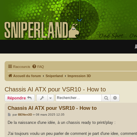
A
Raccourcis
FAQ
Accueil du forum
Sniperland
Impression 3D
Chassis AI ATX pour VSR10 - How to
Rechercher
Recherche
Répondre
Chassis AI ATX pour VSR10 - How to
M
par
BENen3D
»
08 mars 2025 12:35
e
s
De la naissance d'une idée, à un chassis ready to print/play :
s
a
g
J'ai toujours voulu un peu parler de comment je part d'une idee, comment
e