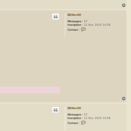
H
a
u
BENen3D
t
Messages :
17
Inscription :
12 févr. 2025 14:58
C
Contact :
o
n
t
a
c
t
e
r
B
E
N
e
n
3
D
H
a
u
BENen3D
t
Messages :
17
Inscription :
12 févr. 2025 14:58
C
Contact :
o
n