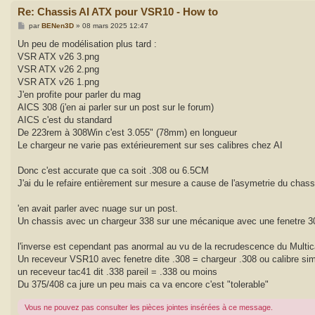
Re: Chassis AI ATX pour VSR10 - How to
M
par
BENen3D
»
08 mars 2025 12:47
e
s
Un peu de modélisation plus tard :
s
VSR ATX v26 3.png
a
g
VSR ATX v26 2.png
e
VSR ATX v26 1.png
J'en profite pour parler du mag
AICS 308 (j'en ai parler sur un post sur le forum)
AICS c'est du standard
De 223rem à 308Win c'est 3.055" (78mm) en longueur
Le chargeur ne varie pas extérieurement sur ses calibres chez AI
Donc c'est accurate que ca soit .308 ou 6.5CM
J'ai du le refaire entièrement sur mesure a cause de l'asymetrie du chass
'en avait parler avec nuage sur un post.
Un chassis avec un chargeur 338 sur une mécanique avec une fenetre 30
l'inverse est cependant pas anormal au vu de la recrudescence du Multi
Un receveur VSR10 avec fenetre dite .308 = chargeur .308 ou calibre simi
un receveur tac41 dit .338 pareil = .338 ou moins
Du 375/408 ca jure un peu mais ca va encore c'est "tolerable"
Vous ne pouvez pas consulter les pièces jointes insérées à ce message.