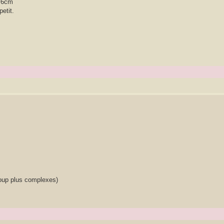
5/6cm
etit.
ucoup plus complexes)