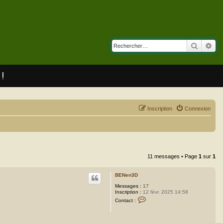
Recherc
Rec
 !
Inscription
Connexion
11 messages • Page
1
sur
1
BENen3D
Messages :
17
Inscription :
12 févr. 2025 14:58
C
Contact :
o
n
t
a