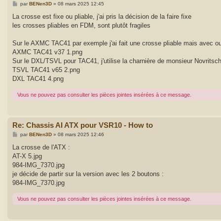
M
par
BENen3D
»
08 mars 2025 12:45
e
s
La crosse est fixe ou pliable, j'ai pris la décision de la faire fixe
s
les crosses pliables en FDM, sont plutôt fragiles
a
g
e
Sur le AXMC TAC41 par exemple j'ai fait une crosse pliable mais avec outil,
AXMC TAC41 v37 1.png
Sur le DXL/TSVL pour TAC41, j'utilise la charnière de monsieur Novritsch
TSVL TAC41 v65 2.png
DXL TAC41 4.png
Vous ne pouvez pas consulter les pièces jointes insérées à ce message.
Re: Chassis AI ATX pour VSR10 - How to
M
par
BENen3D
»
08 mars 2025 12:46
e
s
La crosse de l'ATX :
s
AT-X 5.jpg
a
g
984-IMG_7370.jpg
e
je décide de partir sur la version avec les 2 boutons :
984-IMG_7370.jpg
Vous ne pouvez pas consulter les pièces jointes insérées à ce message.