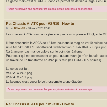
Le garde main c'est du ARCA, donc ca permet de définir la largeur en un 
Vous ne pouvez pas consulter les pièces jointes insérées à ce message.
Re: Chassis AI ATX pour VSR10 - How to
M
par
BENen3D
»
08 mars 2025 12:40
e
s
Les chassis ARCA comme ca j'en suis pas a mon premier BBQ, et le MDT
s
a
g
Il faut descendre le ARCA de +/-1cm pour que le mag de vsr10 puisse p
e
AT-XAICSkitR700RF_shortforend_withbblaction_1024x1024_-_Copie.png
Ca à amener pas mal de galère sur le point du réalisme
Pour ceux qui me connaissent un peu, autant avant je m'en foutais, autant
un travail de 1h transformé en 3/4h plus tard (les LONGUES soirées)
Le corps est fait
VSR ATX v4 2.png
VSR ATX v4 1.png
Le keymod c'est super le bolt ressemble a une étagère
Vous ne pouvez pas consulter les pièces jointes insérées à ce message.
Re: Chassis AI ATX pour VSR10 - How to