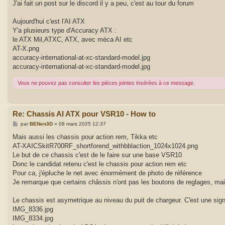
J'ai fait un post sur le discord il y a peu, c'est au tour du forum
Aujourd'hui c'est l'AI ATX
Y'a plusieurs type d'Accuracy ATX :
le ATX Mil,ATXC, ATX, avec méca AI etc
AT-X.png
accuracy-international-at-xc-standard-model.jpg
accuracy-international-at-xc-standard-model.jpg
Vous ne pouvez pas consulter les pièces jointes insérées à ce message.
Re: Chassis AI ATX pour VSR10 - How to
M
par
BENen3D
»
08 mars 2025 12:37
e
s
Mais aussi les chassis pour action rem, Tikka etc
s
AT-XAICSkitR700RF_shortforend_withbblaction_1024x1024.png
a
g
Le but de ce chassis c'est de le faire sur une base VSR10
e
Donc le candidat retenu c'est le chassis pour action rem etc
Pour ca, j'épluche le net avec énormément de photo de référence
Je remarque que certains châssis n'ont pas les boutons de reglages, mais
Le chassis est asymetrique au niveau du puit de chargeur. C'est une si
IMG_8336.jpg
IMG_8334.jpg