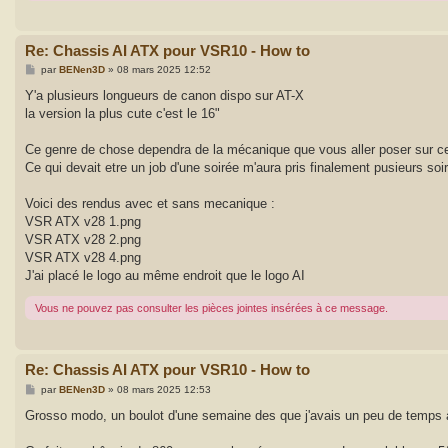
Re: Chassis AI ATX pour VSR10 - How to
M
par
BENen3D
»
08 mars 2025 12:52
e
s
Y'a plusieurs longueurs de canon dispo sur AT-X
s
la version la plus cute c'est le 16"
a
g
e
Ce genre de chose dependra de la mécanique que vous aller poser sur c
Ce qui devait etre un job d'une soirée m'aura pris finalement pusieurs soi
Voici des rendus avec et sans mecanique :
VSR ATX v28 1.png
VSR ATX v28 2.png
VSR ATX v28 4.png
J'ai placé le logo au même endroit que le logo AI
Vous ne pouvez pas consulter les pièces jointes insérées à ce message.
Re: Chassis AI ATX pour VSR10 - How to
M
par
BENen3D
»
08 mars 2025 12:53
e
s
Grosso modo, un boulot d'une semaine des que j'avais un peu de temps à c
s
a