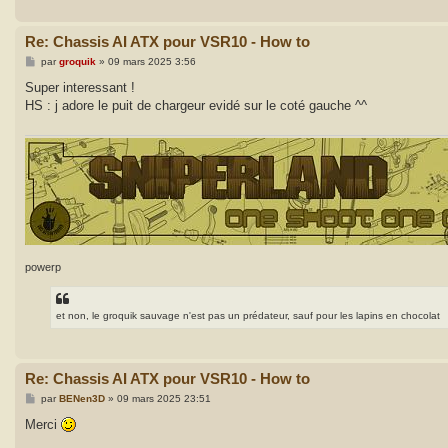
Re: Chassis AI ATX pour VSR10 - How to
M
par
groquik
»
09 mars 2025 3:56
e
s
Super interessant !
s
HS : j adore le puit de chargeur evidé sur le coté gauche ^^
a
g
e
powerp
et non, le groquik sauvage n'est pas un prédateur, sauf pour les lapins en chocolat
Re: Chassis AI ATX pour VSR10 - How to
M
par
BENen3D
»
09 mars 2025 23:51
e
s
Merci
s
a