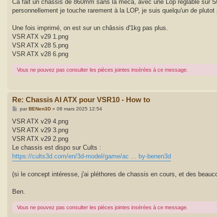
g
Ca fait un châssis de 860mm sans la méca, avec une Lop reglable sur 
e
personnellement je touche rarement à la LOP, je suis quelqu'un de plutot p
Une fois imprimé, on est sur un châssis d'1kg pas plus.
VSR ATX v29 1.png
VSR ATX v28 5.png
VSR ATX v28 6.png
Vous ne pouvez pas consulter les pièces jointes insérées à ce message.
Re: Chassis AI ATX pour VSR10 - How to
M
par
BENen3D
»
08 mars 2025 12:54
e
s
VSR ATX v29 4.png
s
VSR ATX v29 3.png
a
g
VSR ATX v29 2.png
e
Le chassis est dispo sur Cults :
https://cults3d.com/en/3d-model/game/ac ... by-benen3d
(si le concept intéresse, j'ai pléthores de chassis en cours, et des bea
Ben.
Vous ne pouvez pas consulter les pièces jointes insérées à ce message.