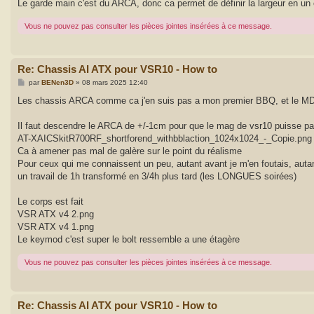
Le garde main c'est du ARCA, donc ca permet de définir la largeur en un 
Vous ne pouvez pas consulter les pièces jointes insérées à ce message.
Re: Chassis AI ATX pour VSR10 - How to
M
par
BENen3D
»
08 mars 2025 12:40
e
s
Les chassis ARCA comme ca j'en suis pas a mon premier BBQ, et le MDT
s
a
g
Il faut descendre le ARCA de +/-1cm pour que le mag de vsr10 puisse p
e
AT-XAICSkitR700RF_shortforend_withbblaction_1024x1024_-_Copie.png
Ca à amener pas mal de galère sur le point du réalisme
Pour ceux qui me connaissent un peu, autant avant je m'en foutais, autant
un travail de 1h transformé en 3/4h plus tard (les LONGUES soirées)
Le corps est fait
VSR ATX v4 2.png
VSR ATX v4 1.png
Le keymod c'est super le bolt ressemble a une étagère
Vous ne pouvez pas consulter les pièces jointes insérées à ce message.
Re: Chassis AI ATX pour VSR10 - How to