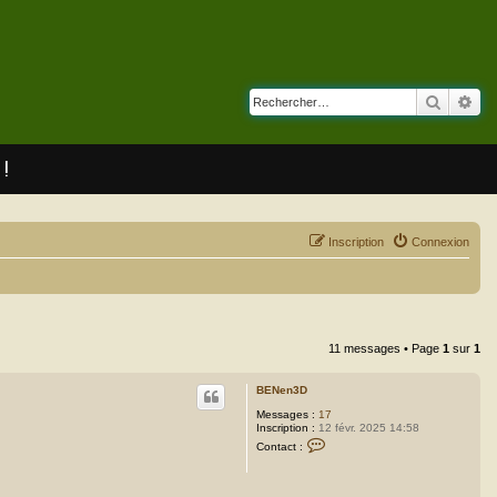
Recherc
Rec
 !
Inscription
Connexion
11 messages • Page
1
sur
1
BENen3D
Messages :
17
Inscription :
12 févr. 2025 14:58
C
Contact :
o
n
t
a