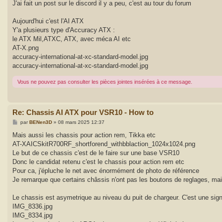
J'ai fait un post sur le discord il y a peu, c'est au tour du forum
Aujourd'hui c'est l'AI ATX
Y'a plusieurs type d'Accuracy ATX :
le ATX Mil,ATXC, ATX, avec méca AI etc
AT-X.png
accuracy-international-at-xc-standard-model.jpg
accuracy-international-at-xc-standard-model.jpg
Vous ne pouvez pas consulter les pièces jointes insérées à ce message.
Re: Chassis AI ATX pour VSR10 - How to
M
par
BENen3D
»
08 mars 2025 12:37
e
s
Mais aussi les chassis pour action rem, Tikka etc
s
AT-XAICSkitR700RF_shortforend_withbblaction_1024x1024.png
a
g
Le but de ce chassis c'est de le faire sur une base VSR10
e
Donc le candidat retenu c'est le chassis pour action rem etc
Pour ca, j'épluche le net avec énormément de photo de référence
Je remarque que certains châssis n'ont pas les boutons de reglages, mais
Le chassis est asymetrique au niveau du puit de chargeur. C'est une si
IMG_8336.jpg
IMG_8334.jpg