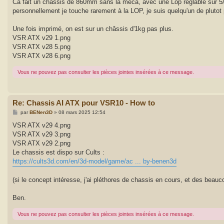
g
Ca fait un châssis de 860mm sans la méca, avec une Lop reglable sur 
e
personnellement je touche rarement à la LOP, je suis quelqu'un de plutot p
Une fois imprimé, on est sur un châssis d'1kg pas plus.
VSR ATX v29 1.png
VSR ATX v28 5.png
VSR ATX v28 6.png
Vous ne pouvez pas consulter les pièces jointes insérées à ce message.
Re: Chassis AI ATX pour VSR10 - How to
M
par
BENen3D
»
08 mars 2025 12:54
e
s
VSR ATX v29 4.png
s
VSR ATX v29 3.png
a
g
VSR ATX v29 2.png
e
Le chassis est dispo sur Cults :
https://cults3d.com/en/3d-model/game/ac ... by-benen3d
(si le concept intéresse, j'ai pléthores de chassis en cours, et des bea
Ben.
Vous ne pouvez pas consulter les pièces jointes insérées à ce message.