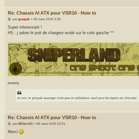
Re: Chassis AI ATX pour VSR10 - How to
M
par
groquik
»
09 mars 2025 3:56
e
s
Super interessant !
s
HS : j adore le puit de chargeur evidé sur le coté gauche ^^
a
g
e
powerp
et non, le groquik sauvage n'est pas un prédateur, sauf pour les lapins en chocolat
Re: Chassis AI ATX pour VSR10 - How to
M
par
BENen3D
»
09 mars 2025 23:51
e
s
Merci
s
a