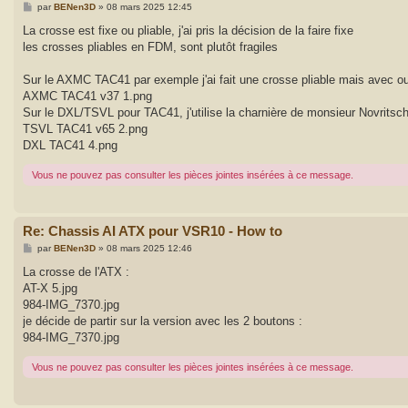
M
par
BENen3D
»
08 mars 2025 12:45
e
s
La crosse est fixe ou pliable, j'ai pris la décision de la faire fixe
s
les crosses pliables en FDM, sont plutôt fragiles
a
g
e
Sur le AXMC TAC41 par exemple j'ai fait une crosse pliable mais avec outil,
AXMC TAC41 v37 1.png
Sur le DXL/TSVL pour TAC41, j'utilise la charnière de monsieur Novritsch
TSVL TAC41 v65 2.png
DXL TAC41 4.png
Vous ne pouvez pas consulter les pièces jointes insérées à ce message.
Re: Chassis AI ATX pour VSR10 - How to
M
par
BENen3D
»
08 mars 2025 12:46
e
s
La crosse de l'ATX :
s
AT-X 5.jpg
a
g
984-IMG_7370.jpg
e
je décide de partir sur la version avec les 2 boutons :
984-IMG_7370.jpg
Vous ne pouvez pas consulter les pièces jointes insérées à ce message.