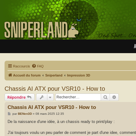
A
Raccourcis
FAQ
Accueil du forum
Sniperland
Impression 3D
Chassis AI ATX pour VSR10 - How to
Rechercher
Recherche
Répondre
Chassis AI ATX pour VSR10 - How to
M
par
BENen3D
»
08 mars 2025 12:35
e
s
De la naissance d'une idée, à un chassis ready to print/play :
s
a
g
J'ai toujours voulu un peu parler de comment je part d'une idee, comment
e