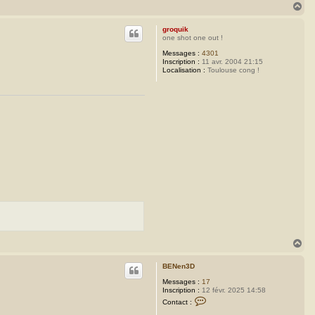
H
a
u
groquik
t
one shot one out !
Messages :
4301
Inscription :
11 avr. 2004 21:15
Localisation :
Toulouse cong !
H
a
u
BENen3D
t
Messages :
17
Inscription :
12 févr. 2025 14:58
C
Contact :
o
n