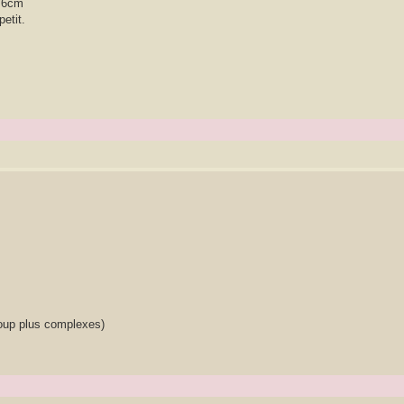
5/6cm
etit.
ucoup plus complexes)