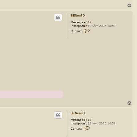
H
a
u
BENen3D
t
Messages :
17
Inscription :
12 févr. 2025 14:58
C
Contact :
o
n
t
a
c
t
e
r
B
E
N
e
n
3
D
H
a
u
BENen3D
t
Messages :
17
Inscription :
12 févr. 2025 14:58
C
Contact :
o
n