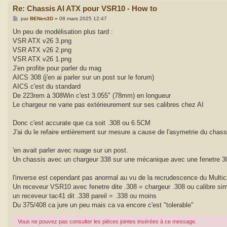
Re: Chassis AI ATX pour VSR10 - How to
M
par
BENen3D
»
08 mars 2025 12:47
e
s
Un peu de modélisation plus tard :
s
VSR ATX v26 3.png
a
g
VSR ATX v26 2.png
e
VSR ATX v26 1.png
J'en profite pour parler du mag
AICS 308 (j'en ai parler sur un post sur le forum)
AICS c'est du standard
De 223rem à 308Win c'est 3.055" (78mm) en longueur
Le chargeur ne varie pas extérieurement sur ses calibres chez AI
Donc c'est accurate que ca soit .308 ou 6.5CM
J'ai du le refaire entièrement sur mesure a cause de l'asymetrie du chass
'en avait parler avec nuage sur un post.
Un chassis avec un chargeur 338 sur une mécanique avec une fenetre 30
l'inverse est cependant pas anormal au vu de la recrudescence du Multi
Un receveur VSR10 avec fenetre dite .308 = chargeur .308 ou calibre simi
un receveur tac41 dit .338 pareil = .338 ou moins
Du 375/408 ca jure un peu mais ca va encore c'est "tolerable"
Vous ne pouvez pas consulter les pièces jointes insérées à ce message.