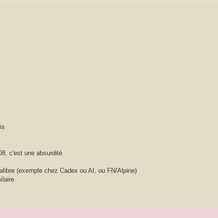
is
8, c'est une absurdité
calibre (exemple chez Cadex ou AI, ou FN/Alpine)
laire