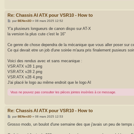
Re: Chassis AI ATX pour VSR10 - How to
M
par
BENen3D
»
08 mars 2025 12:52
e
s
Y'a plusieurs longueurs de canon dispo sur AT-X
s
la version la plus cute c'est le 16"
a
g
e
Ce genre de chose dependra de la mécanique que vous aller poser sur c
Ce qui devait etre un job d'une soirée m'aura pris finalement pusieurs soi
Voici des rendus avec et sans mecanique :
VSR ATX v28 1.png
VSR ATX v28 2.png
VSR ATX v28 4.png
J'ai placé le logo au même endroit que le logo AI
Vous ne pouvez pas consulter les pièces jointes insérées à ce message.
Re: Chassis AI ATX pour VSR10 - How to
M
par
BENen3D
»
08 mars 2025 12:53
e
s
Grosso modo, un boulot d'une semaine des que j'avais un peu de temps à c
s
a