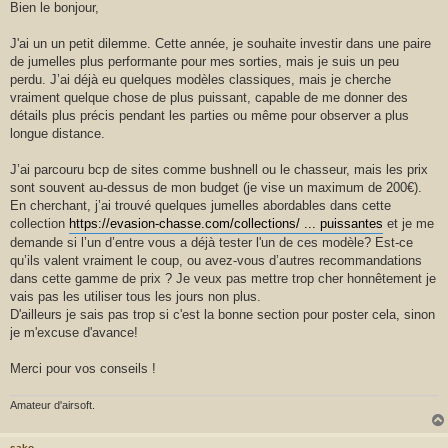
r
s
Bien le bonjour,
s
a
g
J'ai un un petit dilemme. Cette année, je souhaite investir dans une paire
e
de jumelles plus performante pour mes sorties, mais je suis un peu
perdu. J’ai déjà eu quelques modèles classiques, mais je cherche
vraiment quelque chose de plus puissant, capable de me donner des
détails plus précis pendant les parties ou même pour observer a plus
longue distance.
J’ai parcouru bcp de sites comme bushnell ou le chasseur, mais les prix
sont souvent au-dessus de mon budget (je vise un maximum de 200€).
En cherchant, j’ai trouvé quelques jumelles abordables dans cette
collection
https://evasion-chasse.com/collections/ ... puissantes
et je me
demande si l’un d’entre vous a déjà tester l'un de ces modèle? Est-ce
qu’ils valent vraiment le coup, ou avez-vous d’autres recommandations
dans cette gamme de prix ? Je veux pas mettre trop cher honnêtement je
vais pas les utiliser tous les jours non plus.
D'ailleurs je sais pas trop si c'est la bonne section pour poster cela, sinon
je m'excuse d'avance!
Merci pour vos conseils !
Amateur d'airsoft.
sako