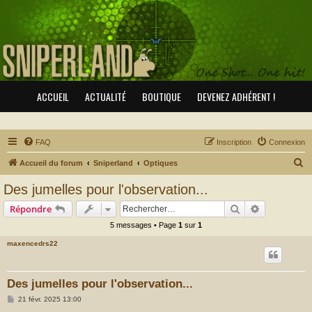
ACCUEIL
ACTUALITÉ
BOUTIQUE
DEVENEZ ADHÉRENT !
FAQ
Inscription
Connexion
R
Accueil du forum
Sniperland
Optiques
e
Des jumelles pour l'observation...
c
Rechercher
Recherche 
Répondre
h
5 messages • Page
1
sur
1
e
maxencedrs22
r
c
h
Des jumelles pour l'observation...
e
M
21 févr. 2025 13:00
e