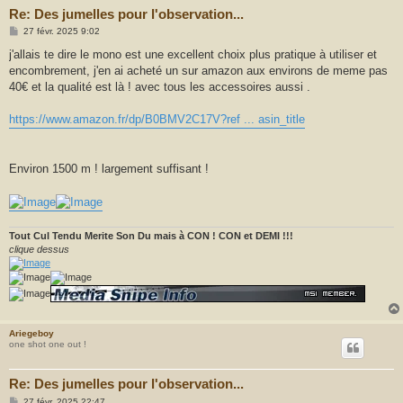
Re: Des jumelles pour l'observation...
M
27 févr. 2025 9:02
e
s
j'allais te dire le mono est une excellent choix plus pratique à utiliser et
s
encombrement, j'en ai acheté un sur amazon aux environs de meme pas
a
g
40€ et la qualité est là ! avec tous les accessoires aussi .
e
https://www.amazon.fr/dp/B0BMV2C17V?ref ... asin_title
Environ 1500 m ! largement suffisant !
Tout Cul Tendu Merite Son Du mais à CON ! CON et DEMI !!!
clique dessus
Ariegeboy
one shot one out !
Re: Des jumelles pour l'observation...
M
27 févr. 2025 22:47