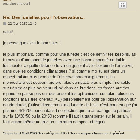
one shot one out !
Re: Des jumelles pour l'observation...
M
22 févr. 2025 12:40
e
s
salut!
s
a
g
je pense que c'est le bon sujet !
e
le plus important, comme pour une lunette c'est de définir tes besoins, as
tu besoin d'une paire de jumelles avec une bonne capacité en faible
luminosité, à quelle distance tu va en général avoir besoin de t'en servir,
dans quelles conditions climatiques ? si comme moi tu est dans un
aspect milsim plus proche de l'observation/renseignement, un
monoculaire est souvent préféré: plus compact, plus simple, montable
sur trépied et plus souvent utilisé dans ce but dans les forces armées
(quand on passe pas sur des ensembles optroniques cumulant plusieurs
fonctions mais très onéreux XD) personellement pour de l'observation sur
courte durée, j'utilise directement ma lunette de fusil, c'est pour ça que j'ai
pris une 4/16*50. sinon dans la collection que tu as partagé, je partirais
sur la 10/30*50 ou la 20*50 (comme il faut la transporter sur le terrain, il
faut quand même un truc un minimum compact et léger)
Sniperland Golf 2024 1er catégorie FR et 1er ex aequo classement général