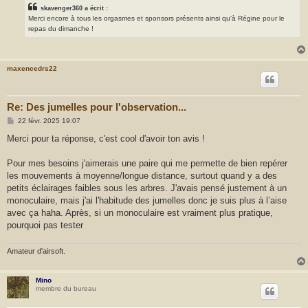
skavenger360 a écrit :
Merci encore à tous les orgasmes et sponsors présents ainsi qu'à Régine pour le
repas du dimanche !
maxencedrs22
Re: Des jumelles pour l'observation...
M
22 févr. 2025 19:07
e
s
Merci pour ta réponse, c'est cool d'avoir ton avis !
s
a
g
Pour mes besoins j'aimerais une paire qui me permette de bien repérer
e
les mouvements à moyenne/longue distance, surtout quand y a des
petits éclairages faibles sous les arbres. J'avais pensé justement à un
monoculaire, mais j'ai l'habitude des jumelles donc je suis plus à l’aise
avec ça haha. Après, si un monoculaire est vraiment plus pratique,
pourquoi pas tester
Amateur d'airsoft.
Mino
membre du bureau