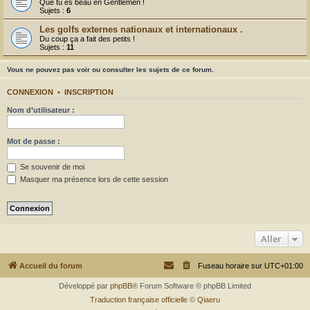
r
Que tu es beau en Gentlemen !
Sujets :
6
Les golfs externes nationaux et internationaux .
Du coup ça a fait des petits !
Sujets :
11
Vous ne pouvez pas voir ou consulter les sujets de ce forum.
CONNEXION
•
INSCRIPTION
Nom d’utilisateur :
Mot de passe :
Se souvenir de moi
Masquer ma présence lors de cette session
Aller
Accueil du forum
Fuseau horaire sur
UTC+01:00
Développé par
phpBB
® Forum Software © phpBB Limited
Traduction française officielle
©
Qiaeru