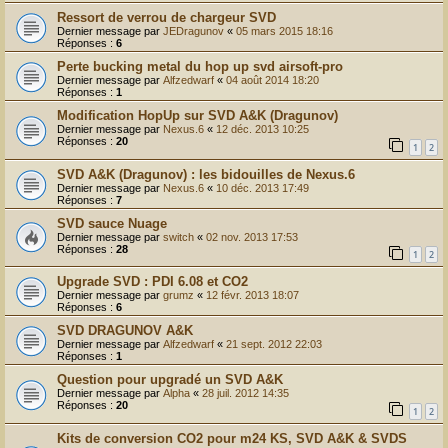
Ressort de verrou de chargeur SVD
Dernier message par
JEDragunov
«
05 mars 2015 18:16
Réponses :
6
Perte bucking metal du hop up svd airsoft-pro
Dernier message par
Alfzedwarf
«
04 août 2014 18:20
Réponses :
1
Modification HopUp sur SVD A&K (Dragunov)
Dernier message par
Nexus.6
«
12 déc. 2013 10:25
Réponses :
20
1
2
SVD A&K (Dragunov) : les bidouilles de Nexus.6
Dernier message par
Nexus.6
«
10 déc. 2013 17:49
Réponses :
7
SVD sauce Nuage
Dernier message par
switch
«
02 nov. 2013 17:53
Réponses :
28
1
2
Upgrade SVD : PDI 6.08 et CO2
Dernier message par
grumz
«
12 févr. 2013 18:07
Réponses :
6
SVD DRAGUNOV A&K
Dernier message par
Alfzedwarf
«
21 sept. 2012 22:03
Réponses :
1
Question pour upgradé un SVD A&K
Dernier message par
Alpha
«
28 juil. 2012 14:35
Réponses :
20
1
2
Kits de conversion CO2 pour m24 KS, SVD A&K & SVDS