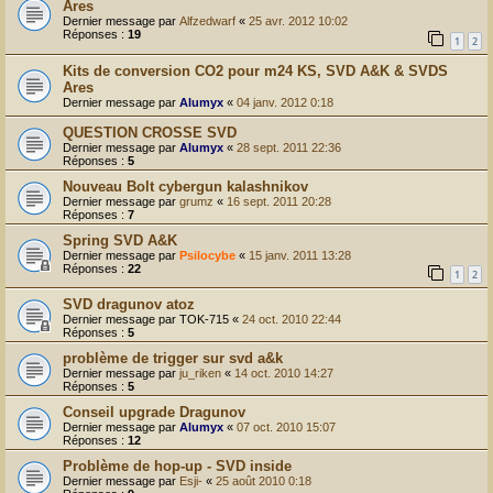
Ares
Dernier message par
Alfzedwarf
«
25 avr. 2012 10:02
Réponses :
19
1
2
Kits de conversion CO2 pour m24 KS, SVD A&K & SVDS
Ares
Dernier message par
Alumyx
«
04 janv. 2012 0:18
QUESTION CROSSE SVD
Dernier message par
Alumyx
«
28 sept. 2011 22:36
Réponses :
5
Nouveau Bolt cybergun kalashnikov
Dernier message par
grumz
«
16 sept. 2011 20:28
Réponses :
7
Spring SVD A&K
Dernier message par
Psilocybe
«
15 janv. 2011 13:28
Réponses :
22
1
2
SVD dragunov atoz
Dernier message par
TOK-715
«
24 oct. 2010 22:44
Réponses :
5
problème de trigger sur svd a&k
Dernier message par
ju_riken
«
14 oct. 2010 14:27
Réponses :
5
Conseil upgrade Dragunov
Dernier message par
Alumyx
«
07 oct. 2010 15:07
Réponses :
12
Problème de hop-up - SVD inside
Dernier message par
Esji-
«
25 août 2010 0:18