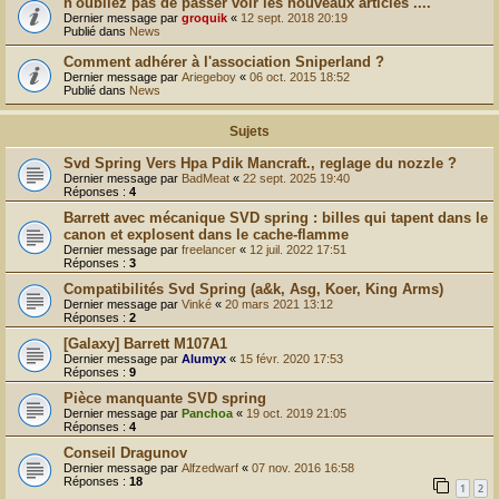
n'oubliez pas de passer voir les nouveaux articles ....
r
Dernier message par
groquik
«
12 sept. 2018 20:19
Publié dans
News
Comment adhérer à l'association Sniperland ?
Dernier message par
Ariegeboy
«
06 oct. 2015 18:52
Publié dans
News
Sujets
Svd Spring Vers Hpa Pdik Mancraft., reglage du nozzle ?
Dernier message par
BadMeat
«
22 sept. 2025 19:40
Réponses :
4
Barrett avec mécanique SVD spring : billes qui tapent dans le
canon et explosent dans le cache-flamme
Dernier message par
freelancer
«
12 juil. 2022 17:51
Réponses :
3
Compatibilités Svd Spring (a&k, Asg, Koer, King Arms)
Dernier message par
Vinké
«
20 mars 2021 13:12
Réponses :
2
[Galaxy] Barrett M107A1
Dernier message par
Alumyx
«
15 févr. 2020 17:53
Réponses :
9
Pièce manquante SVD spring
Dernier message par
Panchoa
«
19 oct. 2019 21:05
Réponses :
4
Conseil Dragunov
Dernier message par
Alfzedwarf
«
07 nov. 2016 16:58
Réponses :
18
1
2