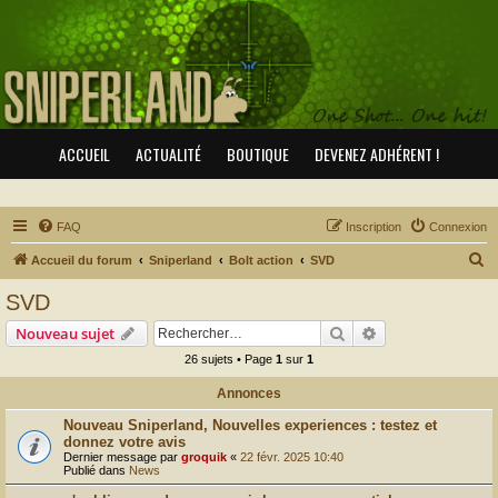
ACCUEIL
ACTUALITÉ
BOUTIQUE
DEVENEZ ADHÉRENT !
FAQ
Inscription
Connexion
R
Accueil du forum
Sniperland
Bolt action
SVD
e
SVD
c
Rechercher
Recherche avanc
Nouveau sujet
h
26 sujets • Page
1
sur
1
e
Annonces
r
c
Nouveau Sniperland, Nouvelles experiences : testez et
donnez votre avis
h
Dernier message par
groquik
«
22 févr. 2025 10:40
Publié dans
News
e