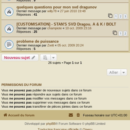
Réponses :
9
quelques questions pour mon svd dragunov
Dernier message par
willy78
«
27 juin 2010 19:48
Réponses :
41
1
2
3
[CUSTOMISATION] - STAN'S SVD Dragou. A & K / BOLT
Dernier message par
champiote
«
10 oct. 2009 23:16
Réponses :
25
1
2
probleme de puissance
Dernier message par
Zwitt
«
05 oct. 2009 20:24
Réponses :
5
Nouveau sujet
26 sujets • Page
1
sur
1
Aller
PERMISSIONS DU FORUM
Vous
ne pouvez pas
publier de nouveaux sujets dans ce forum
Vous
ne pouvez pas
répondre aux sujets dans ce forum
Vous
ne pouvez pas
modifier vos messages dans ce forum
Vous
ne pouvez pas
supprimer vos messages dans ce forum
Vous
ne pouvez pas
transférer de pièces jointes dans ce forum
Accueil du forum
Fuseau horaire sur
UTC+01:00
Développé par
phpBB
® Forum Software © phpBB Limited
Traduction française officielle
©
Qiaeru