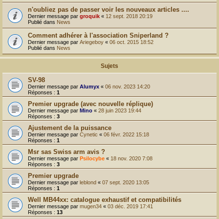
r
n'oubliez pas de passer voir les nouveaux articles ....
Dernier message par
groquik
«
12 sept. 2018 20:19
Publié dans
News
Comment adhérer à l'association Sniperland ?
Dernier message par
Ariegeboy
«
06 oct. 2015 18:52
Publié dans
News
Sujets
SV-98
Dernier message par
Alumyx
«
06 nov. 2023 14:20
Réponses :
1
Premier upgrade (avec nouvelle réplique)
Dernier message par
Mino
«
28 juin 2023 19:44
Réponses :
3
Ajustement de la puissance
Dernier message par
Cynetic
«
06 févr. 2022 15:18
Réponses :
1
Msr sas Swiss arm avis ?
Dernier message par
Psilocybe
«
18 nov. 2020 7:08
Réponses :
3
Premier upgrade
Dernier message par
leblond
«
07 sept. 2020 13:05
Réponses :
1
Well MB44xx: catalogue exhaustif et compatibilités
Dernier message par
mugen34
«
03 déc. 2019 17:41
Réponses :
13