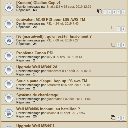
[Kustom] Gladius Gap v1
Dernier message par
Snake118
«
15 sept. 2019 12:29
Réponses :
63
1
2
3
4
5
équivalent M140 PDI pour L96 AWS TM
Dernier message par
P.E.
«
24 juil. 2019 7:43
Réponses :
20
1
2
l96 (marui/well) , qu'en est-t-il finalement ?
Dernier message par
P.E.
«
08 juil. 2019 7:27
Réponses :
24
1
2
Problème Canon PDI
Dernier message par
loky
«
09 nov. 2018 19:13
Réponses :
2
Upgrade Well MB4412A
Dernier message par
chodevant
«
17 août 2018 16:03
Réponses :
1
Soucis patte d'appui hop up l96 aws TM
Dernier message par
Astaroteh
«
05 nov. 2017 14:49
Réponses :
2
Système de charriotage
Dernier message par
guncreator
«
02 oct. 2017 11:05
Réponses :
7
Well MB4406 inconnu au bataillon ?
Dernier message par
leblond
«
16 sept. 2017 9:57
Réponses :
20
1
2
Upgrade Well MB4411