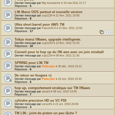
Dernier message par
Big moustache
«
19 mai 2011 21:17
Réponses :
5
L96 Marui OOS partout et nouvelle version
Dernier message par
zup1234
«
21 févr. 2011 19:58
Réponses :
8
Ultra short barrel pour AWS TM
Dernier message par
FalconXC4
«
21 févr. 2011 12:52
Réponses :
17
1
2
Tokyo marui l96aws, upgrade intelligente.
Dernier message par
zup1234
«
13 févr. 2011 15:33
Réponses :
10
Conseil pour le hop up du l96 aws avec un join nineball
Dernier message par
zup1234
«
08 févr. 2011 21:30
SPRING pour L96 TM
Dernier message par
Psilocybe
«
30 déc. 2010 23:21
Réponses :
6
De retour en fougere =)
Dernier message par
Psilocybe
«
15 nov. 2010 23:33
Réponses :
5
hop up, comportement erratique sur TM l96aws
Dernier message par
wizard
«
08 nov. 2010 14:55
Réponses :
7
cylindre precision HD ou VC PDI
Dernier message par
zerox91
«
21 oct. 2010 20:09
Réponses :
3
TM L96 : joint de piston un peu lâche ?