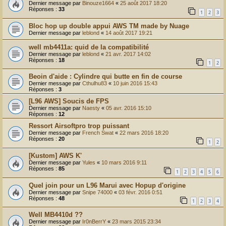
Dernier message par
Binouze1664
«
25 août 2017 18:20
Réponses :
33
1
2
3
Bloc hop up double appui AWS TM made by Nuage
Dernier message par
leblond
«
14 août 2017 19:21
well mb4411a: quid de la compatibilité
Dernier message par
leblond
«
21 avr. 2017 14:02
Réponses :
18
1
2
Beoin d'aide : Cylindre qui butte en fin de course
Dernier message par
Cthulhu83
«
10 juin 2016 15:43
Réponses :
3
[L96 AWS] Soucis de FPS
Dernier message par
Naesty
«
05 avr. 2016 15:10
Réponses :
12
Ressort Airsoftpro trop puissant
Dernier message par
French Swat
«
22 mars 2016 18:20
Réponses :
20
1
2
[Kustom] AWS K'
Dernier message par
Yules
«
10 mars 2016 9:11
Réponses :
85
1
2
3
4
5
6
Quel join pour un L96 Marui avec Hopup d'origine
Dernier message par
Snipe 74000
«
03 févr. 2016 0:51
Réponses :
48
1
2
3
4
Well MB4410d ??
Dernier message par
Ir0nBerrY
«
23 mars 2015 23:34