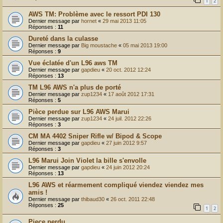
1
2
AWS TM: Problème avec le ressort PDI 130
Dernier message par
hornet
«
29 mai 2013 11:05
Réponses :
11
Dureté dans la culasse
Dernier message par
Big moustache
«
05 mai 2013 19:00
Réponses :
9
Vue éclatée d'un L96 aws TM
Dernier message par
gapdieu
«
20 oct. 2012 12:24
Réponses :
13
TM L96 AWS n'a plus de porté
Dernier message par
zup1234
«
17 août 2012 17:31
Réponses :
5
Pièce perdue sur L96 AWS Marui
Dernier message par
zup1234
«
24 juil. 2012 22:26
Réponses :
3
CM MA 4402 Sniper Rifle w/ Bipod & Scope
Dernier message par
gapdieu
«
27 juin 2012 9:57
Réponses :
3
L96 Marui Join Violet la bille s'envolle
Dernier message par
gapdieu
«
24 juin 2012 20:24
Réponses :
13
L96 AWS et réarmement compliqué viendez viendez mes
amis !
Dernier message par
thibaud30
«
26 oct. 2011 22:48
Réponses :
25
1
2
Piece perdu