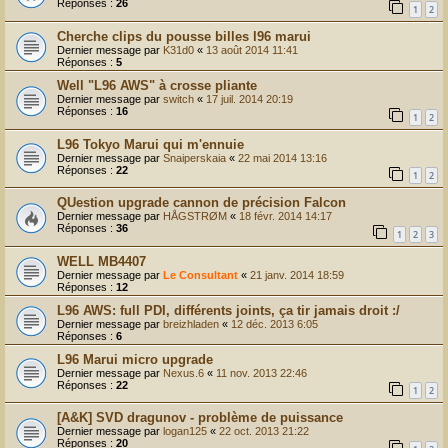
Réponses :
26
1
2
Cherche clips du pousse billes l96 marui
Dernier message par
K31d0
«
13 août 2014 11:41
Réponses :
5
Well "L96 AWS" à crosse pliante
Dernier message par
switch
«
17 juil. 2014 20:19
Réponses :
16
1
2
L96 Tokyo Marui qui m'ennuie
Dernier message par
Snaiperskaia
«
22 mai 2014 13:16
Réponses :
22
1
2
QUestion upgrade cannon de précision Falcon
Dernier message par
HÅGSTRØM
«
18 févr. 2014 14:17
Réponses :
36
1
2
3
WELL MB4407
Dernier message par
Le Consultant
«
21 janv. 2014 18:59
Réponses :
12
L96 AWS: full PDI, différents joints, ça tir jamais droit :/
Dernier message par
breizhladen
«
12 déc. 2013 6:05
Réponses :
6
L96 Marui micro upgrade
Dernier message par
Nexus.6
«
11 nov. 2013 22:46
Réponses :
22
1
2
[A&K] SVD dragunov - problème de puissance
Dernier message par
logan125
«
22 oct. 2013 21:22
Réponses :
20