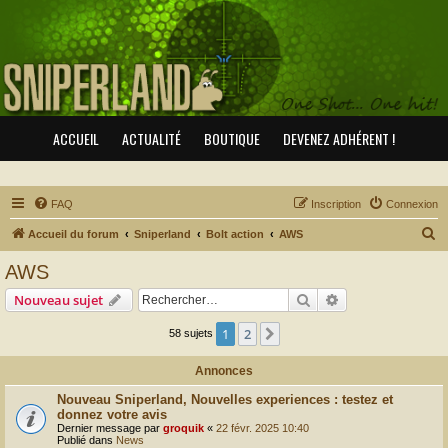
ACCUEIL
ACTUALITÉ
BOUTIQUE
DEVENEZ ADHÉRENT !
FAQ
Inscription
Connexion
R
Accueil du forum
Sniperland
Bolt action
AWS
e
AWS
c
Rechercher
Recherche avanc
Nouveau sujet
h
e
1
2
Suivant
58 sujets
r
Annonces
c
Nouveau Sniperland, Nouvelles experiences : testez et
h
donnez votre avis
e
Dernier message par
groquik
«
22 févr. 2025 10:40
Publié dans
News