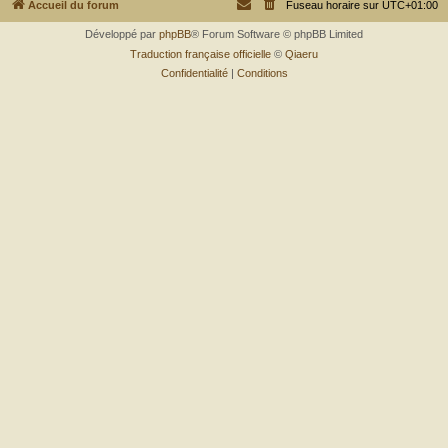
r
Accueil du forum
Fuseau horaire sur
UTC+01:00
Développé par
phpBB
® Forum Software © phpBB Limited
Traduction française officielle
©
Qiaeru
Confidentialité
|
Conditions