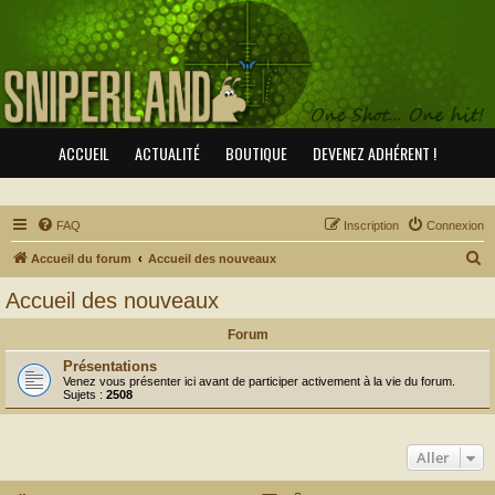
ACCUEIL
ACTUALITÉ
BOUTIQUE
DEVENEZ ADHÉRENT !
FAQ
Inscription
Connexion
R
Accueil du forum
Accueil des nouveaux
e
Accueil des nouveaux
c
Forum
h
e
Présentations
Venez vous présenter ici avant de participer activement à la vie du forum.
r
Sujets :
2508
c
h
Aller
e