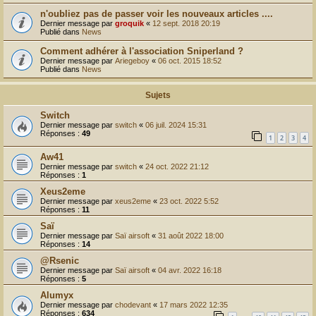
r
n'oubliez pas de passer voir les nouveaux articles ....
Dernier message par
groquik
«
12 sept. 2018 20:19
Publié dans
News
Comment adhérer à l'association Sniperland ?
Dernier message par
Ariegeboy
«
06 oct. 2015 18:52
Publié dans
News
Sujets
Switch
Dernier message par
switch
«
06 juil. 2024 15:31
Réponses :
49
1
2
3
4
Aw41
Dernier message par
switch
«
24 oct. 2022 21:12
Réponses :
1
Xeus2eme
Dernier message par
xeus2eme
«
23 oct. 2022 5:52
Réponses :
11
Saï
Dernier message par
Saï airsoft
«
31 août 2022 18:00
Réponses :
14
@Rsenic
Dernier message par
Saï airsoft
«
04 avr. 2022 16:18
Réponses :
5
Alumyx
Dernier message par
chodevant
«
17 mars 2022 12:35
Réponses :
634