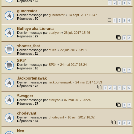
Réponses :
62
1
2
3
4
5
guncreator
Dernier message par
guncreator
«
14 sept. 2017 10:47
Réponses :
50
1
2
3
4
Bulleye aka Liorana
Dernier message par
starlyon
«
26 juil. 2017 15:46
Réponses :
27
1
2
shooter_fast
Dernier message par
Yules
«
22 juin 2017 23:18
Réponses :
11
SP34
Dernier message par
SP34
«
24 mai 2017 15:24
Réponses :
16
1
2
Jackportenawak
Dernier message par
jackportenawak
«
24 mai 2017 10:53
Réponses :
78
1
2
3
4
5
6
Swagger
Dernier message par
starlyon
«
07 mai 2017 20:24
Réponses :
27
1
2
chodevant
Dernier message par
chodevant
«
10 avr. 2017 16:32
Réponses :
34
1
2
3
Neo