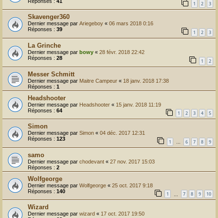
Réponses :
41
1
2
3
Skavenger360
Dernier message par
Ariegeboy
«
06 mars 2018 0:16
Réponses :
39
1
2
3
La Grinche
Dernier message par
bowy
«
28 févr. 2018 22:42
Réponses :
28
1
2
Messer Schmitt
Dernier message par
Maitre Campeur
«
18 janv. 2018 17:38
Réponses :
1
Headshooter
Dernier message par
Headshooter
«
15 janv. 2018 11:19
Réponses :
64
1
2
3
4
5
Simon
Dernier message par
Simon
«
04 déc. 2017 12:31
Réponses :
123
1
6
7
8
9
…
samo
Dernier message par
chodevant
«
27 nov. 2017 15:03
Réponses :
2
Wolfgeorge
Dernier message par
Wolfgeorge
«
25 oct. 2017 9:18
Réponses :
140
1
7
8
9
10
…
Wizard
Dernier message par
wizard
«
17 oct. 2017 19:50