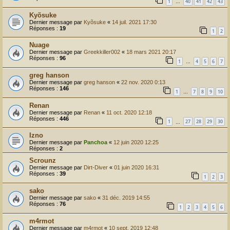
1
40
41
42
43
…
Kyõsuke
Dernier message par
Kyõsuke
«
14 juil. 2021 17:30
Réponses :
19
1
2
Nuage
Dernier message par
Greekkiller002
«
18 mars 2021 20:17
Réponses :
96
1
4
5
6
7
…
greg hanson
Dernier message par
greg hanson
«
22 nov. 2020 0:13
Réponses :
146
1
7
8
9
10
…
Renan
Dernier message par
Renan
«
11 oct. 2020 12:18
Réponses :
446
1
27
28
29
30
…
Izno
Dernier message par
Panchoa
«
12 juin 2020 12:25
Réponses :
2
Scrounz
Dernier message par
Dirt-Diver
«
01 juin 2020 16:31
Réponses :
39
1
2
3
sako
Dernier message par
sako
«
31 déc. 2019 14:55
Réponses :
76
1
2
3
4
5
6
m4rmot
Dernier message par
m4rmot
«
10 sept. 2019 12:48