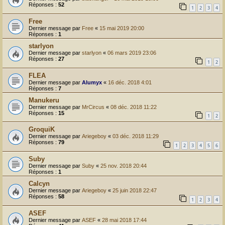
Réponses :
52
1
2
3
4
Free
Dernier message par
Free
«
15 mai 2019 20:00
Réponses :
1
starlyon
Dernier message par
starlyon
«
06 mars 2019 23:06
Réponses :
27
1
2
FLEA
Dernier message par
Alumyx
«
16 déc. 2018 4:01
Réponses :
7
Manukeru
Dernier message par
MrCircus
«
08 déc. 2018 11:22
Réponses :
15
1
2
GroquiK
Dernier message par
Ariegeboy
«
03 déc. 2018 11:29
Réponses :
79
1
2
3
4
5
6
Suby
Dernier message par
Suby
«
25 nov. 2018 20:44
Réponses :
1
Calcyn
Dernier message par
Ariegeboy
«
25 juin 2018 22:47
Réponses :
58
1
2
3
4
ASEF
Dernier message par
ASEF
«
28 mai 2018 17:44