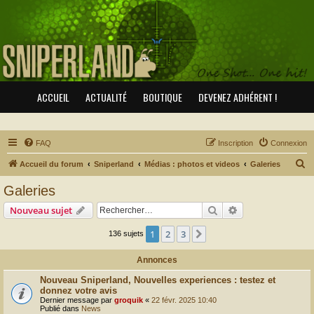
ACCUEIL
ACTUALITÉ
BOUTIQUE
DEVENEZ ADHÉRENT !
FAQ
Inscription
Connexion
R
Accueil du forum
Sniperland
Médias : photos et videos
Galeries
e
Galeries
c
Rechercher
Recherche avanc
Nouveau sujet
h
e
1
2
3
Suivant
136 sujets
r
Annonces
c
Nouveau Sniperland, Nouvelles experiences : testez et
h
donnez votre avis
e
Dernier message par
groquik
«
22 févr. 2025 10:40
Publié dans
News