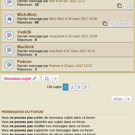
Dernier message par
Neo
«
06 avr. 2017 11:27
Réponses :
19
1
2
Mich-Mich
Dernier message par
Mich-Mich
«
28 mars 2017 15:40
Réponses :
60
1
2
3
4
5
Vndk36
Dernier message par
xeus2eme
«
12 mars 2017 13:59
Réponses :
8
Mav3rick
Dernier message par
mav3rick
«
07 mars 2017 10:11
Réponses :
4
Pedrow
Dernier message par
Pedrow
«
15 janv. 2017 12:07
Réponses :
3
Nouveau sujet
1
2
3
Suivant
136 sujets
Aller
PERMISSIONS DU FORUM
Vous
ne pouvez pas
publier de nouveaux sujets dans ce forum
Vous
ne pouvez pas
répondre aux sujets dans ce forum
Vous
ne pouvez pas
modifier vos messages dans ce forum
Vous
ne pouvez pas
supprimer vos messages dans ce forum
Vous
ne pouvez pas
transférer de pièces jointes dans ce forum