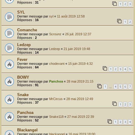
Réponses :
31
1
2
3
SYL
Dernier message par
syl
«
11 août 2019 12:58
Réponses :
16
1
2
Comanche
Dernier message par
Scrounz
«
26 juil. 2019 12:37
Réponses :
2
Ledzep
Dernier message par
Ledzep
«
21 juin 2019 19:48
Réponses :
14
Fever
Dernier message par
chodevant
«
15 juin 2019 4:32
Réponses :
64
1
2
3
4
5
BOWY
Dernier message par
Panchoa
«
28 mai 2019 21:15
Réponses :
91
1
4
5
6
7
…
Snake
Dernier message par
MrCircus
«
28 mai 2019 12:49
Réponses :
37
1
2
3
Panchoa
Dernier message par
Snake118
«
27 mai 2019 22:39
Réponses :
52
1
2
3
4
Blackangel
Dernier message par
blackangel
«
16 mai 2019 18:00