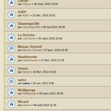
Calcyn
par
Calcyn
»
30 mars 2015 23:59
ASEF
par
ASEF
»
19 déc. 2016 18:51
Skavenger360
par
skavenger360
»
30 mai 2014 16:39
La Grinche
par
LaGrinche
»
31 mars 2015 22:46
Messer Schmitt
par
Messer Schmitt
»
07 janv. 2018 23:28
Headshooter
par
Headshooter
»
27 févr. 2015 17:18
Simon
par
Simon
»
26 févr. 2013 19:20
samo
par
samo
»
25 nov. 2017 9:56
Wolfgeorge
par
Wolfgeorge
»
05 mars 2012 20:36
Wizard
par
wizard
»
08 août 2016 11:24