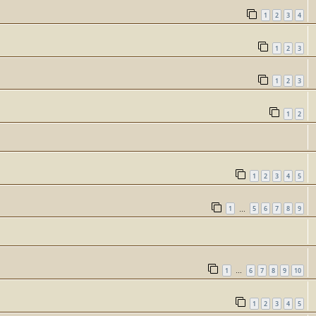
1
2
3
4
1
2
3
1
2
3
1
2
1
2
3
4
5
1
5
6
7
8
9
…
1
6
7
8
9
10
…
1
2
3
4
5