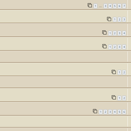
1
3
4
5
6
7
…
1
2
3
1
2
3
4
1
2
3
4
1
2
1
2
1
2
3
4
5
6