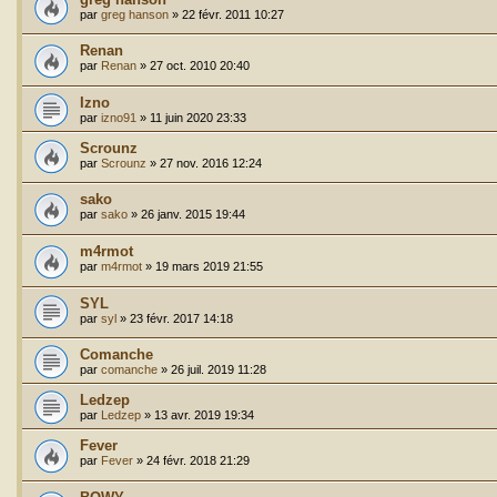
par
greg hanson
»
22 févr. 2011 10:27
Renan
par
Renan
»
27 oct. 2010 20:40
Izno
par
izno91
»
11 juin 2020 23:33
Scrounz
par
Scrounz
»
27 nov. 2016 12:24
sako
par
sako
»
26 janv. 2015 19:44
m4rmot
par
m4rmot
»
19 mars 2019 21:55
SYL
par
syl
»
23 févr. 2017 14:18
Comanche
par
comanche
»
26 juil. 2019 11:28
Ledzep
par
Ledzep
»
13 avr. 2019 19:34
Fever
par
Fever
»
24 févr. 2018 21:29