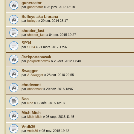
guncreator
par
guncreator
»
25 janv. 2017 13:18
Bulleye aka Liorana
par
bulleye
»
29 oct. 2014 23:17
shooter_fast
par
shooter_fast
»
04 oct. 2015 19:27
SP34
par
SP34
»
21 mars 2017 17:37
Jackportenawak
par
jackportenawak
»
25 oct. 2012 17:40
Swagger
par
A-Swagger
»
28 oct. 2010 22:55
chodevant
par
chodevant
»
20 nov. 2015 18:07
Neo
par
Neo
»
12 déc. 2015 18:13
Mich-Mich
par
Mich-Mich
»
08 sept. 2013 11:45
Vndk36
par
vndk36
»
05 nov. 2015 19:42