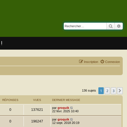
Recherc
Rec
 !
Inscription
Connexion
1
2
3
S
136 sujets
RÉPONSES
VUES
DERNIER MESSAGE
par
groquik
0
137621
22 févr. 2025 10:40
par
groquik
0
196247
12 sept. 2018 20:19