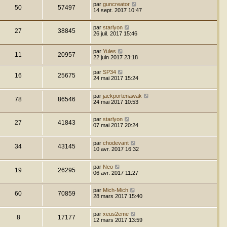
par
guncreator
50
57497
14 sept. 2017 10:47
par
starlyon
27
38845
26 juil. 2017 15:46
par
Yules
11
20957
22 juin 2017 23:18
par
SP34
16
25675
24 mai 2017 15:24
par
jackportenawak
78
86546
24 mai 2017 10:53
par
starlyon
27
41843
07 mai 2017 20:24
par
chodevant
34
43145
10 avr. 2017 16:32
par
Neo
19
26295
06 avr. 2017 11:27
par
Mich-Mich
60
70859
28 mars 2017 15:40
par
xeus2eme
8
17177
12 mars 2017 13:59