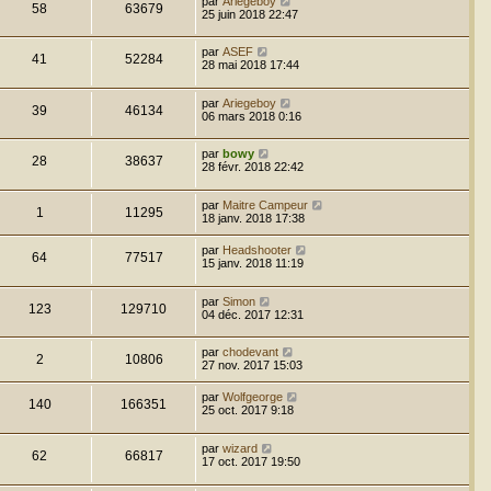
par
Ariegeboy
58
63679
25 juin 2018 22:47
par
ASEF
41
52284
28 mai 2018 17:44
par
Ariegeboy
39
46134
06 mars 2018 0:16
par
bowy
28
38637
28 févr. 2018 22:42
par
Maitre Campeur
1
11295
18 janv. 2018 17:38
par
Headshooter
64
77517
15 janv. 2018 11:19
par
Simon
123
129710
04 déc. 2017 12:31
par
chodevant
2
10806
27 nov. 2017 15:03
par
Wolfgeorge
140
166351
25 oct. 2017 9:18
par
wizard
62
66817
17 oct. 2017 19:50