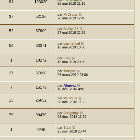
91
103020
28 mai 2019 21:15
par
MrCircus
37
52120
28 mai 2019 12:49
par
Snake118
52
67809
27 mai 2019 22:39
par
blackangel
52
63371
16 mai 2019 18:00
par
Free
1
10272
15 mai 2019 20:00
par
starlyon
27
37090
06 mars 2019 23:06
par
Alumyx
7
15179
16 déc. 2018 4:01
par
MrCircus
15
25652
08 déc. 2018 11:22
par
Ariegeboy
79
99470
03 déc. 2018 11:29
par
Suby
1
9246
25 nov. 2018 20:44