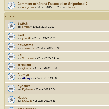
Comment adhérer à l'association Sniperland ?
par
Ariegeboy
»
06 oct. 2015 18:52
» dans
News
SUJETS
Switch
par
switch
»
13 avr. 2014 21:31
Aw41
par
yoroXIII
»
20 oct. 2022 21:25
Xeus2eme
par
xeus2eme
»
29 déc. 2015 13:30
Saï
par
Saï airsoft
»
22 mai 2022 14:54
@Rsenic
par
@rsenic
»
01 avr. 2022 15:36
Alumyx
par
Alumyx
»
27 oct. 2010 21:50
Kyõsuke
par
Kyõsuke
»
20 mai 2013 0:04
Nuage
par
NUAGE
»
08 août 2011 9:51
greg hanson