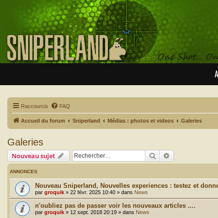
A
Raccourcis
FAQ
Accueil du forum
Sniperland
Médias : photos et videos
Galeries
Galeries
Rechercher
Recherche avan
Nouveau sujet
ANNONCES
Nouveau Sniperland, Nouvelles experiences : testez et donne
par
groquik
»
22 févr. 2025 10:40
» dans
News
n'oubliez pas de passer voir les nouveaux articles ....
par
groquik
»
12 sept. 2018 20:19
» dans
News