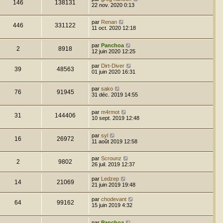
146
138131
22 nov. 2020 0:13
par
Renan
446
331122
11 oct. 2020 12:18
par
Panchoa
2
8918
12 juin 2020 12:25
par
Dirt-Diver
39
48563
01 juin 2020 16:31
par
sako
76
91945
31 déc. 2019 14:55
par
m4rmot
31
144406
10 sept. 2019 12:48
par
syl
16
26972
11 août 2019 12:58
par
Scrounz
2
9802
26 juil. 2019 12:37
par
Ledzep
14
21069
21 juin 2019 19:48
par
chodevant
64
99162
15 juin 2019 4:32
par
Panchoa