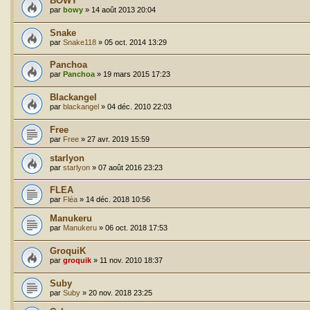
BOWY
par
bowy
»
14 août 2013 20:04
Snake
par
Snake118
»
05 oct. 2014 13:29
Panchoa
par
Panchoa
»
19 mars 2015 17:23
Blackangel
par
blackangel
»
04 déc. 2010 22:03
Free
par
Free
»
27 avr. 2019 15:59
starlyon
par
starlyon
»
07 août 2016 23:23
FLEA
par
Fléa
»
14 déc. 2018 10:56
Manukeru
par
Manukeru
»
06 oct. 2018 17:53
GroquiK
par
groquik
»
11 nov. 2010 18:37
Suby
par
Suby
»
20 nov. 2018 23:25