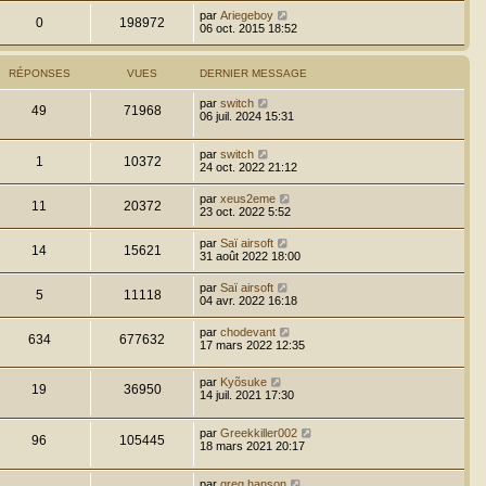
par
Ariegeboy
0
198972
06 oct. 2015 18:52
RÉPONSES
VUES
DERNIER MESSAGE
par
switch
49
71968
06 juil. 2024 15:31
par
switch
1
10372
24 oct. 2022 21:12
par
xeus2eme
11
20372
23 oct. 2022 5:52
par
Saï airsoft
14
15621
31 août 2022 18:00
par
Saï airsoft
5
11118
04 avr. 2022 16:18
par
chodevant
634
677632
17 mars 2022 12:35
par
Kyõsuke
19
36950
14 juil. 2021 17:30
par
Greekkiller002
96
105445
18 mars 2021 20:17
par
greg hanson