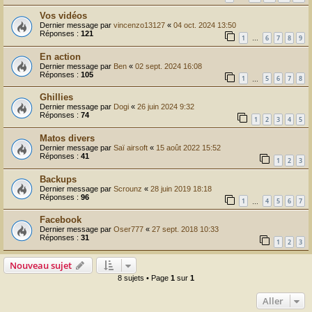
Vos vidéos
Dernier message par
vincenzo13127
«
04 oct. 2024 13:50
Réponses :
121
1
6
7
8
9
…
En action
Dernier message par
Ben
«
02 sept. 2024 16:08
Réponses :
105
1
5
6
7
8
…
Ghillies
Dernier message par
Dogi
«
26 juin 2024 9:32
Réponses :
74
1
2
3
4
5
Matos divers
Dernier message par
Saï airsoft
«
15 août 2022 15:52
Réponses :
41
1
2
3
Backups
Dernier message par
Scrounz
«
28 juin 2019 18:18
Réponses :
96
1
4
5
6
7
…
Facebook
Dernier message par
Oser777
«
27 sept. 2018 10:33
Réponses :
31
1
2
3
Nouveau sujet
8 sujets • Page
1
sur
1
Aller