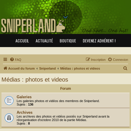
ACCUEIL
ACTUALITÉ
BOUTIQUE
DEVENEZ ADHÉRENT !
FAQ
Inscription
Connexion
R
Accueil du forum
Sniperland
Médias : photos et videos
e
Médias : photos et videos
c
Forum
h
e
Galeries
Les galeries photos et vidéos des membres de Sniperland.
r
Sujets :
136
c
Archives
Les archives des photos et vidéos postés sur Sniperland avant la
h
réorganisation d'octobre 2010 de la partie Médias.
Sujets :
8
e