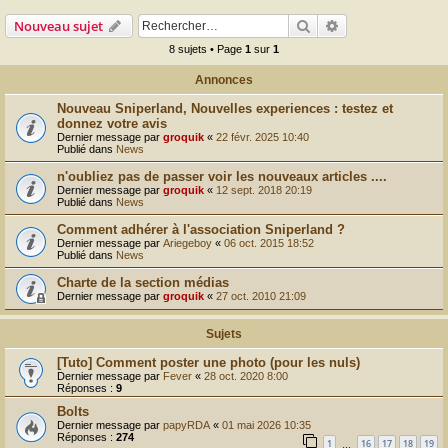
r
Rechercher
Recherche avanc
Nouveau sujet
8 sujets • Page
1
sur
1
Annonces
Nouveau Sniperland, Nouvelles experiences : testez et
donnez votre avis
Dernier message par
groquik
«
22 févr. 2025 10:40
Publié dans
News
n'oubliez pas de passer voir les nouveaux articles ....
Dernier message par
groquik
«
12 sept. 2018 20:19
Publié dans
News
Comment adhérer à l'association Sniperland ?
Dernier message par
Ariegeboy
«
06 oct. 2015 18:52
Publié dans
News
Charte de la section médias
Dernier message par
groquik
«
27 oct. 2010 21:09
Sujets
[Tuto] Comment poster une photo (pour les nuls)
Dernier message par
Fever
«
28 oct. 2020 8:00
Réponses :
9
Bolts
Dernier message par
papyRDA
«
01 mai 2026 10:35
Réponses :
274
1
16
17
18
19
…