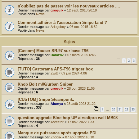
r
n'oubliez pas de passer voir les nouveaux articles ....
Dernier message par
groquik
«
12 sept. 2018 20:19
Publié dans
News
Comment adhérer à l'association Sniperland ?
Dernier message par
Ariegeboy
«
06 oct. 2015 18:52
Publié dans
News
Sujets
[Custom] Mauser SR-97 sur base T96
Dernier message par
Damz82
«
07 mars 2025 6:46
Réponses :
36
1
2
3
[TUTO] Castorama APS-T96 trigger box
Dernier message par
Zwitt
«
09 juin 2024 4:06
Réponses :
4
Knob Bolt m06/urban Sniper
Dernier message par
groquik
«
28 oct. 2023 11:05
Réponses :
6
[CUSTOM] Snipe Steampunk.
Dernier message par
Alumyx
«
23 août 2023 21:22
Réponses :
337
1
20
21
22
23
…
question upgrade Bloc hop UP airsoftpro well MB08
Dernier message par
Arvester
«
17 nov. 2022 7:33
Réponses :
4
Manque de puissance après upgrade PDI
Dernier message par
Zhobiix
«
07 août 2022 16:10