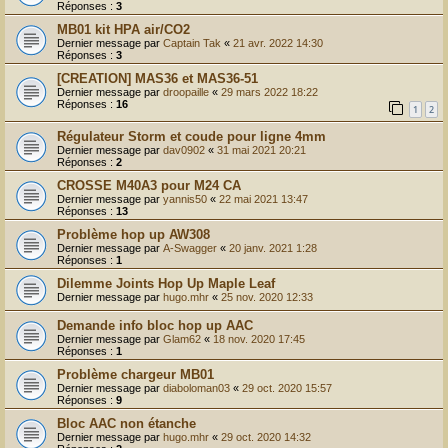
Réponses :
3
MB01 kit HPA air/CO2
Dernier message par
Captain Tak
«
21 avr. 2022 14:30
Réponses :
3
[CREATION] MAS36 et MAS36-51
Dernier message par
droopaille
«
29 mars 2022 18:22
Réponses :
16
1
2
Régulateur Storm et coude pour ligne 4mm
Dernier message par
dav0902
«
31 mai 2021 20:21
Réponses :
2
CROSSE M40A3 pour M24 CA
Dernier message par
yannis50
«
22 mai 2021 13:47
Réponses :
13
Problème hop up AW308
Dernier message par
A-Swagger
«
20 janv. 2021 1:28
Réponses :
1
Dilemme Joints Hop Up Maple Leaf
Dernier message par
hugo.mhr
«
25 nov. 2020 12:33
Demande info bloc hop up AAC
Dernier message par
Glam62
«
18 nov. 2020 17:45
Réponses :
1
Problème chargeur MB01
Dernier message par
diaboloman03
«
29 oct. 2020 15:57
Réponses :
9
Bloc AAC non étanche
Dernier message par
hugo.mhr
«
29 oct. 2020 14:32