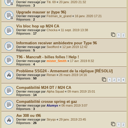
Dernier message par
Titi. 69
«
20 janv. 2020 21:32
Réponses :
3
Upgrade mauser sr (type 96)
Dernier message par
Fistman_le_grand
«
16 janv. 2020 17:21
Réponses :
2
Vis bloc hop up M24 CA
Dernier message par
Chocka
«
11 sept. 2019 13:38
Réponses :
17
1
2
Information receiver ambidextre pour Type 96
Dernier message par
Swofford
«
12 juin 2019 12:42
Réponses :
5
T96 - Mancraft - billes folles ! Help !
Dernier message par
mister_Smith
«
17 avr. 2019 8:32
Réponses :
4
Problème SSG24 - Armement de la réplique [RÉSOLU]
Dernier message par
Renan
«
26 mars 2019 14:16
Réponses :
50
1
2
3
4
Compatibilité M24 DT / M24 CA
Dernier message par
Alpha Squad
«
09 mars 2019 15:01
Réponses :
14
Compatibilité crosse spring et gaz
Dernier message par
Alumyx
«
06 mars 2019 3:07
Réponses :
3
Aw 308 ou t96
Dernier message par
Stryqo
«
29 janv. 2019 23:45
Réponses :
26
1
2