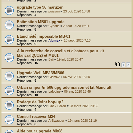
Réponses :
2
upgrade type 96 maruzen
Dernier message par
poisson
«
23 oct. 2020 13:58
Réponses :
4
Estimation MB01 upgrade
Dernier message par
Cynetic
«
20 oct. 2020 16:11
Réponses :
5
Étanchéité impossible MB-01
Dernier message par
Alumyx
«
18 sept. 2020 7:13
Réponses :
9
A la recherche de conseils et d'astuces pour kit
Mancraft(CO2) et MB01
Dernier message par
Baji
«
19 juil. 2020 20:47
Réponses :
16
1
2
Upgrade Well MB13/MB06.
Dernier message par
Glam62
«
06 avr. 2020 18:50
Réponses :
8
Urban sniper /mb06 upgrade maison et kit Mancraft
Dernier message par
Lafouine
«
06 avr. 2020 18:49
Réponses :
10
Rodage de Joint hop-up?
Dernier message par
Black Baron
«
28 mars 2020 23:52
Réponses :
4
Conseil receiver M24
Dernier message par
A-Swagger
«
19 mars 2020 21:19
Réponses :
6
Aide pour upgrade Mb08