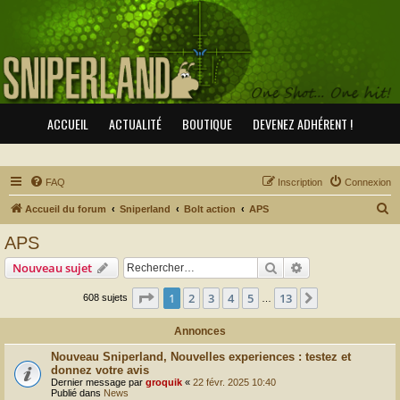
ACCUEIL
ACTUALITÉ
BOUTIQUE
DEVENEZ ADHÉRENT !
FAQ
Inscription
Connexion
R
Accueil du forum
Sniperland
Bolt action
APS
e
APS
c
Rechercher
Recherche avanc
Nouveau sujet
h
e
Page
1
sur
13
1
2
3
4
5
13
Suivant
608 sujets
…
r
Annonces
c
Nouveau Sniperland, Nouvelles experiences : testez et
h
donnez votre avis
e
Dernier message par
groquik
«
22 févr. 2025 10:40
Publié dans
News