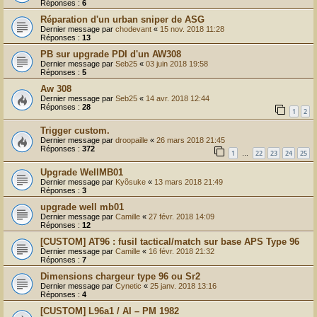
Réponses :
6
Réparation d'un urban sniper de ASG
Dernier message par
chodevant
«
15 nov. 2018 11:28
Réponses :
13
PB sur upgrade PDI d'un AW308
Dernier message par
Seb25
«
03 juin 2018 19:58
Réponses :
5
Aw 308
Dernier message par
Seb25
«
14 avr. 2018 12:44
Réponses :
28
1
2
Trigger custom.
Dernier message par
droopaille
«
26 mars 2018 21:45
Réponses :
372
1
22
23
24
25
…
Upgrade WellMB01
Dernier message par
Kyõsuke
«
13 mars 2018 21:49
Réponses :
3
upgrade well mb01
Dernier message par
Camille
«
27 févr. 2018 14:09
Réponses :
12
[CUSTOM] AT96 : fusil tactical/match sur base APS Type 96
Dernier message par
Camille
«
16 févr. 2018 21:32
Réponses :
7
Dimensions chargeur type 96 ou Sr2
Dernier message par
Cynetic
«
25 janv. 2018 13:16
Réponses :
4
[CUSTOM] L96a1 / AI – PM 1982