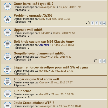
Outer barrel sr2 / type 96 ?
Dernier message par
skavenger360
«
16 janv. 2019 16:11
Réponses :
3
Problème upgrade AW308
Dernier message par
Suby
«
31 déc. 2018 11:56
Réponses :
49
1
2
3
4
Upgrade well mb08
Dernier message par
Faded42
«
18 déc. 2018 21:58
Réponses :
7
Bolt knob custom sur M24 Classic Army.
Dernier message par
Alumyx
«
17 déc. 2018 18:51
Réponses :
7
Goupille levier d'armement mb08c
Dernier message par
Jigsaw
«
14 déc. 2018 6:40
Réponses :
18
1
2
trigger renforcée airsoftpro pour m24 SW et cyma
Dernier message par
david52
«
29 nov. 2018 17:43
Réponses :
1
Trigger origine M24 snow wolf.
Dernier message par
Calcyn
«
27 nov. 2018 17:57
Réponses :
3
Futur achat
Dernier message par
david52
«
21 nov. 2018 18:58
Réponses :
6
Joule Creep affolant WTF ?
Dernier message par
skavenger360
«
19 nov. 2018 10:41