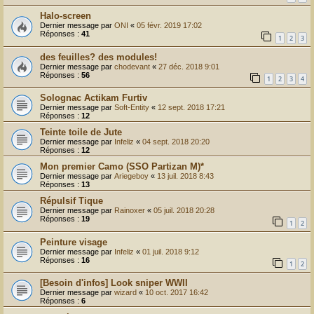
Halo-screen
Dernier message par
ONI
«
05 févr. 2019 17:02
Réponses :
41
1
2
3
des feuilles? des modules!
Dernier message par
chodevant
«
27 déc. 2018 9:01
Réponses :
56
1
2
3
4
Solognac Actikam Furtiv
Dernier message par
Soft-Entity
«
12 sept. 2018 17:21
Réponses :
12
Teinte toile de Jute
Dernier message par
Infeliz
«
04 sept. 2018 20:20
Réponses :
12
Mon premier Camo (SSO Partizan M)*
Dernier message par
Ariegeboy
«
13 juil. 2018 8:43
Réponses :
13
Répulsif Tique
Dernier message par
Rainoxer
«
05 juil. 2018 20:28
Réponses :
19
1
2
Peinture visage
Dernier message par
Infeliz
«
01 juil. 2018 9:12
Réponses :
16
1
2
[Besoin d'infos] Look sniper WWII
Dernier message par
wizard
«
10 oct. 2017 16:42
Réponses :
6