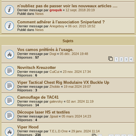
r
n'oubliez pas de passer voir les nouveaux articles ....
Dernier message par
groquik
«
12 sept. 2018 20:19
Publié dans
News
Comment adhérer à l'association Sniperland ?
Dernier message par
Ariegeboy
«
06 oct. 2015 18:52
Publié dans
News
Sujets
Vos camos préférés à l'usage.
Dernier message par
Dogi
«
05 déc. 2024 19:48
Réponses :
57
1
2
3
4
Novritsch Kreuzotter
Dernier message par
CuiCui
«
23 nov. 2024 17:34
Réponses :
6
Viper Tactical Chest Rig Modulaire VX Buckle Up
Dernier message par
Zhobiix
«
19 mai 2024 19:07
Réponses :
3
Camouflage de TAC41
Dernier message par
galevsky
«
02 avr. 2024 11:19
Réponses :
14
Découpe laser HS et textiles
Dernier message par
Jjpaal
«
05 mars 2024 14:23
Réponses :
4
Viper Hood
Dernier message par
T.E.L.D.One
«
29 janv. 2024 11:14
Réponses :
234