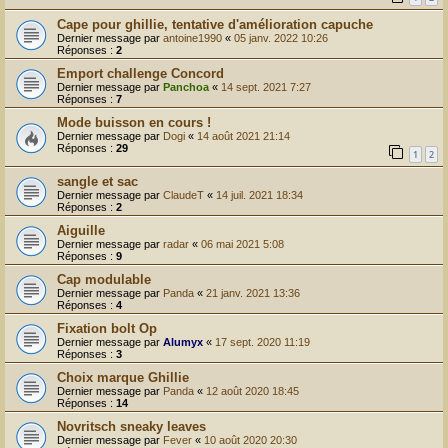
Cape pour ghillie, tentative d'amélioration capuche
Dernier message par
antoine1990
«
05 janv. 2022 10:26
Réponses :
2
Emport challenge Concord
Dernier message par
Panchoa
«
14 sept. 2021 7:27
Réponses :
7
Mode buisson en cours !
Dernier message par
Dogi
«
14 août 2021 21:14
Réponses :
29
1
2
sangle et sac
Dernier message par
ClaudeT
«
14 juil. 2021 18:34
Réponses :
2
Aiguille
Dernier message par
radar
«
06 mai 2021 5:08
Réponses :
9
Cap modulable
Dernier message par
Panda
«
21 janv. 2021 13:36
Réponses :
4
Fixation bolt Op
Dernier message par
Alumyx
«
17 sept. 2020 11:19
Réponses :
3
Choix marque Ghillie
Dernier message par
Panda
«
12 août 2020 18:45
Réponses :
14
Novritsch sneaky leaves
Dernier message par
Fever
«
10 août 2020 20:30