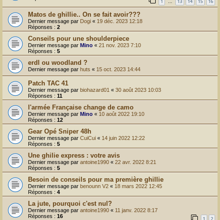
1
13
14
15
16
…
Matos de ghillie.. On se fait avoir???
Dernier message par
Dogi
«
19 déc. 2023 12:18
Réponses :
2
Conseils pour une shoulderpiece
Dernier message par
Mino
«
21 nov. 2023 7:10
Réponses :
5
erdl ou woodland ?
Dernier message par
huts
«
15 oct. 2023 14:44
Patch TAC 41
Dernier message par
biohazard01
«
30 août 2023 10:03
Réponses :
11
l'armée Française change de camo
Dernier message par
Mino
«
10 août 2022 19:10
Réponses :
12
Gear Opé Sniper 48h
Dernier message par
CuiCui
«
14 juin 2022 12:22
Réponses :
5
Une ghilie express : votre avis
Dernier message par
antoine1990
«
22 avr. 2022 8:21
Réponses :
5
Besoin de conseils pour ma première ghillie
Dernier message par
benounn V2
«
18 mars 2022 12:45
Réponses :
4
La jute, pourquoi c'est nul?
Dernier message par
antoine1990
«
11 janv. 2022 8:17
Réponses :
16
1
2