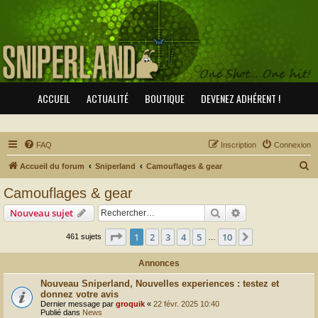
ACCUEIL
ACTUALITÉ
BOUTIQUE
DEVENEZ ADHÉRENT !
FAQ
Inscription
Connexion
R
Accueil du forum
Sniperland
Camouflages & gear
e
Camouflages & gear
c
Rechercher
Recherche avanc
Nouveau sujet
h
e
Page
1
sur
10
1
2
3
4
5
10
Suivant
461 sujets
…
r
Annonces
c
Nouveau Sniperland, Nouvelles experiences : testez et
h
donnez votre avis
e
Dernier message par
groquik
«
22 févr. 2025 10:40
Publié dans
News