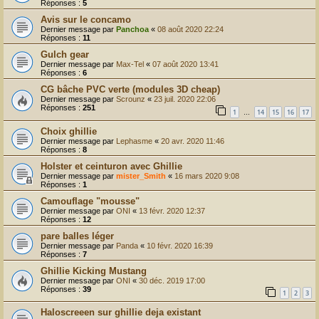
Réponses :
5
Avis sur le concamo
Dernier message par
Panchoa
«
08 août 2020 22:24
Réponses :
11
Gulch gear
Dernier message par
Max-Tel
«
07 août 2020 13:41
Réponses :
6
CG bâche PVC verte (modules 3D cheap)
Dernier message par
Scrounz
«
23 juil. 2020 22:06
Réponses :
251
1
14
15
16
17
…
Choix ghillie
Dernier message par
Lephasme
«
20 avr. 2020 11:46
Réponses :
8
Holster et ceinturon avec Ghillie
Dernier message par
mister_Smith
«
16 mars 2020 9:08
Réponses :
1
Camouflage "mousse"
Dernier message par
ONI
«
13 févr. 2020 12:37
Réponses :
12
pare balles léger
Dernier message par
Panda
«
10 févr. 2020 16:39
Réponses :
7
Ghillie Kicking Mustang
Dernier message par
ONI
«
30 déc. 2019 17:00
Réponses :
39
1
2
3
Haloscreeen sur ghillie deja existant