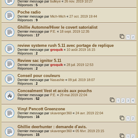
Dernier message par
bulleye
«
26 nov. 2019 10:27
Réponses :
5
Poche radio
Dernier message par
Mich-Mich
«
27 oct. 2019 19:44
Réponses :
9
Ghillie Automne/Hiver le covert satorialist
Dernier message par
P.E.
«
18 sept. 2019 12:35
Réponses :
17
1
2
review systeme rush 5.11 avec portage de replique
Dernier message par
groquik
«
10 août 2019 16:15
Réponses :
2
Review sac ignitor 5.11
Dernier message par
groquik
«
28 juil. 2019 12:53
Réponses :
2
Conseil pour couleurs
Dernier message par
Nasashie
«
09 juil. 2019 18:07
Réponses :
2
Concealment Vest et accès aux pouchs
Dernier message par
P.E.
«
29 mai 2019 22:04
Réponses :
52
1
2
3
4
Vinyl Pencott Greenzone
Dernier message par
skavenger360
«
24 avr. 2019 22:04
Réponses :
16
1
2
Ghillie deerhunter : demande d'avis.
Dernier message par
skavenger360
«
05 févr. 2019 23:15
Réponses :
15
1
2