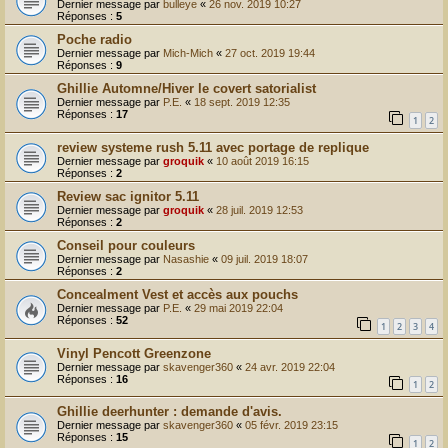
Dernier message par
bulleye
«
26 nov. 2019 10:27
Réponses :
5
Poche radio
Dernier message par
Mich-Mich
«
27 oct. 2019 19:44
Réponses :
9
Ghillie Automne/Hiver le covert satorialist
Dernier message par
P.E.
«
18 sept. 2019 12:35
Réponses :
17
1
2
review systeme rush 5.11 avec portage de replique
Dernier message par
groquik
«
10 août 2019 16:15
Réponses :
2
Review sac ignitor 5.11
Dernier message par
groquik
«
28 juil. 2019 12:53
Réponses :
2
Conseil pour couleurs
Dernier message par
Nasashie
«
09 juil. 2019 18:07
Réponses :
2
Concealment Vest et accès aux pouchs
Dernier message par
P.E.
«
29 mai 2019 22:04
Réponses :
52
1
2
3
4
Vinyl Pencott Greenzone
Dernier message par
skavenger360
«
24 avr. 2019 22:04
Réponses :
16
1
2
Ghillie deerhunter : demande d'avis.
Dernier message par
skavenger360
«
05 févr. 2019 23:15
Réponses :
15
1
2