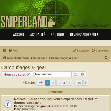
ACCUEIL
ACTUALITÉ
BOUTIQUE
DEVENEZ ADHÉRENT !
FAQ
Inscription
Connexion
R
Accueil du forum
Sniperland
Camouflages & gear
e
Camouflages & gear
c
Rechercher
Recherche avanc
Nouveau sujet
h
e
Page
1
sur
10
1
2
3
4
5
10
Suivant
461 sujets
…
r
Annonces
c
Nouveau Sniperland, Nouvelles experiences : testez et
h
donnez votre avis
e
Dernier message par
groquik
«
22 févr. 2025 10:40
Publié dans
News