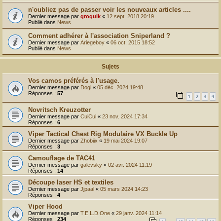
r
n'oubliez pas de passer voir les nouveaux articles ....
Dernier message par
groquik
«
12 sept. 2018 20:19
Publié dans
News
Comment adhérer à l'association Sniperland ?
Dernier message par
Ariegeboy
«
06 oct. 2015 18:52
Publié dans
News
Sujets
Vos camos préférés à l'usage.
Dernier message par
Dogi
«
05 déc. 2024 19:48
Réponses :
57
1
2
3
4
Novritsch Kreuzotter
Dernier message par
CuiCui
«
23 nov. 2024 17:34
Réponses :
6
Viper Tactical Chest Rig Modulaire VX Buckle Up
Dernier message par
Zhobiix
«
19 mai 2024 19:07
Réponses :
3
Camouflage de TAC41
Dernier message par
galevsky
«
02 avr. 2024 11:19
Réponses :
14
Découpe laser HS et textiles
Dernier message par
Jjpaal
«
05 mars 2024 14:23
Réponses :
4
Viper Hood
Dernier message par
T.E.L.D.One
«
29 janv. 2024 11:14
Réponses :
234