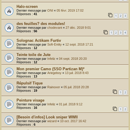
Halo-screen
Dernier message par
ONI
«
05 févr. 2019 17:02
Réponses :
41
1
2
3
des feuilles? des modules!
Dernier message par
chodevant
«
27 déc. 2018 9:01
Réponses :
56
1
2
3
4
Solognac Actikam Furtiv
Dernier message par
Soft-Entity
«
12 sept. 2018 17:21
Réponses :
12
Teinte toile de Jute
Dernier message par
Infeliz
«
04 sept. 2018 20:20
Réponses :
12
Mon premier Camo (SSO Partizan M)*
Dernier message par
Ariegeboy
«
13 juil. 2018 8:43
Réponses :
13
Répulsif Tique
Dernier message par
Rainoxer
«
05 juil. 2018 20:28
Réponses :
19
1
2
Peinture visage
Dernier message par
Infeliz
«
01 juil. 2018 9:12
Réponses :
16
1
2
[Besoin d'infos] Look sniper WWII
Dernier message par
wizard
«
10 oct. 2017 16:42
Réponses :
6