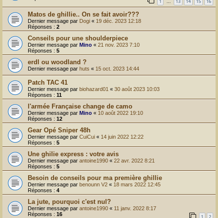
1
13
14
15
16
…
Matos de ghillie.. On se fait avoir???
Dernier message par
Dogi
«
19 déc. 2023 12:18
Réponses :
2
Conseils pour une shoulderpiece
Dernier message par
Mino
«
21 nov. 2023 7:10
Réponses :
5
erdl ou woodland ?
Dernier message par
huts
«
15 oct. 2023 14:44
Patch TAC 41
Dernier message par
biohazard01
«
30 août 2023 10:03
Réponses :
11
l'armée Française change de camo
Dernier message par
Mino
«
10 août 2022 19:10
Réponses :
12
Gear Opé Sniper 48h
Dernier message par
CuiCui
«
14 juin 2022 12:22
Réponses :
5
Une ghilie express : votre avis
Dernier message par
antoine1990
«
22 avr. 2022 8:21
Réponses :
5
Besoin de conseils pour ma première ghillie
Dernier message par
benounn V2
«
18 mars 2022 12:45
Réponses :
4
La jute, pourquoi c'est nul?
Dernier message par
antoine1990
«
11 janv. 2022 8:17
Réponses :
16
1
2