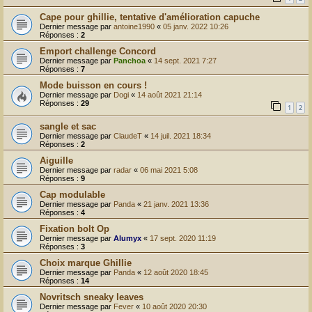
Cape pour ghillie, tentative d'amélioration capuche
Dernier message par
antoine1990
«
05 janv. 2022 10:26
Réponses :
2
Emport challenge Concord
Dernier message par
Panchoa
«
14 sept. 2021 7:27
Réponses :
7
Mode buisson en cours !
Dernier message par
Dogi
«
14 août 2021 21:14
Réponses :
29
1
2
sangle et sac
Dernier message par
ClaudeT
«
14 juil. 2021 18:34
Réponses :
2
Aiguille
Dernier message par
radar
«
06 mai 2021 5:08
Réponses :
9
Cap modulable
Dernier message par
Panda
«
21 janv. 2021 13:36
Réponses :
4
Fixation bolt Op
Dernier message par
Alumyx
«
17 sept. 2020 11:19
Réponses :
3
Choix marque Ghillie
Dernier message par
Panda
«
12 août 2020 18:45
Réponses :
14
Novritsch sneaky leaves
Dernier message par
Fever
«
10 août 2020 20:30