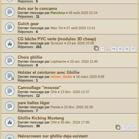
Réponses :
5
Avis sur le concamo
Dernier message par
Panchoa
«
08 août 2020 22:24
Réponses :
11
Gulch gear
Dernier message par
Max-Tel
«
07 août 2020 13:41
Réponses :
6
CG bâche PVC verte (modules 3D cheap)
Dernier message par
Scrounz
«
23 juil. 2020 22:06
Réponses :
251
1
14
15
16
17
…
Choix ghillie
Dernier message par
Lephasme
«
20 avr. 2020 11:46
Réponses :
8
Holster et ceinturon avec Ghillie
Dernier message par
mister_Smith
«
16 mars 2020 9:08
Réponses :
1
Camouflage "mousse"
Dernier message par
ONI
«
13 févr. 2020 12:37
Réponses :
12
pare balles léger
Dernier message par
Panda
«
10 févr. 2020 16:39
Réponses :
7
Ghillie Kicking Mustang
Dernier message par
ONI
«
30 déc. 2019 17:00
Réponses :
39
1
2
3
Haloscreeen sur ghillie deja existant