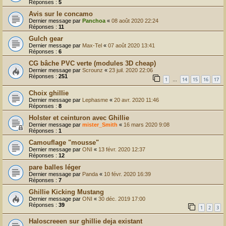
Réponses :
5
Avis sur le concamo
Dernier message par
Panchoa
«
08 août 2020 22:24
Réponses :
11
Gulch gear
Dernier message par
Max-Tel
«
07 août 2020 13:41
Réponses :
6
CG bâche PVC verte (modules 3D cheap)
Dernier message par
Scrounz
«
23 juil. 2020 22:06
Réponses :
251
1
14
15
16
17
…
Choix ghillie
Dernier message par
Lephasme
«
20 avr. 2020 11:46
Réponses :
8
Holster et ceinturon avec Ghillie
Dernier message par
mister_Smith
«
16 mars 2020 9:08
Réponses :
1
Camouflage "mousse"
Dernier message par
ONI
«
13 févr. 2020 12:37
Réponses :
12
pare balles léger
Dernier message par
Panda
«
10 févr. 2020 16:39
Réponses :
7
Ghillie Kicking Mustang
Dernier message par
ONI
«
30 déc. 2019 17:00
Réponses :
39
1
2
3
Haloscreeen sur ghillie deja existant