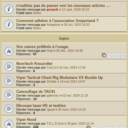
r
n'oubliez pas de passer voir les nouveaux articles ....
Dernier message par
groquik
«
12 sept. 2018 20:19
Publié dans
News
Comment adhérer à l'association Sniperland ?
Dernier message par
Ariegeboy
«
06 oct. 2015 18:52
Publié dans
News
Sujets
Vos camos préférés à l'usage.
Dernier message par
Dogi
«
05 déc. 2024 19:48
Réponses :
57
1
2
3
4
Novritsch Kreuzotter
Dernier message par
CuiCui
«
23 nov. 2024 17:34
Réponses :
6
Viper Tactical Chest Rig Modulaire VX Buckle Up
Dernier message par
Zhobiix
«
19 mai 2024 19:07
Réponses :
3
Camouflage de TAC41
Dernier message par
galevsky
«
02 avr. 2024 11:19
Réponses :
14
Découpe laser HS et textiles
Dernier message par
Jjpaal
«
05 mars 2024 14:23
Réponses :
4
Viper Hood
Dernier message par
T.E.L.D.One
«
29 janv. 2024 11:14
Réponses :
234