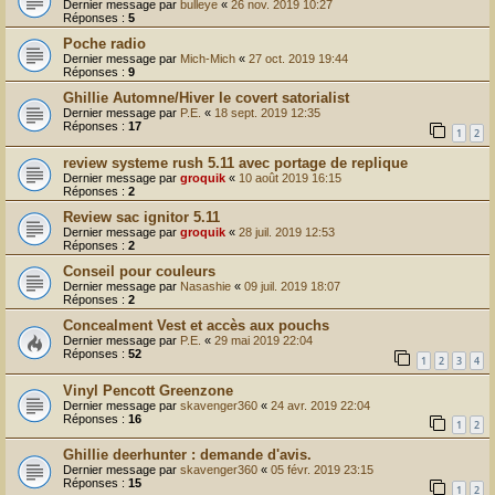
Dernier message par
bulleye
«
26 nov. 2019 10:27
Réponses :
5
Poche radio
Dernier message par
Mich-Mich
«
27 oct. 2019 19:44
Réponses :
9
Ghillie Automne/Hiver le covert satorialist
Dernier message par
P.E.
«
18 sept. 2019 12:35
Réponses :
17
1
2
review systeme rush 5.11 avec portage de replique
Dernier message par
groquik
«
10 août 2019 16:15
Réponses :
2
Review sac ignitor 5.11
Dernier message par
groquik
«
28 juil. 2019 12:53
Réponses :
2
Conseil pour couleurs
Dernier message par
Nasashie
«
09 juil. 2019 18:07
Réponses :
2
Concealment Vest et accès aux pouchs
Dernier message par
P.E.
«
29 mai 2019 22:04
Réponses :
52
1
2
3
4
Vinyl Pencott Greenzone
Dernier message par
skavenger360
«
24 avr. 2019 22:04
Réponses :
16
1
2
Ghillie deerhunter : demande d'avis.
Dernier message par
skavenger360
«
05 févr. 2019 23:15
Réponses :
15
1
2