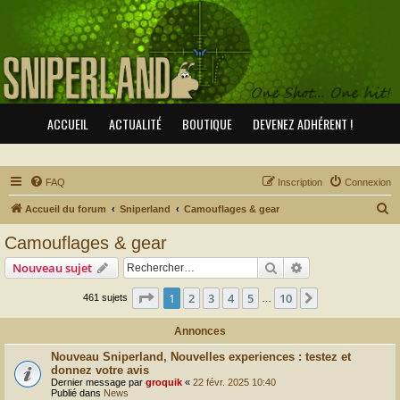
ACCUEIL
ACTUALITÉ
BOUTIQUE
DEVENEZ ADHÉRENT !
FAQ
Inscription
Connexion
R
Accueil du forum
Sniperland
Camouflages & gear
e
Camouflages & gear
c
Rechercher
Recherche avanc
Nouveau sujet
h
e
Page
1
sur
10
1
2
3
4
5
10
Suivant
461 sujets
…
r
Annonces
c
Nouveau Sniperland, Nouvelles experiences : testez et
h
donnez votre avis
e
Dernier message par
groquik
«
22 févr. 2025 10:40
Publié dans
News