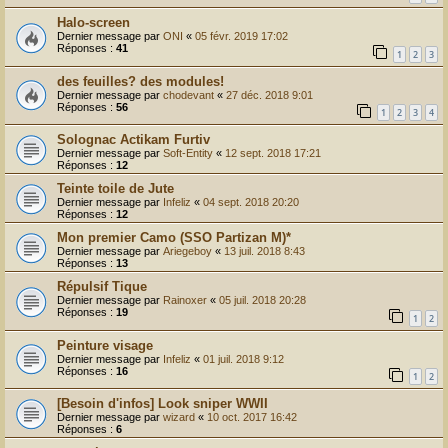
Halo-screen
Dernier message par
ONI
«
05 févr. 2019 17:02
Réponses :
41
1
2
3
des feuilles? des modules!
Dernier message par
chodevant
«
27 déc. 2018 9:01
Réponses :
56
1
2
3
4
Solognac Actikam Furtiv
Dernier message par
Soft-Entity
«
12 sept. 2018 17:21
Réponses :
12
Teinte toile de Jute
Dernier message par
Infeliz
«
04 sept. 2018 20:20
Réponses :
12
Mon premier Camo (SSO Partizan M)*
Dernier message par
Ariegeboy
«
13 juil. 2018 8:43
Réponses :
13
Répulsif Tique
Dernier message par
Rainoxer
«
05 juil. 2018 20:28
Réponses :
19
1
2
Peinture visage
Dernier message par
Infeliz
«
01 juil. 2018 9:12
Réponses :
16
1
2
[Besoin d'infos] Look sniper WWII
Dernier message par
wizard
«
10 oct. 2017 16:42
Réponses :
6