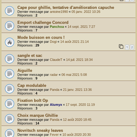
Cape pour ghillie, tentative d'amélioration capuche
Dernier message par
antoine1990
«
05 janv. 2022 10:26
Réponses :
2
Emport challenge Concord
Dernier message par
Panchoa
«
14 sept. 2021 7:27
Réponses :
7
Mode buisson en cours !
Dernier message par
Dogi
«
14 août 2021 21:14
Réponses :
29
1
2
sangle et sac
Dernier message par
ClaudeT
«
14 juil. 2021 18:34
Réponses :
2
Aiguille
Dernier message par
radar
«
06 mai 2021 5:08
Réponses :
9
Cap modulable
Dernier message par
Panda
«
21 janv. 2021 13:36
Réponses :
4
Fixation bolt Op
Dernier message par
Alumyx
«
17 sept. 2020 11:19
Réponses :
3
Choix marque Ghillie
Dernier message par
Panda
«
12 août 2020 18:45
Réponses :
14
Novritsch sneaky leaves
Dernier message par
Fever
«
10 août 2020 20:30