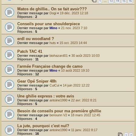
1
13
14
15
16
…
Matos de ghillie.. On se fait avoir???
Dernier message par
Dogi
«
19 déc. 2023 12:18
Réponses :
2
Conseils pour une shoulderpiece
Dernier message par
Mino
«
21 nov. 2023 7:10
Réponses :
5
erdl ou woodland ?
Dernier message par
huts
«
15 oct. 2023 14:44
Patch TAC 41
Dernier message par
biohazard01
«
30 août 2023 10:03
Réponses :
11
l'armée Française change de camo
Dernier message par
Mino
«
10 août 2022 19:10
Réponses :
12
Gear Opé Sniper 48h
Dernier message par
CuiCui
«
14 juin 2022 12:22
Réponses :
5
Une ghilie express : votre avis
Dernier message par
antoine1990
«
22 avr. 2022 8:21
Réponses :
5
Besoin de conseils pour ma première ghillie
Dernier message par
benounn V2
«
18 mars 2022 12:45
Réponses :
4
La jute, pourquoi c'est nul?
Dernier message par
antoine1990
«
11 janv. 2022 8:17
Réponses :
16
1
2