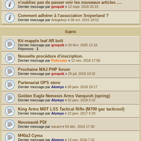
r
n'oubliez pas de passer voir les nouveaux articles ....
Dernier message par
groquik
«
12 sept. 2018 20:19
Comment adhérer à l'association Sniperland ?
Dernier message par
Ariegeboy
«
06 oct. 2015 18:52
Sujets
Kit mapple leaf AR bolt
Dernier message par
groquik
«
20 févr. 2025 12:18
Réponses :
1
Nouvelle procédure d'inscription.
Dernier message par
Psilocybe
«
12 nov. 2018 17:58
Prochaine MAJ PHP forum
Dernier message par
groquik
«
29 juil. 2018 19:32
Partenariat OPS store
Dernier message par
Alumyx
«
06 janv. 2018 19:17
Golden Eagle Nemesis Arms Vanquish (spring)
Dernier message par
Alumyx
«
02 janv. 2018 5:32
King Arms MDT LSS Tactical Rifle (M700 gaz tacticool)
Dernier message par
Alumyx
«
22 janv. 2017 5:39
Nouveauté PDI
Dernier message par
wizard
«
04 déc. 2016 17:30
M40a3 Cyma
Dernier message par
Alumyx
«
13 nov. 2016 7:31