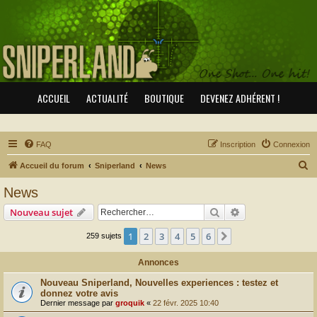
ACCUEIL
ACTUALITÉ
BOUTIQUE
DEVENEZ ADHÉRENT !
FAQ
Inscription
Connexion
R
Accueil du forum
Sniperland
News
e
News
c
Rechercher
Recherche avanc
Nouveau sujet
h
e
1
2
3
4
5
6
Suivant
259 sujets
r
Annonces
c
Nouveau Sniperland, Nouvelles experiences : testez et
h
donnez votre avis
e
Dernier message par
groquik
«
22 févr. 2025 10:40