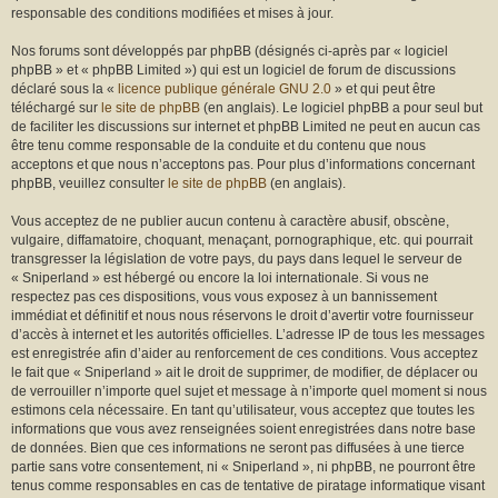
r
responsable des conditions modifiées et mises à jour.
Nos forums sont développés par phpBB (désignés ci-après par « logiciel
phpBB » et « phpBB Limited ») qui est un logiciel de forum de discussions
déclaré sous la «
licence publique générale GNU 2.0
» et qui peut être
téléchargé sur
le site de phpBB
(en anglais). Le logiciel phpBB a pour seul but
de faciliter les discussions sur internet et phpBB Limited ne peut en aucun cas
être tenu comme responsable de la conduite et du contenu que nous
acceptons et que nous n’acceptons pas. Pour plus d’informations concernant
phpBB, veuillez consulter
le site de phpBB
(en anglais).
Vous acceptez de ne publier aucun contenu à caractère abusif, obscène,
vulgaire, diffamatoire, choquant, menaçant, pornographique, etc. qui pourrait
transgresser la législation de votre pays, du pays dans lequel le serveur de
« Sniperland » est hébergé ou encore la loi internationale. Si vous ne
respectez pas ces dispositions, vous vous exposez à un bannissement
immédiat et définitif et nous nous réservons le droit d’avertir votre fournisseur
d’accès à internet et les autorités officielles. L’adresse IP de tous les messages
est enregistrée afin d’aider au renforcement de ces conditions. Vous acceptez
le fait que « Sniperland » ait le droit de supprimer, de modifier, de déplacer ou
de verrouiller n’importe quel sujet et message à n’importe quel moment si nous
estimons cela nécessaire. En tant qu’utilisateur, vous acceptez que toutes les
informations que vous avez renseignées soient enregistrées dans notre base
de données. Bien que ces informations ne seront pas diffusées à une tierce
partie sans votre consentement, ni « Sniperland », ni phpBB, ne pourront être
tenus comme responsables en cas de tentative de piratage informatique visant