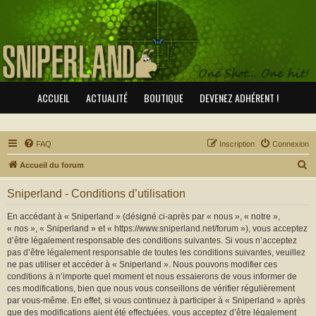
ACCUEIL
ACTUALITÉ
BOUTIQUE
DEVENEZ ADHÉRENT !
FAQ
Inscription
Connexion
R
Accueil du forum
e
Sniperland - Conditions d’utilisation
c
h
En accédant à « Sniperland » (désigné ci-après par « nous », « notre »,
« nos », « Sniperland » et « https://www.sniperland.net/forum »), vous acceptez
e
d’être légalement responsable des conditions suivantes. Si vous n’acceptez
r
pas d’être légalement responsable de toutes les conditions suivantes, veuillez
ne pas utiliser et accéder à « Sniperland ». Nous pouvons modifier ces
c
conditions à n’importe quel moment et nous essaierons de vous informer de
h
ces modifications, bien que nous vous conseillons de vérifier régulièrement
par vous-même. En effet, si vous continuez à participer à « Sniperland » après
e
que des modifications aient été effectuées, vous acceptez d’être légalement