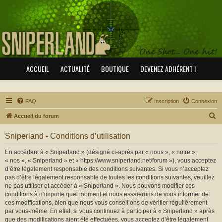
ACCUEIL
ACTUALITÉ
BOUTIQUE
DEVENEZ ADHÉRENT !
FAQ
Inscription
Connexion
R
Accueil du forum
e
Sniperland - Conditions d’utilisation
c
h
En accédant à « Sniperland » (désigné ci-après par « nous », « notre »,
« nos », « Sniperland » et « https://www.sniperland.net/forum »), vous acceptez
e
d’être légalement responsable des conditions suivantes. Si vous n’acceptez
r
pas d’être légalement responsable de toutes les conditions suivantes, veuillez
ne pas utiliser et accéder à « Sniperland ». Nous pouvons modifier ces
c
conditions à n’importe quel moment et nous essaierons de vous informer de
h
ces modifications, bien que nous vous conseillons de vérifier régulièrement
par vous-même. En effet, si vous continuez à participer à « Sniperland » après
e
que des modifications aient été effectuées, vous acceptez d’être légalement