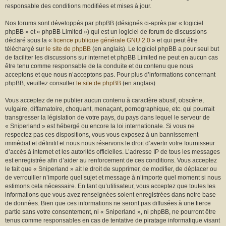
r
responsable des conditions modifiées et mises à jour.
Nos forums sont développés par phpBB (désignés ci-après par « logiciel
phpBB » et « phpBB Limited ») qui est un logiciel de forum de discussions
déclaré sous la «
licence publique générale GNU 2.0
» et qui peut être
téléchargé sur
le site de phpBB
(en anglais). Le logiciel phpBB a pour seul but
de faciliter les discussions sur internet et phpBB Limited ne peut en aucun cas
être tenu comme responsable de la conduite et du contenu que nous
acceptons et que nous n’acceptons pas. Pour plus d’informations concernant
phpBB, veuillez consulter
le site de phpBB
(en anglais).
Vous acceptez de ne publier aucun contenu à caractère abusif, obscène,
vulgaire, diffamatoire, choquant, menaçant, pornographique, etc. qui pourrait
transgresser la législation de votre pays, du pays dans lequel le serveur de
« Sniperland » est hébergé ou encore la loi internationale. Si vous ne
respectez pas ces dispositions, vous vous exposez à un bannissement
immédiat et définitif et nous nous réservons le droit d’avertir votre fournisseur
d’accès à internet et les autorités officielles. L’adresse IP de tous les messages
est enregistrée afin d’aider au renforcement de ces conditions. Vous acceptez
le fait que « Sniperland » ait le droit de supprimer, de modifier, de déplacer ou
de verrouiller n’importe quel sujet et message à n’importe quel moment si nous
estimons cela nécessaire. En tant qu’utilisateur, vous acceptez que toutes les
informations que vous avez renseignées soient enregistrées dans notre base
de données. Bien que ces informations ne seront pas diffusées à une tierce
partie sans votre consentement, ni « Sniperland », ni phpBB, ne pourront être
tenus comme responsables en cas de tentative de piratage informatique visant