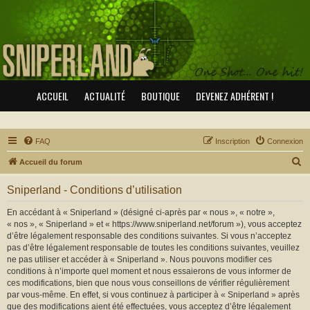
ACCUEIL
ACTUALITÉ
BOUTIQUE
DEVENEZ ADHÉRENT !
FAQ
Inscription
Connexion
R
Accueil du forum
e
Sniperland - Conditions d’utilisation
c
h
En accédant à « Sniperland » (désigné ci-après par « nous », « notre »,
« nos », « Sniperland » et « https://www.sniperland.net/forum »), vous acceptez
e
d’être légalement responsable des conditions suivantes. Si vous n’acceptez
r
pas d’être légalement responsable de toutes les conditions suivantes, veuillez
ne pas utiliser et accéder à « Sniperland ». Nous pouvons modifier ces
c
conditions à n’importe quel moment et nous essaierons de vous informer de
h
ces modifications, bien que nous vous conseillons de vérifier régulièrement
par vous-même. En effet, si vous continuez à participer à « Sniperland » après
e
que des modifications aient été effectuées, vous acceptez d’être légalement