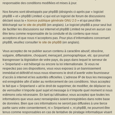
r
responsable des conditions modifiées et mises à jour.
Nos forums sont développés par phpBB (désignés ci-après par « logiciel
phpBB » et « phpBB Limited ») qui est un logiciel de forum de discussions
déclaré sous la «
licence publique générale GNU 2.0
» et qui peut être
téléchargé sur
le site de phpBB
(en anglais). Le logiciel phpBB a pour seul but
de faciliter les discussions sur internet et phpBB Limited ne peut en aucun cas
être tenu comme responsable de la conduite et du contenu que nous
acceptons et que nous n’acceptons pas. Pour plus d’informations concernant
phpBB, veuillez consulter
le site de phpBB
(en anglais).
Vous acceptez de ne publier aucun contenu à caractère abusif, obscène,
vulgaire, diffamatoire, choquant, menaçant, pornographique, etc. qui pourrait
transgresser la législation de votre pays, du pays dans lequel le serveur de
« Sniperland » est hébergé ou encore la loi internationale. Si vous ne
respectez pas ces dispositions, vous vous exposez à un bannissement
immédiat et définitif et nous nous réservons le droit d’avertir votre fournisseur
d’accès à internet et les autorités officielles. L’adresse IP de tous les messages
est enregistrée afin d’aider au renforcement de ces conditions. Vous acceptez
le fait que « Sniperland » ait le droit de supprimer, de modifier, de déplacer ou
de verrouiller n’importe quel sujet et message à n’importe quel moment si nous
estimons cela nécessaire. En tant qu’utilisateur, vous acceptez que toutes les
informations que vous avez renseignées soient enregistrées dans notre base
de données. Bien que ces informations ne seront pas diffusées à une tierce
partie sans votre consentement, ni « Sniperland », ni phpBB, ne pourront être
tenus comme responsables en cas de tentative de piratage informatique visant