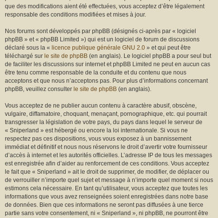
r
que des modifications aient été effectuées, vous acceptez d’être légalement
responsable des conditions modifiées et mises à jour.
Nos forums sont développés par phpBB (désignés ci-après par « logiciel
phpBB » et « phpBB Limited ») qui est un logiciel de forum de discussions
déclaré sous la «
licence publique générale GNU 2.0
» et qui peut être
téléchargé sur
le site de phpBB
(en anglais). Le logiciel phpBB a pour seul but
de faciliter les discussions sur internet et phpBB Limited ne peut en aucun cas
être tenu comme responsable de la conduite et du contenu que nous
acceptons et que nous n’acceptons pas. Pour plus d’informations concernant
phpBB, veuillez consulter
le site de phpBB
(en anglais).
Vous acceptez de ne publier aucun contenu à caractère abusif, obscène,
vulgaire, diffamatoire, choquant, menaçant, pornographique, etc. qui pourrait
transgresser la législation de votre pays, du pays dans lequel le serveur de
« Sniperland » est hébergé ou encore la loi internationale. Si vous ne
respectez pas ces dispositions, vous vous exposez à un bannissement
immédiat et définitif et nous nous réservons le droit d’avertir votre fournisseur
d’accès à internet et les autorités officielles. L’adresse IP de tous les messages
est enregistrée afin d’aider au renforcement de ces conditions. Vous acceptez
le fait que « Sniperland » ait le droit de supprimer, de modifier, de déplacer ou
de verrouiller n’importe quel sujet et message à n’importe quel moment si nous
estimons cela nécessaire. En tant qu’utilisateur, vous acceptez que toutes les
informations que vous avez renseignées soient enregistrées dans notre base
de données. Bien que ces informations ne seront pas diffusées à une tierce
partie sans votre consentement, ni « Sniperland », ni phpBB, ne pourront être