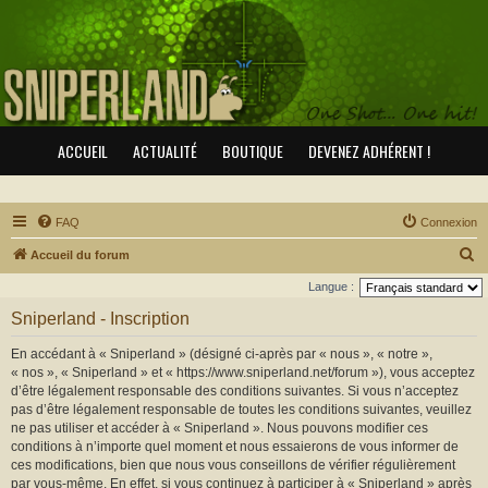
ACCUEIL
ACTUALITÉ
BOUTIQUE
DEVENEZ ADHÉRENT !
FAQ
Connexion
R
Accueil du forum
e
Langue :
c
Sniperland - Inscription
h
En accédant à « Sniperland » (désigné ci-après par « nous », « notre »,
e
« nos », « Sniperland » et « https://www.sniperland.net/forum »), vous acceptez
r
d’être légalement responsable des conditions suivantes. Si vous n’acceptez
pas d’être légalement responsable de toutes les conditions suivantes, veuillez
c
ne pas utiliser et accéder à « Sniperland ». Nous pouvons modifier ces
h
conditions à n’importe quel moment et nous essaierons de vous informer de
e
ces modifications, bien que nous vous conseillons de vérifier régulièrement
par vous-même. En effet, si vous continuez à participer à « Sniperland » après