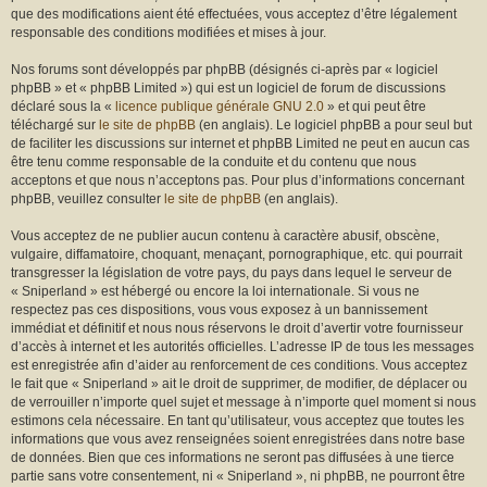
r
que des modifications aient été effectuées, vous acceptez d’être légalement
responsable des conditions modifiées et mises à jour.
Nos forums sont développés par phpBB (désignés ci-après par « logiciel
phpBB » et « phpBB Limited ») qui est un logiciel de forum de discussions
déclaré sous la «
licence publique générale GNU 2.0
» et qui peut être
téléchargé sur
le site de phpBB
(en anglais). Le logiciel phpBB a pour seul but
de faciliter les discussions sur internet et phpBB Limited ne peut en aucun cas
être tenu comme responsable de la conduite et du contenu que nous
acceptons et que nous n’acceptons pas. Pour plus d’informations concernant
phpBB, veuillez consulter
le site de phpBB
(en anglais).
Vous acceptez de ne publier aucun contenu à caractère abusif, obscène,
vulgaire, diffamatoire, choquant, menaçant, pornographique, etc. qui pourrait
transgresser la législation de votre pays, du pays dans lequel le serveur de
« Sniperland » est hébergé ou encore la loi internationale. Si vous ne
respectez pas ces dispositions, vous vous exposez à un bannissement
immédiat et définitif et nous nous réservons le droit d’avertir votre fournisseur
d’accès à internet et les autorités officielles. L’adresse IP de tous les messages
est enregistrée afin d’aider au renforcement de ces conditions. Vous acceptez
le fait que « Sniperland » ait le droit de supprimer, de modifier, de déplacer ou
de verrouiller n’importe quel sujet et message à n’importe quel moment si nous
estimons cela nécessaire. En tant qu’utilisateur, vous acceptez que toutes les
informations que vous avez renseignées soient enregistrées dans notre base
de données. Bien que ces informations ne seront pas diffusées à une tierce
partie sans votre consentement, ni « Sniperland », ni phpBB, ne pourront être