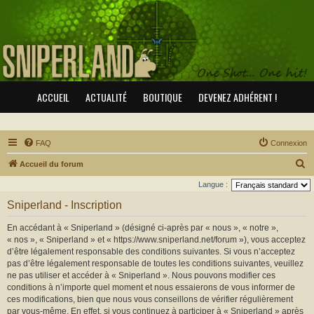
ACCUEIL
ACTUALITÉ
BOUTIQUE
DEVENEZ ADHÉRENT !
FAQ
Connexion
R
Accueil du forum
e
Langue :
c
Sniperland - Inscription
h
En accédant à « Sniperland » (désigné ci-après par « nous », « notre »,
e
« nos », « Sniperland » et « https://www.sniperland.net/forum »), vous acceptez
r
d’être légalement responsable des conditions suivantes. Si vous n’acceptez
pas d’être légalement responsable de toutes les conditions suivantes, veuillez
c
ne pas utiliser et accéder à « Sniperland ». Nous pouvons modifier ces
h
conditions à n’importe quel moment et nous essaierons de vous informer de
e
ces modifications, bien que nous vous conseillons de vérifier régulièrement
par vous-même. En effet, si vous continuez à participer à « Sniperland » après