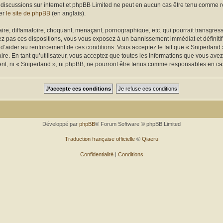
 les discussions sur internet et phpBB Limited ne peut en aucun cas être tenu comm
ter
le site de phpBB
(en anglais).
re, diffamatoire, choquant, menaçant, pornographique, etc. qui pourrait transgresse
z pas ces dispositions, vous vous exposez à un bannissement immédiat et définitif et
n d’aider au renforcement de ces conditions. Vous acceptez le fait que « Sniperland »
re. En tant qu’utilisateur, vous acceptez que toutes les informations que vous av
ment, ni « Sniperland », ni phpBB, ne pourront être tenus comme responsables en ca
Développé par
phpBB
® Forum Software © phpBB Limited
Traduction française officielle
©
Qiaeru
Confidentialité
|
Conditions