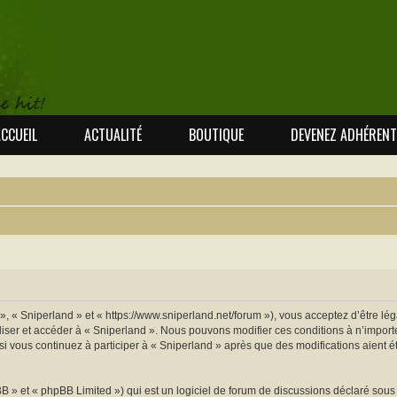
CCUEIL
ACTUALITÉ
BOUTIQUE
DEVENEZ ADHÉRENT
 », « Sniperland » et « https://www.sniperland.net/forum »), vous acceptez d’être l
iliser et accéder à « Sniperland ». Nous pouvons modifier ces conditions à n’impo
si vous continuez à participer à « Sniperland » après que des modifications aient 
 » et « phpBB Limited ») qui est un logiciel de forum de discussions déclaré sous