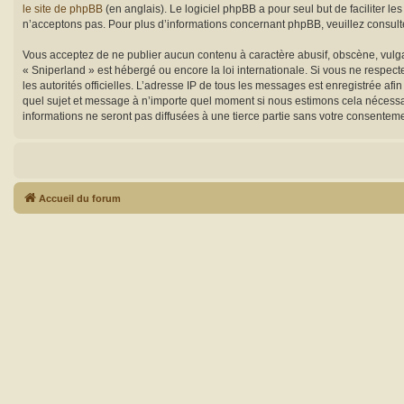
le site de phpBB
(en anglais). Le logiciel phpBB a pour seul but de faciliter
n’acceptons pas. Pour plus d’informations concernant phpBB, veuillez consul
Vous acceptez de ne publier aucun contenu à caractère abusif, obscène, vulgai
« Sniperland » est hébergé ou encore la loi internationale. Si vous ne respecte
les autorités officielles. L’adresse IP de tous les messages est enregistrée afi
quel sujet et message à n’importe quel moment si nous estimons cela nécessai
informations ne seront pas diffusées à une tierce partie sans votre consente
Accueil du forum