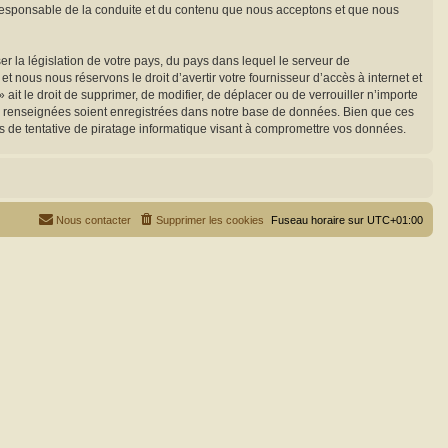
e responsable de la conduite et du contenu que nous acceptons et que nous
r la législation de votre pays, du pays dans lequel le serveur de
 nous nous réservons le droit d’avertir votre fournisseur d’accès à internet et
 ait le droit de supprimer, de modifier, de déplacer ou de verrouiller n’importe
ez renseignées soient enregistrées dans notre base de données. Bien que ces
s de tentative de piratage informatique visant à compromettre vos données.
Nous contacter
Supprimer les cookies
Fuseau horaire sur
UTC+01:00