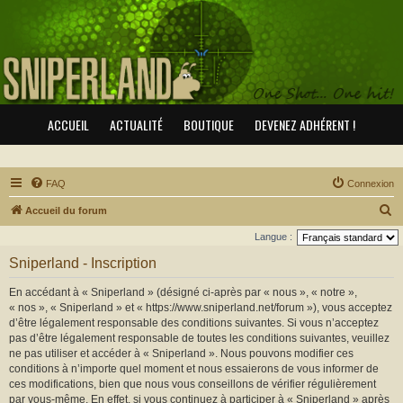
ACCUEIL
ACTUALITÉ
BOUTIQUE
DEVENEZ ADHÉRENT !
FAQ
Connexion
R
Accueil du forum
e
Langue :
c
Sniperland - Inscription
h
En accédant à « Sniperland » (désigné ci-après par « nous », « notre »,
e
« nos », « Sniperland » et « https://www.sniperland.net/forum »), vous acceptez
r
d’être légalement responsable des conditions suivantes. Si vous n’acceptez
pas d’être légalement responsable de toutes les conditions suivantes, veuillez
c
ne pas utiliser et accéder à « Sniperland ». Nous pouvons modifier ces
h
conditions à n’importe quel moment et nous essaierons de vous informer de
e
ces modifications, bien que nous vous conseillons de vérifier régulièrement
par vous-même. En effet, si vous continuez à participer à « Sniperland » après