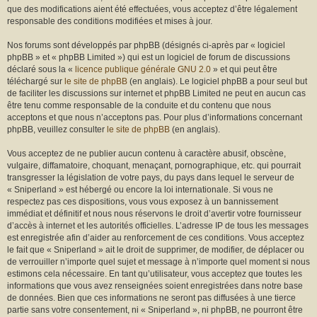
r
que des modifications aient été effectuées, vous acceptez d’être légalement
responsable des conditions modifiées et mises à jour.
Nos forums sont développés par phpBB (désignés ci-après par « logiciel
phpBB » et « phpBB Limited ») qui est un logiciel de forum de discussions
déclaré sous la «
licence publique générale GNU 2.0
» et qui peut être
téléchargé sur
le site de phpBB
(en anglais). Le logiciel phpBB a pour seul but
de faciliter les discussions sur internet et phpBB Limited ne peut en aucun cas
être tenu comme responsable de la conduite et du contenu que nous
acceptons et que nous n’acceptons pas. Pour plus d’informations concernant
phpBB, veuillez consulter
le site de phpBB
(en anglais).
Vous acceptez de ne publier aucun contenu à caractère abusif, obscène,
vulgaire, diffamatoire, choquant, menaçant, pornographique, etc. qui pourrait
transgresser la législation de votre pays, du pays dans lequel le serveur de
« Sniperland » est hébergé ou encore la loi internationale. Si vous ne
respectez pas ces dispositions, vous vous exposez à un bannissement
immédiat et définitif et nous nous réservons le droit d’avertir votre fournisseur
d’accès à internet et les autorités officielles. L’adresse IP de tous les messages
est enregistrée afin d’aider au renforcement de ces conditions. Vous acceptez
le fait que « Sniperland » ait le droit de supprimer, de modifier, de déplacer ou
de verrouiller n’importe quel sujet et message à n’importe quel moment si nous
estimons cela nécessaire. En tant qu’utilisateur, vous acceptez que toutes les
informations que vous avez renseignées soient enregistrées dans notre base
de données. Bien que ces informations ne seront pas diffusées à une tierce
partie sans votre consentement, ni « Sniperland », ni phpBB, ne pourront être