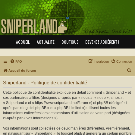
ACCUEIL
ACTUALITÉ
BOUTIQUE
DEVENEZ ADHÉRENT !
FAQ
Inscription
Connexion
R
Accueil du forum
e
Sniperland - Politique de confidentialité
c
h
Cette politique de confidentialité explique en détail comment « Sniperland » et
ses partenaires affiliés (désignés ci-après par « nous », « notre », « nos »,
e
« Sniperland » et « https://www.sniperland.net/forum ») et phpBB (désigné ci-
r
après par « logiciel phpBB » et « phpBB Limited ») utilisent toutes les
informations collectées lors des sessions d’utilisation de votre part (désignées
c
ci-après par « vos informations »).
h
Vos informations sont collectées de deux manières différentes. Premièrement,
e
en naviguant sur « Sniperland », le logiciel phpBB génèrera un certain nombre