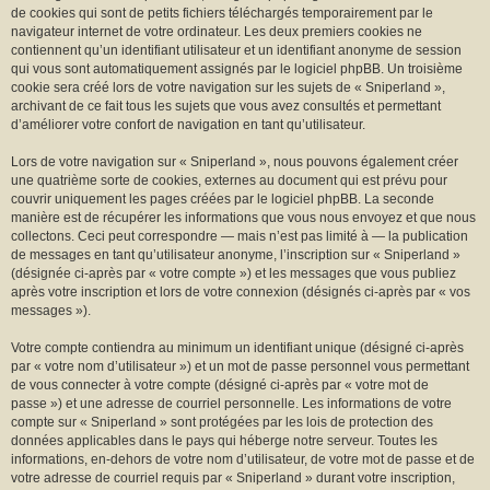
r
de cookies qui sont de petits fichiers téléchargés temporairement par le
navigateur internet de votre ordinateur. Les deux premiers cookies ne
contiennent qu’un identifiant utilisateur et un identifiant anonyme de session
qui vous sont automatiquement assignés par le logiciel phpBB. Un troisième
cookie sera créé lors de votre navigation sur les sujets de « Sniperland »,
archivant de ce fait tous les sujets que vous avez consultés et permettant
d’améliorer votre confort de navigation en tant qu’utilisateur.
Lors de votre navigation sur « Sniperland », nous pouvons également créer
une quatrième sorte de cookies, externes au document qui est prévu pour
couvrir uniquement les pages créées par le logiciel phpBB. La seconde
manière est de récupérer les informations que vous nous envoyez et que nous
collectons. Ceci peut correspondre — mais n’est pas limité à — la publication
de messages en tant qu’utilisateur anonyme, l’inscription sur « Sniperland »
(désignée ci-après par « votre compte ») et les messages que vous publiez
après votre inscription et lors de votre connexion (désignés ci-après par « vos
messages »).
Votre compte contiendra au minimum un identifiant unique (désigné ci-après
par « votre nom d’utilisateur ») et un mot de passe personnel vous permettant
de vous connecter à votre compte (désigné ci-après par « votre mot de
passe ») et une adresse de courriel personnelle. Les informations de votre
compte sur « Sniperland » sont protégées par les lois de protection des
données applicables dans le pays qui héberge notre serveur. Toutes les
informations, en-dehors de votre nom d’utilisateur, de votre mot de passe et de
votre adresse de courriel requis par « Sniperland » durant votre inscription,