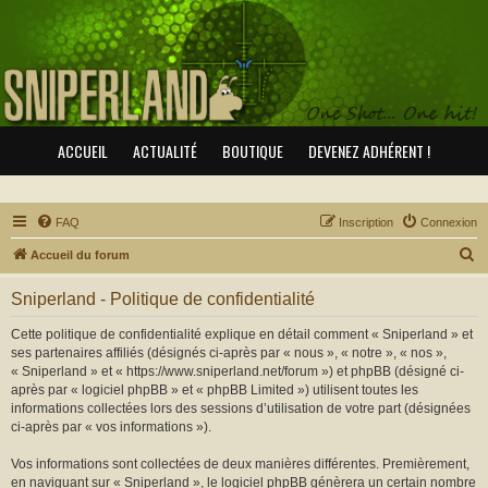
ACCUEIL
ACTUALITÉ
BOUTIQUE
DEVENEZ ADHÉRENT !
FAQ
Inscription
Connexion
R
Accueil du forum
e
Sniperland - Politique de confidentialité
c
h
Cette politique de confidentialité explique en détail comment « Sniperland » et
ses partenaires affiliés (désignés ci-après par « nous », « notre », « nos »,
e
« Sniperland » et « https://www.sniperland.net/forum ») et phpBB (désigné ci-
r
après par « logiciel phpBB » et « phpBB Limited ») utilisent toutes les
informations collectées lors des sessions d’utilisation de votre part (désignées
c
ci-après par « vos informations »).
h
Vos informations sont collectées de deux manières différentes. Premièrement,
e
en naviguant sur « Sniperland », le logiciel phpBB génèrera un certain nombre