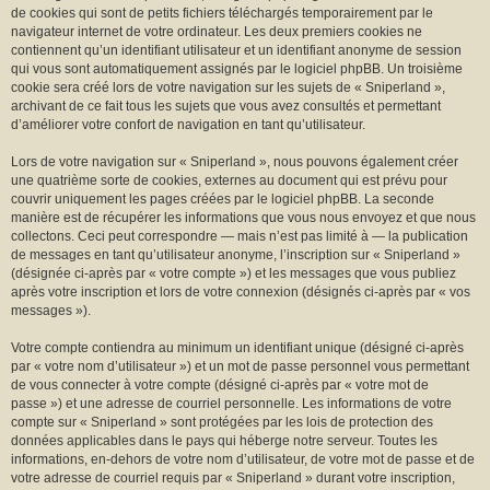
r
de cookies qui sont de petits fichiers téléchargés temporairement par le
navigateur internet de votre ordinateur. Les deux premiers cookies ne
contiennent qu’un identifiant utilisateur et un identifiant anonyme de session
qui vous sont automatiquement assignés par le logiciel phpBB. Un troisième
cookie sera créé lors de votre navigation sur les sujets de « Sniperland »,
archivant de ce fait tous les sujets que vous avez consultés et permettant
d’améliorer votre confort de navigation en tant qu’utilisateur.
Lors de votre navigation sur « Sniperland », nous pouvons également créer
une quatrième sorte de cookies, externes au document qui est prévu pour
couvrir uniquement les pages créées par le logiciel phpBB. La seconde
manière est de récupérer les informations que vous nous envoyez et que nous
collectons. Ceci peut correspondre — mais n’est pas limité à — la publication
de messages en tant qu’utilisateur anonyme, l’inscription sur « Sniperland »
(désignée ci-après par « votre compte ») et les messages que vous publiez
après votre inscription et lors de votre connexion (désignés ci-après par « vos
messages »).
Votre compte contiendra au minimum un identifiant unique (désigné ci-après
par « votre nom d’utilisateur ») et un mot de passe personnel vous permettant
de vous connecter à votre compte (désigné ci-après par « votre mot de
passe ») et une adresse de courriel personnelle. Les informations de votre
compte sur « Sniperland » sont protégées par les lois de protection des
données applicables dans le pays qui héberge notre serveur. Toutes les
informations, en-dehors de votre nom d’utilisateur, de votre mot de passe et de
votre adresse de courriel requis par « Sniperland » durant votre inscription,