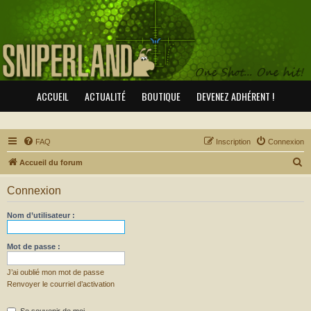
ACCUEIL
ACTUALITÉ
BOUTIQUE
DEVENEZ ADHÉRENT !
FAQ
Inscription
Connexion
R
Accueil du forum
e
Connexion
c
h
Nom d’utilisateur :
e
r
Mot de passe :
c
J’ai oublié mon mot de passe
h
Renvoyer le courriel d’activation
e