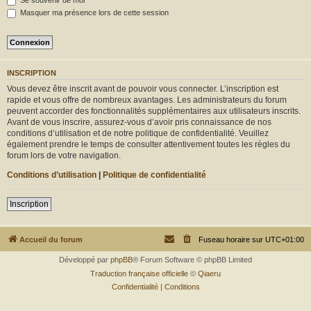
Se souvenir de moi
r
Masquer ma présence lors de cette session
INSCRIPTION
Vous devez être inscrit avant de pouvoir vous connecter. L’inscription est
rapide et vous offre de nombreux avantages. Les administrateurs du forum
peuvent accorder des fonctionnalités supplémentaires aux utilisateurs inscrits.
Avant de vous inscrire, assurez-vous d’avoir pris connaissance de nos
conditions d’utilisation et de notre politique de confidentialité. Veuillez
également prendre le temps de consulter attentivement toutes les règles du
forum lors de votre navigation.
Conditions d’utilisation
|
Politique de confidentialité
Inscription
Accueil du forum
Fuseau horaire sur
UTC+01:00
Développé par
phpBB
® Forum Software © phpBB Limited
Traduction française officielle
©
Qiaeru
Confidentialité
|
Conditions