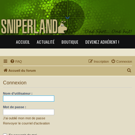
ACCUEIL
ACTUALITÉ
BOUTIQUE
DEVENEZ ADHÉRENT !
FAQ
Inscription
Connexion
R
Accueil du forum
e
Connexion
c
h
Nom d’utilisateur :
e
r
Mot de passe :
c
J’ai oublié mon mot de passe
h
Renvoyer le courriel d’activation
e