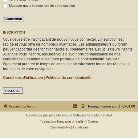
Se souvenir de moi
r
Masquer ma présence lors de cette session
INSCRIPTION
Vous devez être inscrit avant de pouvoir vous connecter. L’inscription est
rapide et vous offre de nombreux avantages. Les administrateurs du forum
peuvent accorder des fonctionnalités supplémentaires aux utilisateurs inscrits.
Avant de vous inscrire, assurez-vous d’avoir pris connaissance de nos
conditions d’utilisation et de notre politique de confidentialité. Veuillez
également prendre le temps de consulter attentivement toutes les règles du
forum lors de votre navigation.
Conditions d’utilisation
|
Politique de confidentialité
Inscription
Accueil du forum
Fuseau horaire sur
UTC+01:00
Développé par
phpBB
® Forum Software © phpBB Limited
Traduction française officielle
©
Qiaeru
Confidentialité
|
Conditions