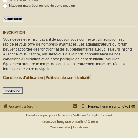
Se souvenir de moi
r
Masquer ma présence lors de cette session
INSCRIPTION
Vous devez être inscrit avant de pouvoir vous connecter. L’inscription est
rapide et vous offre de nombreux avantages. Les administrateurs du forum
peuvent accorder des fonctionnalités supplémentaires aux utilisateurs inscrits.
Avant de vous inscrire, assurez-vous d’avoir pris connaissance de nos
conditions d’utilisation et de notre politique de confidentialité. Veuillez
également prendre le temps de consulter attentivement toutes les règles du
forum lors de votre navigation.
Conditions d’utilisation
|
Politique de confidentialité
Inscription
Accueil du forum
Fuseau horaire sur
UTC+01:00
Développé par
phpBB
® Forum Software © phpBB Limited
Traduction française officielle
©
Qiaeru
Confidentialité
|
Conditions