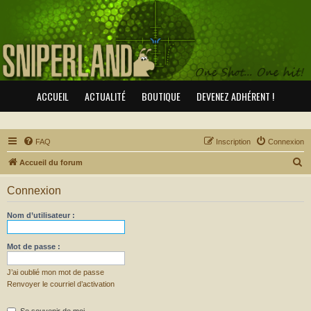
ACCUEIL
ACTUALITÉ
BOUTIQUE
DEVENEZ ADHÉRENT !
FAQ
Inscription
Connexion
R
Accueil du forum
e
Connexion
c
h
Nom d’utilisateur :
e
r
Mot de passe :
c
J’ai oublié mon mot de passe
h
Renvoyer le courriel d’activation
e