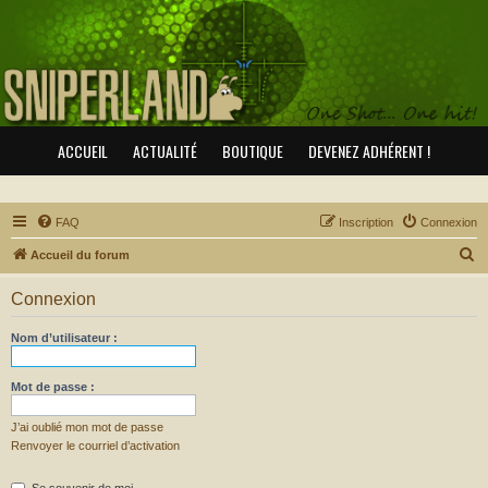
ACCUEIL
ACTUALITÉ
BOUTIQUE
DEVENEZ ADHÉRENT !
FAQ
Inscription
Connexion
R
Accueil du forum
e
Connexion
c
h
Nom d’utilisateur :
e
r
Mot de passe :
c
J’ai oublié mon mot de passe
h
Renvoyer le courriel d’activation
e