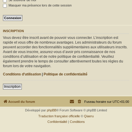
Se souvenir de moi
r
Masquer ma présence lors de cette session
INSCRIPTION
Vous devez être inscrit avant de pouvoir vous connecter. L’inscription est
rapide et vous offre de nombreux avantages. Les administrateurs du forum
peuvent accorder des fonctionnalités supplémentaires aux utilisateurs inscrits.
Avant de vous inscrire, assurez-vous d’avoir pris connaissance de nos
conditions d’utilisation et de notre politique de confidentialité. Veuillez
également prendre le temps de consulter attentivement toutes les règles du
forum lors de votre navigation.
Conditions d’utilisation
|
Politique de confidentialité
Inscription
Accueil du forum
Fuseau horaire sur
UTC+01:00
Développé par
phpBB
® Forum Software © phpBB Limited
Traduction française officielle
©
Qiaeru
Confidentialité
|
Conditions