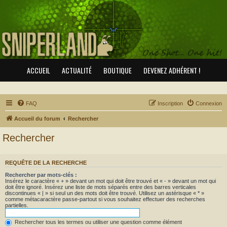
ACCUEIL
ACTUALITÉ
BOUTIQUE
DEVENEZ ADHÉRENT !
FAQ
Inscription
Connexion
Accueil du forum
Rechercher
Rechercher
REQUÊTE DE LA RECHERCHE
Rechercher par mots-clés :
Insérez le caractère « + » devant un mot qui doit être trouvé et « - » devant un mot qui
doit être ignoré. Insérez une liste de mots séparés entre des barres verticales
discontinues « | » si seul un des mots doit être trouvé. Utilisez un astérisque « * »
comme métacaractère passe-partout si vous souhaitez effectuer des recherches
partielles.
Rechercher tous les termes ou utiliser une question comme élément