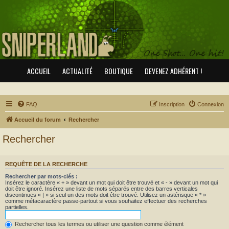
ACCUEIL
ACTUALITÉ
BOUTIQUE
DEVENEZ ADHÉRENT !
FAQ
Inscription
Connexion
Accueil du forum
Rechercher
Rechercher
REQUÊTE DE LA RECHERCHE
Rechercher par mots-clés :
Insérez le caractère « + » devant un mot qui doit être trouvé et « - » devant un mot qui
doit être ignoré. Insérez une liste de mots séparés entre des barres verticales
discontinues « | » si seul un des mots doit être trouvé. Utilisez un astérisque « * »
comme métacaractère passe-partout si vous souhaitez effectuer des recherches
partielles.
Rechercher tous les termes ou utiliser une question comme élément