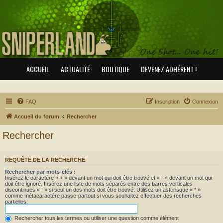
ACCUEIL
ACTUALITÉ
BOUTIQUE
DEVENEZ ADHÉRENT !
FAQ
Inscription
Connexion
Accueil du forum
Rechercher
Rechercher
REQUÊTE DE LA RECHERCHE
Rechercher par mots-clés :
Insérez le caractère « + » devant un mot qui doit être trouvé et « - » devant un mot qui
doit être ignoré. Insérez une liste de mots séparés entre des barres verticales
discontinues « | » si seul un des mots doit être trouvé. Utilisez un astérisque « * »
comme métacaractère passe-partout si vous souhaitez effectuer des recherches
partielles.
Rechercher tous les termes ou utiliser une question comme élément