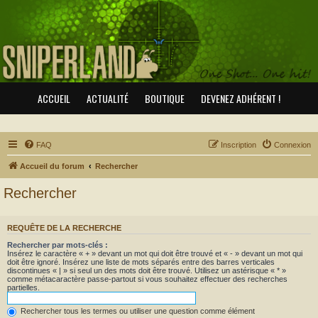
ACCUEIL
ACTUALITÉ
BOUTIQUE
DEVENEZ ADHÉRENT !
FAQ
Inscription
Connexion
Accueil du forum
Rechercher
Rechercher
REQUÊTE DE LA RECHERCHE
Rechercher par mots-clés :
Insérez le caractère « + » devant un mot qui doit être trouvé et « - » devant un mot qui
doit être ignoré. Insérez une liste de mots séparés entre des barres verticales
discontinues « | » si seul un des mots doit être trouvé. Utilisez un astérisque « * »
comme métacaractère passe-partout si vous souhaitez effectuer des recherches
partielles.
Rechercher tous les termes ou utiliser une question comme élément