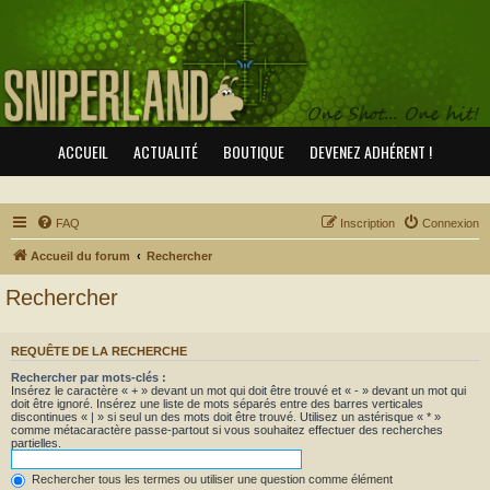
ACCUEIL
ACTUALITÉ
BOUTIQUE
DEVENEZ ADHÉRENT !
FAQ
Inscription
Connexion
Accueil du forum
Rechercher
Rechercher
REQUÊTE DE LA RECHERCHE
Rechercher par mots-clés :
Insérez le caractère « + » devant un mot qui doit être trouvé et « - » devant un mot qui
doit être ignoré. Insérez une liste de mots séparés entre des barres verticales
discontinues « | » si seul un des mots doit être trouvé. Utilisez un astérisque « * »
comme métacaractère passe-partout si vous souhaitez effectuer des recherches
partielles.
Rechercher tous les termes ou utiliser une question comme élément