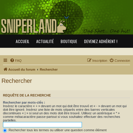
ACCUEIL
ACTUALITÉ
BOUTIQUE
DEVENEZ ADHÉRENT !
FAQ
Inscription
Connexion
Accueil du forum
Rechercher
Rechercher
REQUÊTE DE LA RECHERCHE
Rechercher par mots-clés :
Insérez le caractère « + » devant un mot qui doit être trouvé et « - » devant un mot qui
doit être ignoré. Insérez une liste de mots séparés entre des barres verticales
discontinues « | » si seul un des mots doit être trouvé. Utilisez un astérisque « * »
comme métacaractère passe-partout si vous souhaitez effectuer des recherches
partielles.
Rechercher tous les termes ou utiliser une question comme élément