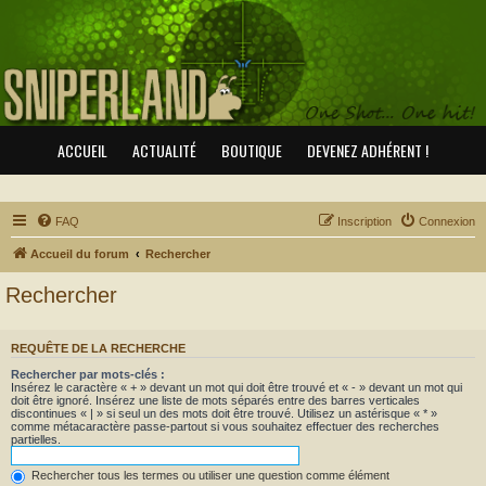
ACCUEIL
ACTUALITÉ
BOUTIQUE
DEVENEZ ADHÉRENT !
FAQ
Inscription
Connexion
Accueil du forum
Rechercher
Rechercher
REQUÊTE DE LA RECHERCHE
Rechercher par mots-clés :
Insérez le caractère « + » devant un mot qui doit être trouvé et « - » devant un mot qui
doit être ignoré. Insérez une liste de mots séparés entre des barres verticales
discontinues « | » si seul un des mots doit être trouvé. Utilisez un astérisque « * »
comme métacaractère passe-partout si vous souhaitez effectuer des recherches
partielles.
Rechercher tous les termes ou utiliser une question comme élément