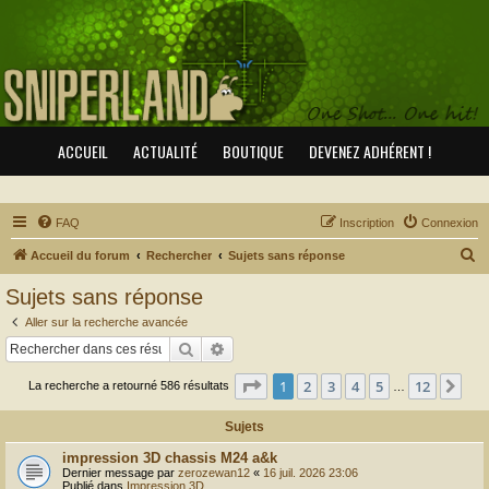
ACCUEIL
ACTUALITÉ
BOUTIQUE
DEVENEZ ADHÉRENT !
FAQ
Inscription
Connexion
R
Accueil du forum
Rechercher
Sujets sans réponse
e
Sujets sans réponse
c
Aller sur la recherche avancée
h
Rechercher
Recherche avancée
e
Page
1
sur
12
1
2
3
4
5
12
Sui
La recherche a retourné 586 résultats
r
…
c
Sujets
h
impression 3D chassis M24 a&k
e
Dernier message par
zerozewan12
«
16 juil. 2026 23:06
Publié dans
Impression 3D