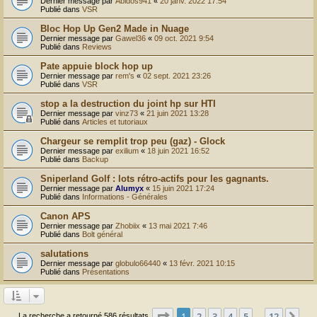
Dernier message par
Abidos941
«
20 janv. 2022 17:54
Publié dans
VSR
Bloc Hop Up Gen2 Made in Nuage
Dernier message par
Gawel36
«
09 oct. 2021 9:54
Publié dans
Reviews
Pate appuie block hop up
Dernier message par
rem's
«
02 sept. 2021 23:26
Publié dans
VSR
stop a la destruction du joint hp sur HTI
Dernier message par
vinz73
«
21 juin 2021 13:28
Publié dans
Articles et tutoriaux
Chargeur se remplit trop peu (gaz) - Glock
Dernier message par
exilium
«
18 juin 2021 16:52
Publié dans
Backup
Sniperland Golf : lots rétro-actifs pour les gagnants.
Dernier message par
Alumyx
«
15 juin 2021 17:24
Publié dans
Informations - Générales
Canon APS
Dernier message par
Zhobiix
«
13 mai 2021 7:46
Publié dans
Bolt général
salutations
Dernier message par
globulo66440
«
13 févr. 2021 10:15
Publié dans
Présentations
Page
1
sur
12
1
2
3
4
5
12
Sui
La recherche a retourné 586 résultats
…