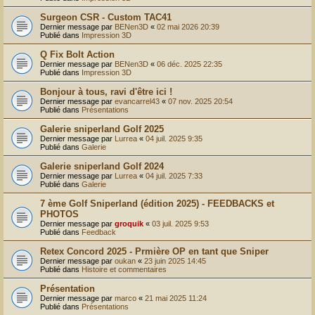
r
Surgeon CSR - Custom TAC41
Dernier message par
BENen3D
«
02 mai 2026 20:39
Publié dans
Impression 3D
Q Fix Bolt Action
Dernier message par
BENen3D
«
06 déc. 2025 22:35
Publié dans
Impression 3D
Bonjour à tous, ravi d'être ici !
Dernier message par
evancarrel43
«
07 nov. 2025 20:54
Publié dans
Présentations
Galerie sniperland Golf 2025
Dernier message par
Lurrea
«
04 juil. 2025 9:35
Publié dans
Galerie
Galerie sniperland Golf 2024
Dernier message par
Lurrea
«
04 juil. 2025 7:33
Publié dans
Galerie
7 ème Golf Sniperland (édition 2025) - FEEDBACKS et
PHOTOS
Dernier message par
groquik
«
03 juil. 2025 9:53
Publié dans
Feedback
Retex Concord 2025 - Prmière OP en tant que Sniper
Dernier message par
oukan
«
23 juin 2025 14:45
Publié dans
Histoire et commentaires
Présentation
Dernier message par
marco
«
21 mai 2025 11:24
Publié dans
Présentations