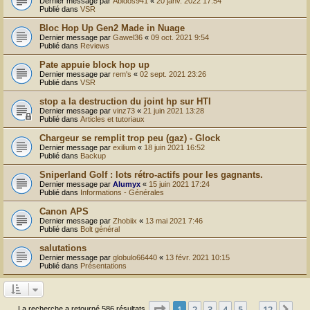
Dernier message par
Abidos941
«
20 janv. 2022 17:54
Publié dans
VSR
Bloc Hop Up Gen2 Made in Nuage
Dernier message par
Gawel36
«
09 oct. 2021 9:54
Publié dans
Reviews
Pate appuie block hop up
Dernier message par
rem's
«
02 sept. 2021 23:26
Publié dans
VSR
stop a la destruction du joint hp sur HTI
Dernier message par
vinz73
«
21 juin 2021 13:28
Publié dans
Articles et tutoriaux
Chargeur se remplit trop peu (gaz) - Glock
Dernier message par
exilium
«
18 juin 2021 16:52
Publié dans
Backup
Sniperland Golf : lots rétro-actifs pour les gagnants.
Dernier message par
Alumyx
«
15 juin 2021 17:24
Publié dans
Informations - Générales
Canon APS
Dernier message par
Zhobiix
«
13 mai 2021 7:46
Publié dans
Bolt général
salutations
Dernier message par
globulo66440
«
13 févr. 2021 10:15
Publié dans
Présentations
Page
1
sur
12
1
2
3
4
5
12
Sui
La recherche a retourné 586 résultats
…