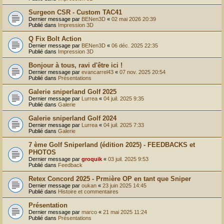
r
Surgeon CSR - Custom TAC41
Dernier message par
BENen3D
«
02 mai 2026 20:39
Publié dans
Impression 3D
Q Fix Bolt Action
Dernier message par
BENen3D
«
06 déc. 2025 22:35
Publié dans
Impression 3D
Bonjour à tous, ravi d'être ici !
Dernier message par
evancarrel43
«
07 nov. 2025 20:54
Publié dans
Présentations
Galerie sniperland Golf 2025
Dernier message par
Lurrea
«
04 juil. 2025 9:35
Publié dans
Galerie
Galerie sniperland Golf 2024
Dernier message par
Lurrea
«
04 juil. 2025 7:33
Publié dans
Galerie
7 ème Golf Sniperland (édition 2025) - FEEDBACKS et
PHOTOS
Dernier message par
groquik
«
03 juil. 2025 9:53
Publié dans
Feedback
Retex Concord 2025 - Prmière OP en tant que Sniper
Dernier message par
oukan
«
23 juin 2025 14:45
Publié dans
Histoire et commentaires
Présentation
Dernier message par
marco
«
21 mai 2025 11:24
Publié dans
Présentations