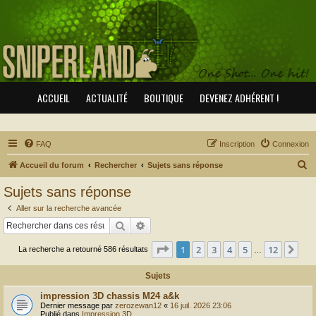
ACCUEIL
ACTUALITÉ
BOUTIQUE
DEVENEZ ADHÉRENT !
FAQ
Inscription
Connexion
R
Accueil du forum
Rechercher
Sujets sans réponse
e
Sujets sans réponse
c
Aller sur la recherche avancée
h
Rechercher
Recherche avancée
e
Page
1
sur
12
1
2
3
4
5
12
Sui
La recherche a retourné 586 résultats
r
…
c
Sujets
h
impression 3D chassis M24 a&k
e
Dernier message par
zerozewan12
«
16 juil. 2026 23:06
Publié dans
Impression 3D