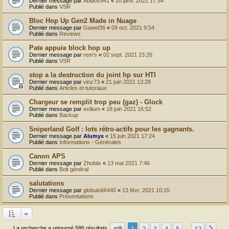
Dernier message par
Abidos941
«
20 janv. 2022 17:54
Publié dans
VSR
Bloc Hop Up Gen2 Made in Nuage
Dernier message par
Gawel36
«
09 oct. 2021 9:54
Publié dans
Reviews
Pate appuie block hop up
Dernier message par
rem's
«
02 sept. 2021 23:26
Publié dans
VSR
stop a la destruction du joint hp sur HTI
Dernier message par
vinz73
«
21 juin 2021 13:28
Publié dans
Articles et tutoriaux
Chargeur se remplit trop peu (gaz) - Glock
Dernier message par
exilium
«
18 juin 2021 16:52
Publié dans
Backup
Sniperland Golf : lots rétro-actifs pour les gagnants.
Dernier message par
Alumyx
«
15 juin 2021 17:24
Publié dans
Informations - Générales
Canon APS
Dernier message par
Zhobiix
«
13 mai 2021 7:46
Publié dans
Bolt général
salutations
Dernier message par
globulo66440
«
13 févr. 2021 10:15
Publié dans
Présentations
Page
1
sur
12
1
2
3
4
5
12
Sui
La recherche a retourné 586 résultats
…