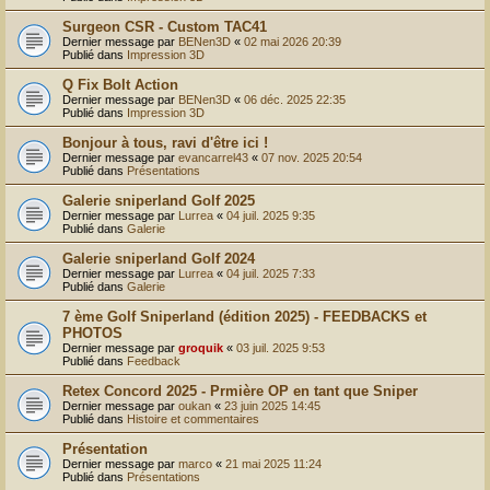
r
Surgeon CSR - Custom TAC41
Dernier message par
BENen3D
«
02 mai 2026 20:39
Publié dans
Impression 3D
Q Fix Bolt Action
Dernier message par
BENen3D
«
06 déc. 2025 22:35
Publié dans
Impression 3D
Bonjour à tous, ravi d'être ici !
Dernier message par
evancarrel43
«
07 nov. 2025 20:54
Publié dans
Présentations
Galerie sniperland Golf 2025
Dernier message par
Lurrea
«
04 juil. 2025 9:35
Publié dans
Galerie
Galerie sniperland Golf 2024
Dernier message par
Lurrea
«
04 juil. 2025 7:33
Publié dans
Galerie
7 ème Golf Sniperland (édition 2025) - FEEDBACKS et
PHOTOS
Dernier message par
groquik
«
03 juil. 2025 9:53
Publié dans
Feedback
Retex Concord 2025 - Prmière OP en tant que Sniper
Dernier message par
oukan
«
23 juin 2025 14:45
Publié dans
Histoire et commentaires
Présentation
Dernier message par
marco
«
21 mai 2025 11:24
Publié dans
Présentations