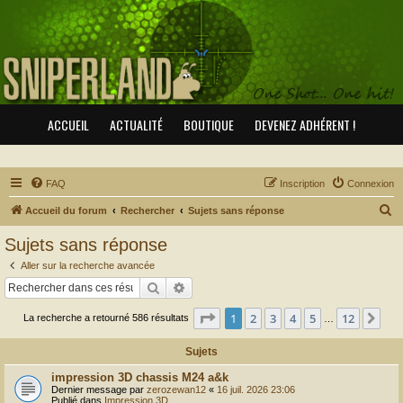
ACCUEIL
ACTUALITÉ
BOUTIQUE
DEVENEZ ADHÉRENT !
FAQ
Inscription
Connexion
R
Accueil du forum
Rechercher
Sujets sans réponse
e
Sujets sans réponse
c
Aller sur la recherche avancée
h
Rechercher
Recherche avancée
e
Page
1
sur
12
1
2
3
4
5
12
Sui
La recherche a retourné 586 résultats
r
…
c
Sujets
h
impression 3D chassis M24 a&k
e
Dernier message par
zerozewan12
«
16 juil. 2026 23:06
Publié dans
Impression 3D