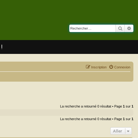
Recherc
Rec
 !
Inscription
Connexion
La recherche a retourné 0 résultat • Page
1
sur
1
La recherche a retourné 0 résultat • Page
1
sur
1
Aller