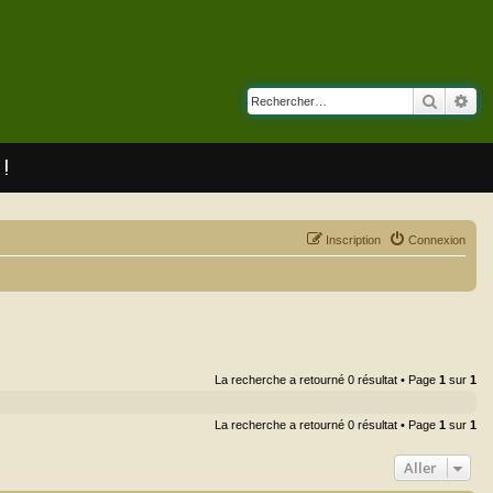
Recherc
Rec
 !
Inscription
Connexion
La recherche a retourné 0 résultat • Page
1
sur
1
La recherche a retourné 0 résultat • Page
1
sur
1
Aller