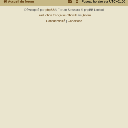
r
Accueil du forum
Fuseau horaire sur
UTC+01:00
Développé par
phpBB
® Forum Software © phpBB Limited
Traduction française officielle
©
Qiaeru
Confidentialité
|
Conditions