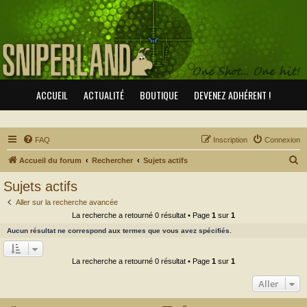
ACCUEIL
ACTUALITÉ
BOUTIQUE
DEVENEZ ADHÉRENT !
FAQ
Inscription
Connexion
R
Accueil du forum
Rechercher
Sujets actifs
e
Sujets actifs
c
Aller sur la recherche avancée
h
La recherche a retourné 0 résultat • Page
1
sur
1
e
Aucun résultat ne correspond aux termes que vous avez spécifiés.
r
c
La recherche a retourné 0 résultat • Page
1
sur
1
h
Aller
e