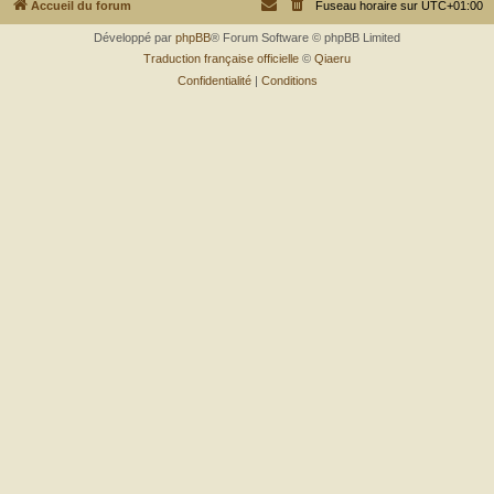
r
Accueil du forum
Fuseau horaire sur
UTC+01:00
Développé par
phpBB
® Forum Software © phpBB Limited
Traduction française officielle
©
Qiaeru
Confidentialité
|
Conditions